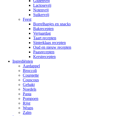
Glutenvrij
Lactosevrij
Notenvrij
Suikervrij
Feest
Borrelhapjes en snacks
Bakrecepten
Verjaardag
Taart recepten
Sinterklaas recepten
Oud en nieuw recepten
Paasrecepten
Kerstrecepten
Ingrediënten
Aardappel
Broccoli
Courgette
Couscous
Gehakt
Noedels
Pasta
Pompoen
Rijst
Wraps
Zalm