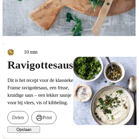
minuten
10
min
Ravigottesaus
Dit is het recept voor de klassieke
Franse ravigottesaus, een frisse,
kruidige saus – een lekker sausje
voor bij vlees, vis of kibbeling.
Delen
Print
Opslaan