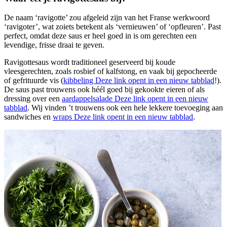
De naam ‘ravigotte’ zou afgeleid zijn van het Franse werkwoord
‘ravigoter’, wat zoiets betekent als ‘vernieuwen’ of ‘opfleuren’. Past
perfect, omdat deze saus er heel goed in is om gerechten een
levendige, frisse draai te geven.
Ravigottesaus wordt traditioneel geserveerd bij koude
vleesgerechten, zoals rosbief of kalfstong, en vaak bij gepocheerde
of gefrituurde vis (
kibbeling
Deze link opent in een nieuw tabblad
!).
De saus past trouwens ook héél goed bij gekookte eieren of als
dressing over een
aardappelsalade
Deze link opent in een nieuw
tabblad
. Wij vinden ’t trouwens ook een hele lekkere toevoeging aan
sandwiches en
wraps
Deze link opent in een nieuw tabblad
.