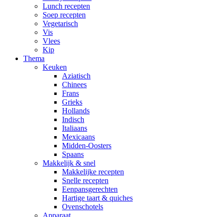
Lunch recepten
Soep recepten
Vegetarisch
Vis
Vlees
Kip
Thema
Keuken
Aziatisch
Chinees
Frans
Grieks
Hollands
Indisch
Italiaans
Mexicaans
Midden-Oosters
Spaans
Makkelijk & snel
Makkelijke recepten
Snelle recepten
Eenpansgerechten
Hartige taart & quiches
Ovenschotels
Apparaat