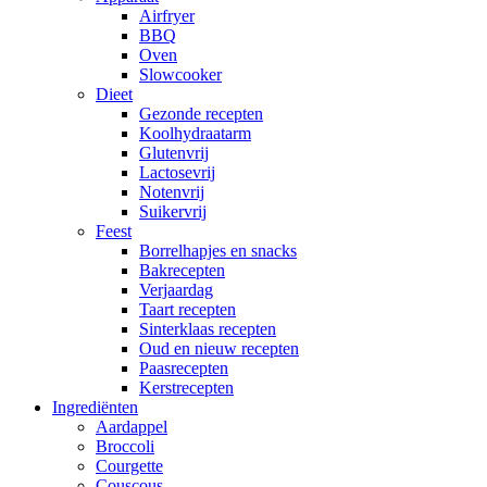
Airfryer
BBQ
Oven
Slowcooker
Dieet
Gezonde recepten
Koolhydraatarm
Glutenvrij
Lactosevrij
Notenvrij
Suikervrij
Feest
Borrelhapjes en snacks
Bakrecepten
Verjaardag
Taart recepten
Sinterklaas recepten
Oud en nieuw recepten
Paasrecepten
Kerstrecepten
Ingrediënten
Aardappel
Broccoli
Courgette
Couscous