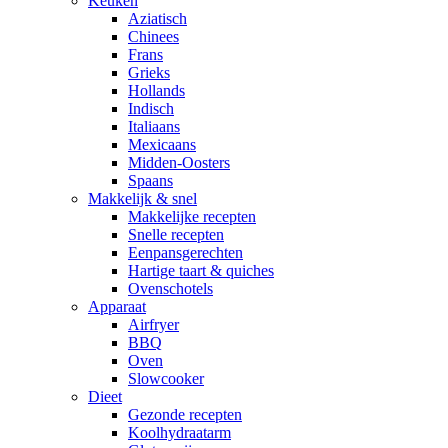
Keuken
Aziatisch
Chinees
Frans
Grieks
Hollands
Indisch
Italiaans
Mexicaans
Midden-Oosters
Spaans
Makkelijk & snel
Makkelijke recepten
Snelle recepten
Eenpansgerechten
Hartige taart & quiches
Ovenschotels
Apparaat
Airfryer
BBQ
Oven
Slowcooker
Dieet
Gezonde recepten
Koolhydraatarm