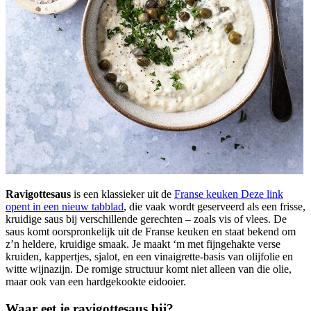
Ravigottesaus
is een klassieker uit de
Franse keuken
Deze link
opent in een nieuw tabblad
, die vaak wordt geserveerd als een frisse,
kruidige saus bij verschillende gerechten – zoals vis of vlees. De
saus komt oorspronkelijk uit de Franse keuken en staat bekend om
z’n heldere, kruidige smaak. Je maakt ‘m met fijngehakte verse
kruiden, kappertjes, sjalot, en een vinaigrette-basis van olijfolie en
witte wijnazijn. De romige structuur komt niet alleen van die olie,
maar ook van een hardgekookte eidooier.
Waar eet je ravigottesaus bij?