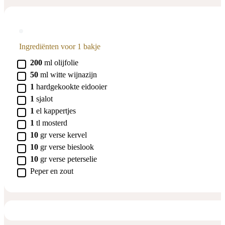
Ingrediënten voor 1 bakje
▢
200
ml
olijfolie
▢
50
ml
witte wijnazijn
▢
1
hardgekookte eidooier
▢
1
sjalot
▢
1
el
kappertjes
▢
1
tl
mosterd
▢
10
gr
verse kervel
▢
10
gr
verse bieslook
▢
10
gr
verse peterselie
▢
Peper en zout