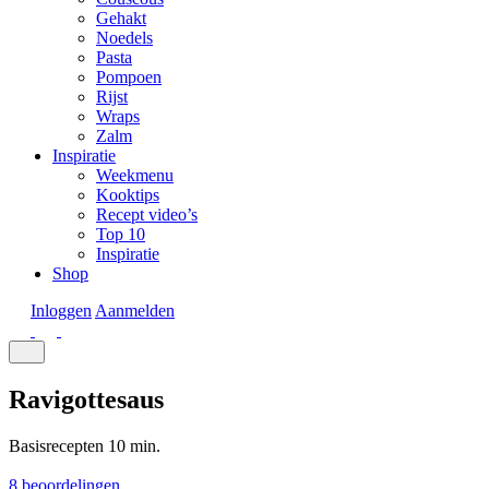
Gehakt
Noedels
Pasta
Pompoen
Rijst
Wraps
Zalm
Inspiratie
Weekmenu
Kooktips
Recept video’s
Top 10
Inspiratie
Shop
Inloggen
Aanmelden
Ravigottesaus
Basisrecepten
10 min.
8 beoordelingen