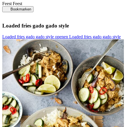
Feest
Feest
Bookmarken
Loaded fries gado gado style
Loaded fries gado gado style openen
Loaded fries gado gado style