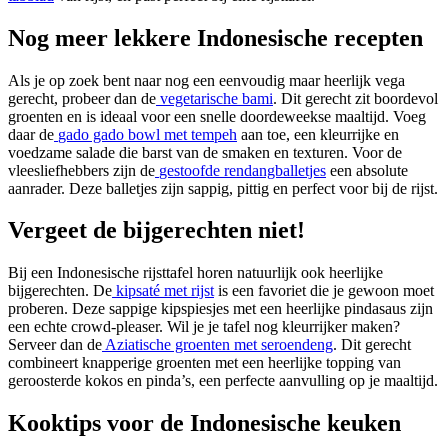
Nog meer lekkere Indonesische recepten
Als je op zoek bent naar nog een eenvoudig maar heerlijk vega
gerecht, probeer dan de
vegetarische bami
. Dit gerecht zit boordevol
groenten en is ideaal voor een snelle doordeweekse maaltijd. Voeg
daar de
gado gado bowl met tempeh
aan toe, een kleurrijke en
voedzame salade die barst van de smaken en texturen. Voor de
vleesliefhebbers zijn de
gestoofde rendangballetjes
een absolute
aanrader. Deze balletjes zijn sappig, pittig en perfect voor bij de rijst.
Vergeet de bijgerechten niet!
Bij een Indonesische rijsttafel horen natuurlijk ook heerlijke
bijgerechten. De
kipsaté met rijst
is een favoriet die je gewoon moet
proberen. Deze sappige kipspiesjes met een heerlijke pindasaus zijn
een echte crowd-pleaser. Wil je je tafel nog kleurrijker maken?
Serveer dan de
Aziatische groenten met seroendeng
. Dit gerecht
combineert knapperige groenten met een heerlijke topping van
geroosterde kokos en pinda’s, een perfecte aanvulling op je maaltijd.
Kooktips voor de Indonesische keuken