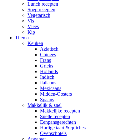
Lunch recepten
Soep recepten
Vegetarisch
Vis
Vlees
Kip
Thema
Keuken
Aziatisch
Chinees
Frans
Grieks
Hollands
Indisch
Italiaans
Mexicaans
Midden-Oosters
Spaans
Makkelijk & snel
Makkelijke recepten
Snelle recepten
Eenpansgerechten
Hartige taart & quiches
Ovenschotels
Apparaat