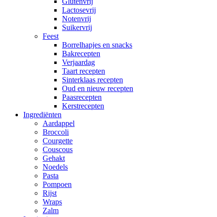
Glutenvrij
Lactosevrij
Notenvrij
Suikervrij
Feest
Borrelhapjes en snacks
Bakrecepten
Verjaardag
Taart recepten
Sinterklaas recepten
Oud en nieuw recepten
Paasrecepten
Kerstrecepten
Ingrediënten
Aardappel
Broccoli
Courgette
Couscous
Gehakt
Noedels
Pasta
Pompoen
Rijst
Wraps
Zalm