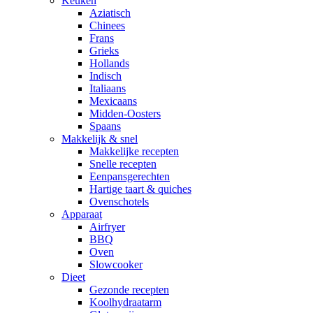
Keuken
Aziatisch
Chinees
Frans
Grieks
Hollands
Indisch
Italiaans
Mexicaans
Midden-Oosters
Spaans
Makkelijk & snel
Makkelijke recepten
Snelle recepten
Eenpansgerechten
Hartige taart & quiches
Ovenschotels
Apparaat
Airfryer
BBQ
Oven
Slowcooker
Dieet
Gezonde recepten
Koolhydraatarm