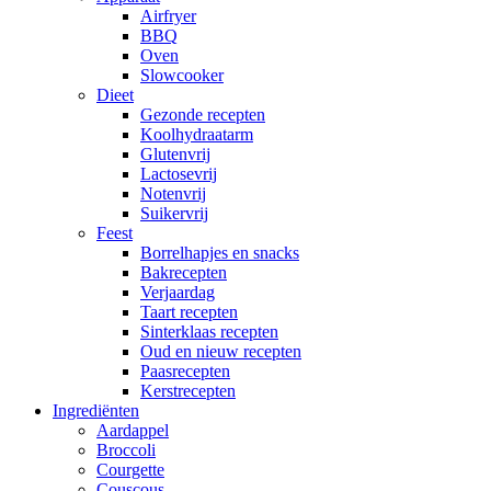
Airfryer
BBQ
Oven
Slowcooker
Dieet
Gezonde recepten
Koolhydraatarm
Glutenvrij
Lactosevrij
Notenvrij
Suikervrij
Feest
Borrelhapjes en snacks
Bakrecepten
Verjaardag
Taart recepten
Sinterklaas recepten
Oud en nieuw recepten
Paasrecepten
Kerstrecepten
Ingrediënten
Aardappel
Broccoli
Courgette
Couscous