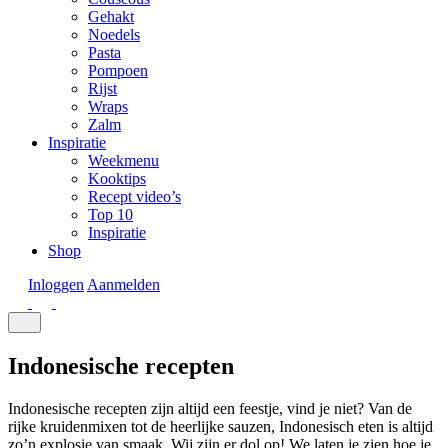
Gehakt
Noedels
Pasta
Pompoen
Rijst
Wraps
Zalm
Inspiratie
Weekmenu
Kooktips
Recept video’s
Top 10
Inspiratie
Shop
Inloggen
Aanmelden
Indonesische recepten
Indonesische recepten zijn altijd een feestje, vind je niet? Van de
rijke kruidenmixen tot de heerlijke sauzen, Indonesisch eten is altijd
zo’n explosie van smaak. Wij zijn er dol op! We laten je zien hoe je