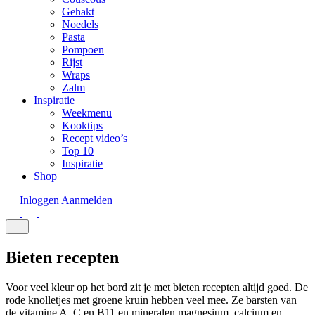
Gehakt
Noedels
Pasta
Pompoen
Rijst
Wraps
Zalm
Inspiratie
Weekmenu
Kooktips
Recept video’s
Top 10
Inspiratie
Shop
Inloggen
Aanmelden
Bieten recepten
Voor veel kleur op het bord zit je met bieten recepten altijd goed. De
rode knolletjes met groene kruin hebben veel mee. Ze barsten van
de vitamine A, C en B11 en mineralen magnesium, calcium en