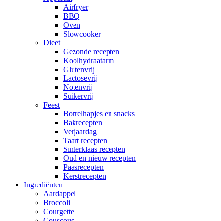
Airfryer
BBQ
Oven
Slowcooker
Dieet
Gezonde recepten
Koolhydraatarm
Glutenvrij
Lactosevrij
Notenvrij
Suikervrij
Feest
Borrelhapjes en snacks
Bakrecepten
Verjaardag
Taart recepten
Sinterklaas recepten
Oud en nieuw recepten
Paasrecepten
Kerstrecepten
Ingrediënten
Aardappel
Broccoli
Courgette
Couscous