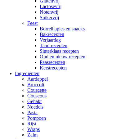
Glutenvrij
Lactosevrij
Notenvrij
Suikervrij
Feest
Borrelhapjes en snacks
Bakrecepten
Verjaardag
Taart recepten
Sinterklaas recepten
Oud en nieuw recepten
Paasrecepten
Kerstrecepten
Ingrediënten
Aardappel
Broccoli
Courgette
Couscous
Gehakt
Noedels
Pasta
Pompoen
Rijst
Wraps
Zalm