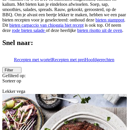
kalium. Met bieten kan je eindeloos afwisselen. Soep, sap,
smoothies, salades, spreads. Rauw, gekookt, geroosterd, op de
BBQ. Om je alvast een beetje lekker te maken, hebben we een paar
bieten recepten voor je geselecteerd: onthoud deze
bieten stamppot
.
Dit
bieten carpaccio van chioggia biet recept
is ook top. Of neem
deze
rode bieten salade
of deze heerlijke
bieten risotto uit de oven
.
Snel naar:
Recepten met wortel
Recepten met prei
Hoofdgerechten
Filter
Gefilterd op:
Sorteer op
Lekker vega