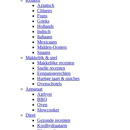
Keuken
Aziatisch
Chinees
Frans
Grieks
Hollands
Indisch
Italiaans
Mexicaans
Midden-Oosters
Spaans
Makkelijk & snel
Makkelijke recepten
Snelle recepten
Eenpansgerechten
Hartige taart & quiches
Ovenschotels
Apparaat
Airfryer
BBQ
Oven
Slowcooker
Dieet
Gezonde recepten
Koolhydraatarm