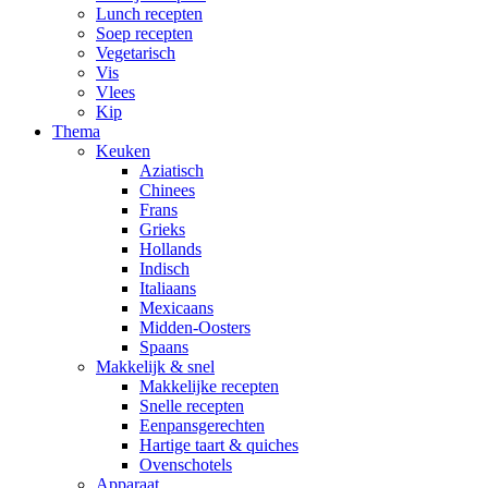
Lunch recepten
Soep recepten
Vegetarisch
Vis
Vlees
Kip
Thema
Keuken
Aziatisch
Chinees
Frans
Grieks
Hollands
Indisch
Italiaans
Mexicaans
Midden-Oosters
Spaans
Makkelijk & snel
Makkelijke recepten
Snelle recepten
Eenpansgerechten
Hartige taart & quiches
Ovenschotels
Apparaat