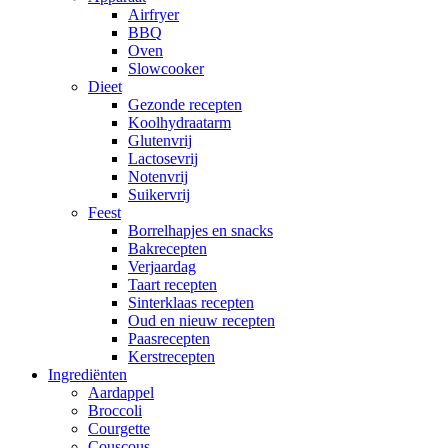
Airfryer
BBQ
Oven
Slowcooker
Dieet
Gezonde recepten
Koolhydraatarm
Glutenvrij
Lactosevrij
Notenvrij
Suikervrij
Feest
Borrelhapjes en snacks
Bakrecepten
Verjaardag
Taart recepten
Sinterklaas recepten
Oud en nieuw recepten
Paasrecepten
Kerstrecepten
Ingrediënten
Aardappel
Broccoli
Courgette
Couscous