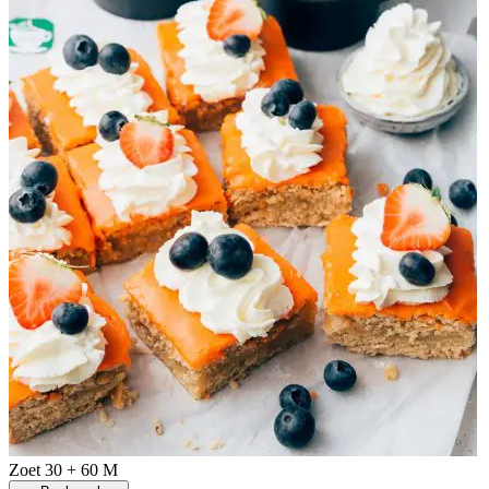
Zoet
30 + 60 M