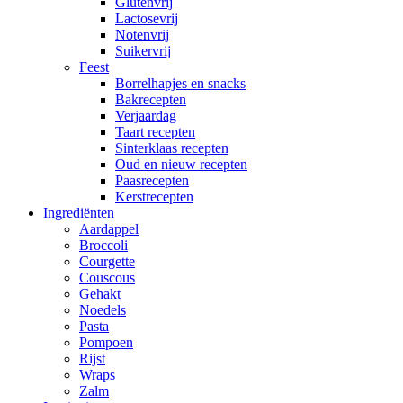
Glutenvrij
Lactosevrij
Notenvrij
Suikervrij
Feest
Borrelhapjes en snacks
Bakrecepten
Verjaardag
Taart recepten
Sinterklaas recepten
Oud en nieuw recepten
Paasrecepten
Kerstrecepten
Ingrediënten
Aardappel
Broccoli
Courgette
Couscous
Gehakt
Noedels
Pasta
Pompoen
Rijst
Wraps
Zalm