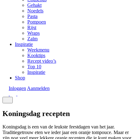
Gehakt
Noedels
Pasta
Pompoen
Rijst
Wraps
Zalm
Inspiratie
Weekmenu
Kooktips
Recept video’s
Top 10
Inspiratie
Shop
Inloggen
Aanmelden
Koningsdag recepten
Koningsdag is een van de leukste feestdagen van het jaar.
Traditiegetrouw eten we ieder jaar een oranje tompouce. Maar er
zijn nog veel meer lekkere oranje recepten die je kunt maken voor