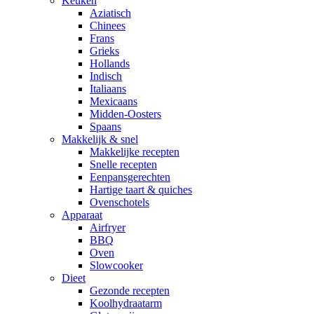
Keuken
Aziatisch
Chinees
Frans
Grieks
Hollands
Indisch
Italiaans
Mexicaans
Midden-Oosters
Spaans
Makkelijk & snel
Makkelijke recepten
Snelle recepten
Eenpansgerechten
Hartige taart & quiches
Ovenschotels
Apparaat
Airfryer
BBQ
Oven
Slowcooker
Dieet
Gezonde recepten
Koolhydraatarm