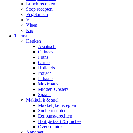
Lunch recepten
Soep recepten
Vegetarisch
Vis
Vlees
Kip
Thema
Keuken
Aziatisch
Chinees
Frans
Grieks
Hollands
Indisch
Italiaans
Mexicaans
Midden-Oosters
Spaans
Makkelijk & snel
Makkelijke recepten
Snelle recepten
Eenpansgerechten
Hartige taart & quiches
Ovenschotels
Apparaat