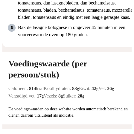
tomatensaus, dan lasagnebladen, dan bechamelsaus,
tomatensaus, bladen, bechamelsaus, tomatensaus, mozzarella,
bladen, tomatensaus en eindig met een laagje geraspte kaas.
Bak de lasagne bolognese in ongeveer 45 minuten in een
voorverwarmde oven op 180 graden.
Voedingswaarde (per
persoon/stuk)
Calorieën:
814
Koolhydraten:
83
Eiwit:
42
Vet:
36
kcal
g
g
g
Verzadigd vet:
17
Vezels:
8
Suiker:
20
g
g
g
De voedingswaarden op deze website worden automatisch berekend en
dienen daarom uitsluitend als indicatie.