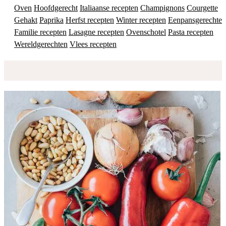
Oven
Hoofdgerecht
Italiaanse recepten
Champignons
Courgette
Gehakt
Paprika
Herfst recepten
Winter recepten
Eenpansgerechten
Familie recepten
Lasagne recepten
Ovenschotel
Pasta recepten
Wereldgerechten
Vlees recepten