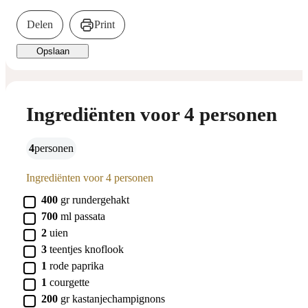
Delen
Print
Opslaan
Ingrediënten voor 4 personen
4
personen
Ingrediënten voor 4 personen
▢
400
gr
rundergehakt
▢
700
ml
passata
▢
2
uien
▢
3
teentjes
knoflook
▢
1
rode
paprika
▢
1
courgette
▢
200
gr
kastanjechampignons