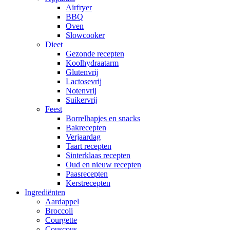
Airfryer
BBQ
Oven
Slowcooker
Dieet
Gezonde recepten
Koolhydraatarm
Glutenvrij
Lactosevrij
Notenvrij
Suikervrij
Feest
Borrelhapjes en snacks
Bakrecepten
Verjaardag
Taart recepten
Sinterklaas recepten
Oud en nieuw recepten
Paasrecepten
Kerstrecepten
Ingrediënten
Aardappel
Broccoli
Courgette
Couscous