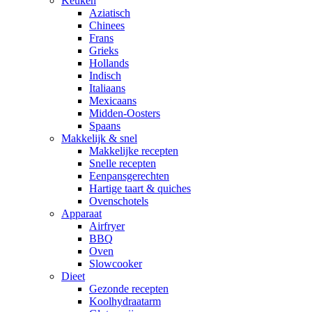
Keuken
Aziatisch
Chinees
Frans
Grieks
Hollands
Indisch
Italiaans
Mexicaans
Midden-Oosters
Spaans
Makkelijk & snel
Makkelijke recepten
Snelle recepten
Eenpansgerechten
Hartige taart & quiches
Ovenschotels
Apparaat
Airfryer
BBQ
Oven
Slowcooker
Dieet
Gezonde recepten
Koolhydraatarm