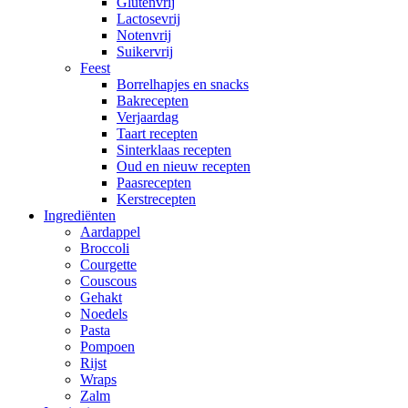
Glutenvrij
Lactosevrij
Notenvrij
Suikervrij
Feest
Borrelhapjes en snacks
Bakrecepten
Verjaardag
Taart recepten
Sinterklaas recepten
Oud en nieuw recepten
Paasrecepten
Kerstrecepten
Ingrediënten
Aardappel
Broccoli
Courgette
Couscous
Gehakt
Noedels
Pasta
Pompoen
Rijst
Wraps
Zalm