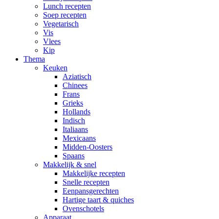
Lunch recepten
Soep recepten
Vegetarisch
Vis
Vlees
Kip
Thema
Keuken
Aziatisch
Chinees
Frans
Grieks
Hollands
Indisch
Italiaans
Mexicaans
Midden-Oosters
Spaans
Makkelijk & snel
Makkelijke recepten
Snelle recepten
Eenpansgerechten
Hartige taart & quiches
Ovenschotels
Apparaat