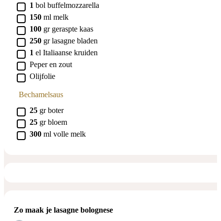
▢
1
bol
buffelmozzarella
▢
150
ml
melk
▢
100
gr
geraspte kaas
▢
250
gr
lasagne bladen
▢
1
el
Italiaanse kruiden
▢
Peper en zout
▢
Olijfolie
Bechamelsaus
▢
25
gr
boter
▢
25
gr
bloem
▢
300
ml
volle melk
Zo maak je lasagne bolognese