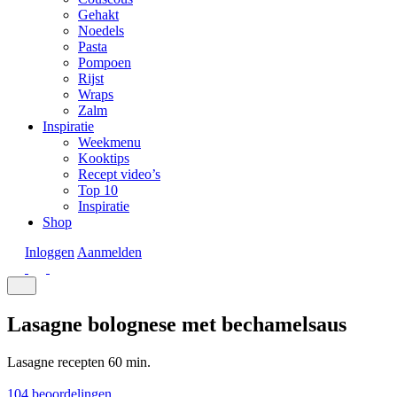
Gehakt
Noedels
Pasta
Pompoen
Rijst
Wraps
Zalm
Inspiratie
Weekmenu
Kooktips
Recept video’s
Top 10
Inspiratie
Shop
Inloggen
Aanmelden
Lasagne bolognese met bechamelsaus
Lasagne recepten
60 min.
104 beoordelingen