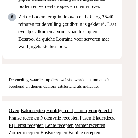
bodem en verdeel de spek en uien er over.
Zet de bodem terug in de oven en bak nog 35-40
minuten tot de vulling goudbruin is gekleurd. Laat
eventjes afkoelen alvorens aan te snijden.
Bestrooi de quiche Lorraine voor serveren met
wat fijngehakte bieslook.
De voedingswaarden op deze website worden automatisch
berekend en dienen daarom uitsluitend als indicatie.
Oven
Bakrecepten
Hoofdgerecht
Lunch
Voorgerecht
Franse recepten
Notenvrije recepten
Pasen
Bladerdeeg
Ei
Herfst recepten
Lente recepten
Winter recepten
Zomer recepten
Basisrecepten
Familie recepten