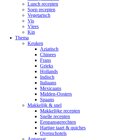
Lunch recepten
Soep recepten
Vegetarisch
Vis
Vlees
Kip
Thema
Keuken
Aziatisch
Chinees
Frans
Grieks
Hollands
Indisch
Italiaans
Mexicaans
Midden-Oosters
Spaans
Makkelijk & snel
Makkelijke recepten
Snelle recepten
Eenpansgerechten
Hartige taart & quiches
Ovenschotels
Apparaat