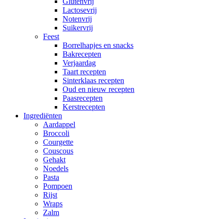
Glutenvrij
Lactosevrij
Notenvrij
Suikervrij
Feest
Borrelhapjes en snacks
Bakrecepten
Verjaardag
Taart recepten
Sinterklaas recepten
Oud en nieuw recepten
Paasrecepten
Kerstrecepten
Ingrediënten
Aardappel
Broccoli
Courgette
Couscous
Gehakt
Noedels
Pasta
Pompoen
Rijst
Wraps
Zalm