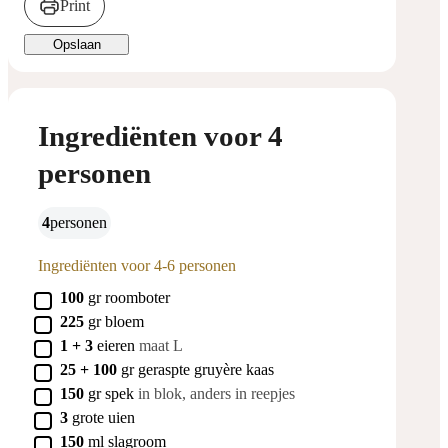
Print
Opslaan
Ingrediënten voor 4
personen
4
personen
Ingrediënten voor 4-6 personen
▢
100
gr
roomboter
▢
225
gr
bloem
▢
1 + 3
eieren
maat L
▢
25 + 100
gr
geraspte gruyère kaas
▢
150
gr
spek
in blok, anders in reepjes
▢
3
grote
uien
▢
150
ml
slagroom