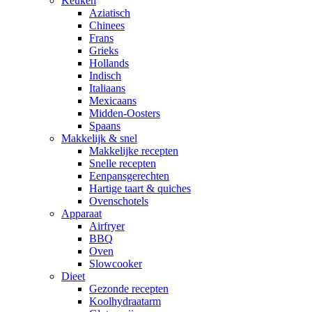
Keuken
Aziatisch
Chinees
Frans
Grieks
Hollands
Indisch
Italiaans
Mexicaans
Midden-Oosters
Spaans
Makkelijk & snel
Makkelijke recepten
Snelle recepten
Eenpansgerechten
Hartige taart & quiches
Ovenschotels
Apparaat
Airfryer
BBQ
Oven
Slowcooker
Dieet
Gezonde recepten
Koolhydraatarm