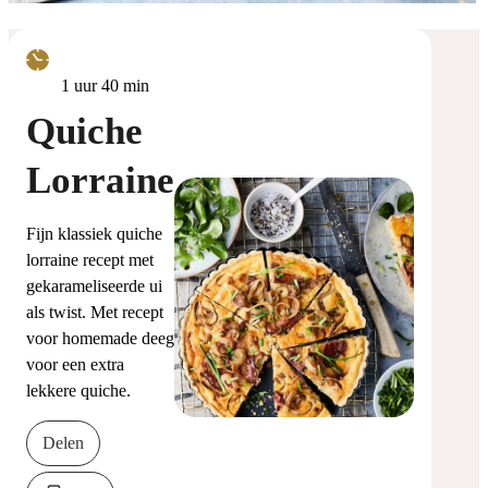
uur
minuten
1
uur
40
min
Quiche
Lorraine
Fijn klassiek quiche
lorraine recept met
gekarameliseerde ui
als twist. Met recept
voor homemade deeg
voor een extra
lekkere quiche.
Delen