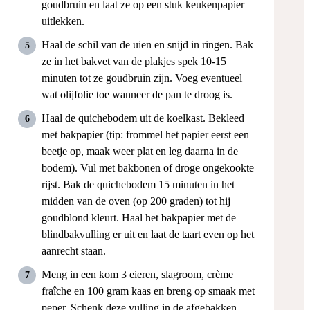
goudbruin en laat ze op een stuk keukenpapier
uitlekken.
Haal de schil van de uien en snijd in ringen. Bak
ze in het bakvet van de plakjes spek 10-15
minuten tot ze goudbruin zijn. Voeg eventueel
wat olijfolie toe wanneer de pan te droog is.
Haal de quichebodem uit de koelkast. Bekleed
met bakpapier (tip: frommel het papier eerst een
beetje op, maak weer plat en leg daarna in de
bodem). Vul met bakbonen of droge ongekookte
rijst. Bak de quichebodem 15 minuten in het
midden van de oven (op 200 graden) tot hij
goudblond kleurt. Haal het bakpapier met de
blindbakvulling er uit en laat de taart even op het
aanrecht staan.
Meng in een kom 3 eieren, slagroom, crème
fraîche en 100 gram kaas en breng op smaak met
peper.
Schenk deze vulling in de afgebakken