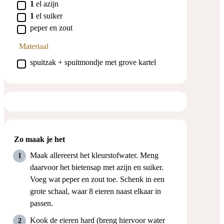
▢
1
el
azijn
▢
1
el
suiker
▢
peper en zout
Materiaal
▢
spuitzak + spuitmondje met grove kartel
Zo maak je het
Maak allereerst het kleurstofwater. Meng
daarvoor het bietensap met azijn en suiker.
Voeg wat peper en zout toe. Schenk in een
grote schaal, waar 8 eieren naast elkaar in
passen.
Kook de eieren hard (breng hiervoor water