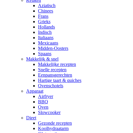
Keuken
Aziatisch
Chinees
Frans
Grieks
Hollands
Indisch
Italiaans
Mexicaans
Midden-Oosters
Spaans
Makkelijk & snel
Makkelijke recepten
Snelle recepten
Eenpansgerechten
Hartige taart & quiches
Ovenschotels
Apparaat
Airfryer
BBQ
Oven
Slowcooker
Dieet
Gezonde recepten
Koolhydraatarm