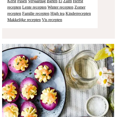
Kerst
Pasen
Verjaardag
Bieten
Ei
Zalm
Herfst
recepten
Lente recepten
Winter recepten
Zomer
recepten
Familie recepten
High tea
Kinderrecepten
Makkelijke recepten
Vis recepten