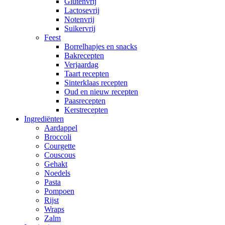
Glutenvrij
Lactosevrij
Notenvrij
Suikervrij
Feest
Borrelhapjes en snacks
Bakrecepten
Verjaardag
Taart recepten
Sinterklaas recepten
Oud en nieuw recepten
Paasrecepten
Kerstrecepten
Ingrediënten
Aardappel
Broccoli
Courgette
Couscous
Gehakt
Noedels
Pasta
Pompoen
Rijst
Wraps
Zalm