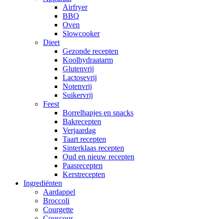
Airfryer
BBQ
Oven
Slowcooker
Dieet
Gezonde recepten
Koolhydraatarm
Glutenvrij
Lactosevrij
Notenvrij
Suikervrij
Feest
Borrelhapjes en snacks
Bakrecepten
Verjaardag
Taart recepten
Sinterklaas recepten
Oud en nieuw recepten
Paasrecepten
Kerstrecepten
Ingrediënten
Aardappel
Broccoli
Courgette
Couscous