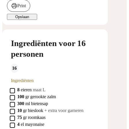
Print
Opslaan
Ingrediënten voor 16
personen
16
Ingrediënten
▢
8
eieren
maat L
▢
100
gr
gerookte zalm
▢
300
ml
bietensap
▢
10
gr
bieslook
+ extra voor garneren
▢
75
gr
roomkaas
▢
4
el
mayonaise