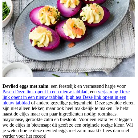
Deviled eggs met zalm
: een feestelijk en verrassend hapje voor
Pasen
Deze link opent in een nieuw tabblad
, een
verjaardag
Deze
link opent in een nieuw tabblad
,
high tea
Deze link opent in een
nieuw tabblad
of andere gezellige gelegenheid. Deze gevulde eieren
zijn niet alleen lekker, maar ook heel makkelijk te maken. Je hebt
naast de eitjes maar een paar ingrediënten nodig: roomkaas,
mayonaise, gerookte zalm en bieslook. Voor een extra twist leggen
we de eitjes in bietensap: dit geeft ze een originele rozige kleur. Wil
je weten hoe je deze deviled eggs met zalm maakt? Lees dan snel
verder voor het recept!