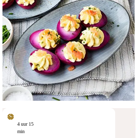
uur
minuten
4
uur
15
min