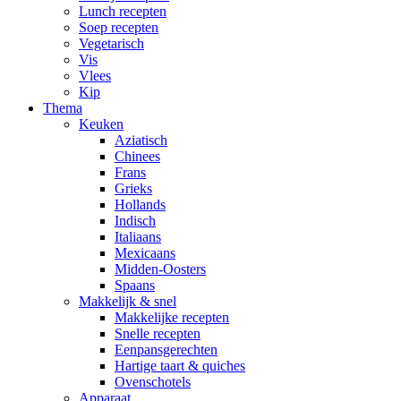
Lunch recepten
Soep recepten
Vegetarisch
Vis
Vlees
Kip
Thema
Keuken
Aziatisch
Chinees
Frans
Grieks
Hollands
Indisch
Italiaans
Mexicaans
Midden-Oosters
Spaans
Makkelijk & snel
Makkelijke recepten
Snelle recepten
Eenpansgerechten
Hartige taart & quiches
Ovenschotels
Apparaat