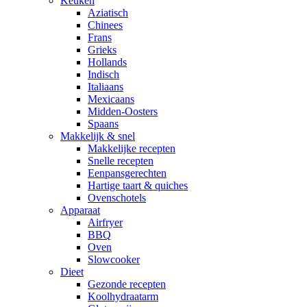
Keuken
Aziatisch
Chinees
Frans
Grieks
Hollands
Indisch
Italiaans
Mexicaans
Midden-Oosters
Spaans
Makkelijk & snel
Makkelijke recepten
Snelle recepten
Eenpansgerechten
Hartige taart & quiches
Ovenschotels
Apparaat
Airfryer
BBQ
Oven
Slowcooker
Dieet
Gezonde recepten
Koolhydraatarm