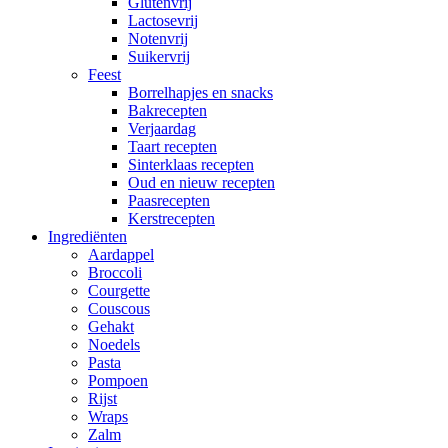
Glutenvrij
Lactosevrij
Notenvrij
Suikervrij
Feest
Borrelhapjes en snacks
Bakrecepten
Verjaardag
Taart recepten
Sinterklaas recepten
Oud en nieuw recepten
Paasrecepten
Kerstrecepten
Ingrediënten
Aardappel
Broccoli
Courgette
Couscous
Gehakt
Noedels
Pasta
Pompoen
Rijst
Wraps
Zalm