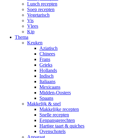
Lunch recepten
Soep recepten
Vegetarisch
Vis
Vlees
Kip
Thema
Keuken
Aziatisch
Chinees
Frans
Grieks
Hollands
Indisch
Italiaans
Mexicaans
Midden-Oosters
Spaans
Makkelijk & snel
Makkelijke recepten
Snelle recepten
Eenpansgerechten
Hartige taart & quiches
Ovenschotels
Apparaat