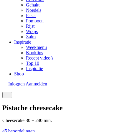
Gehakt
Noedels
Pasta
Pompoen
Rijst
Wraps
Zalm
Inspiratie
Weekmenu
Kooktips
Recept video’s
Top 10
Inspiratie
Shop
Inloggen
Aanmelden
Pistache cheesecake
Cheesecake
30 + 240 min.
45 beoordelingen