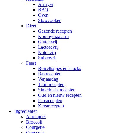
Airfryer
BBQ
Oven
Slowcooker
Dieet
Gezonde recepten
Koolhydraatarm
Glutenvrij
Lactosevrij
Notenvrij
Suikervrij
Feest
Borrelhapjes en snacks
Bakrecepten
Verjaardag
Taart recepten
Sinterklaas recepten
Oud en nieuw recepten
Paasrecepten
Kerstrecepten
Ingrediënten
Aardappel
Broccoli
Courgette
Couscous