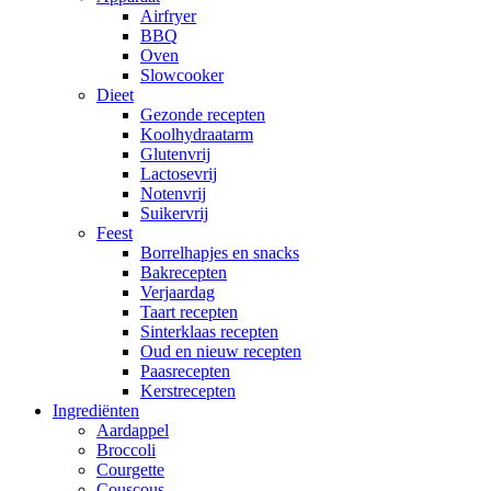
Airfryer
BBQ
Oven
Slowcooker
Dieet
Gezonde recepten
Koolhydraatarm
Glutenvrij
Lactosevrij
Notenvrij
Suikervrij
Feest
Borrelhapjes en snacks
Bakrecepten
Verjaardag
Taart recepten
Sinterklaas recepten
Oud en nieuw recepten
Paasrecepten
Kerstrecepten
Ingrediënten
Aardappel
Broccoli
Courgette
Couscous