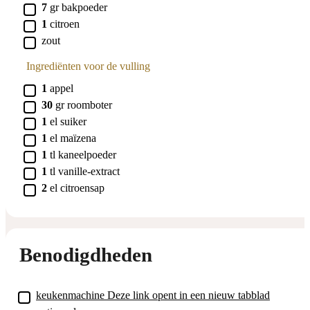
▢
7
gr
bakpoeder
▢
1
citroen
▢
zout
Ingrediënten voor de vulling
▢
1
appel
▢
30
gr
roomboter
▢
1
el
suiker
▢
1
el
maïzena
▢
1
tl
kaneelpoeder
▢
1
tl
vanille-extract
▢
2
el
citroensap
Benodigdheden
▢
keukenmachine
Deze link opent in een nieuw tabblad