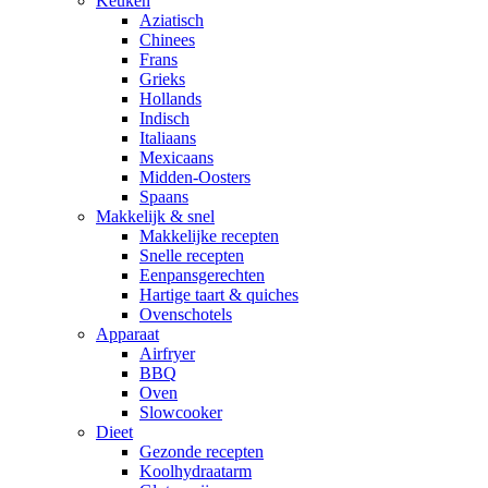
Keuken
Aziatisch
Chinees
Frans
Grieks
Hollands
Indisch
Italiaans
Mexicaans
Midden-Oosters
Spaans
Makkelijk & snel
Makkelijke recepten
Snelle recepten
Eenpansgerechten
Hartige taart & quiches
Ovenschotels
Apparaat
Airfryer
BBQ
Oven
Slowcooker
Dieet
Gezonde recepten
Koolhydraatarm