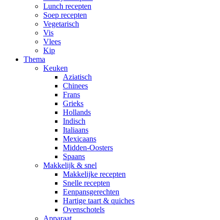
Lunch recepten
Soep recepten
Vegetarisch
Vis
Vlees
Kip
Thema
Keuken
Aziatisch
Chinees
Frans
Grieks
Hollands
Indisch
Italiaans
Mexicaans
Midden-Oosters
Spaans
Makkelijk & snel
Makkelijke recepten
Snelle recepten
Eenpansgerechten
Hartige taart & quiches
Ovenschotels
Apparaat