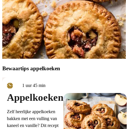
Bewaartips appelkoeken
uur
minuten
1
uur
45
min
Appelkoeken
Zelf heerlijke appelkoeken
bakken met een vulling van
kaneel en vanille? Dit recept