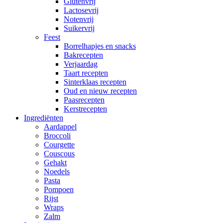
Glutenvrij
Lactosevrij
Notenvrij
Suikervrij
Feest
Borrelhapjes en snacks
Bakrecepten
Verjaardag
Taart recepten
Sinterklaas recepten
Oud en nieuw recepten
Paasrecepten
Kerstrecepten
Ingrediënten
Aardappel
Broccoli
Courgette
Couscous
Gehakt
Noedels
Pasta
Pompoen
Rijst
Wraps
Zalm