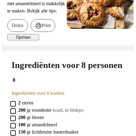
met amandelmeel is makkelijk
te maken. Bekijk alle tips:
Delen
Print
Opslaan
Ingrediënten voor 8 personen
8
Ingrediënten voor 8 koeken
▢
2
eieren
▢
200
gr
roomboter
koud, in blokjes
▢
200
gr
bloem
▢
100
gr
amandelmeel
▢
150
gr
lichtbruine basterdsuiker