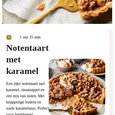
uur
minuten
1
uur
35
min
Notentaart
met
karamel
Een rijke notentaart met
karamel, sinaasappel en
een mix van noten. Met
knapperige bodem en
zoete karamelsaus. Perfect
voor feestdagen!