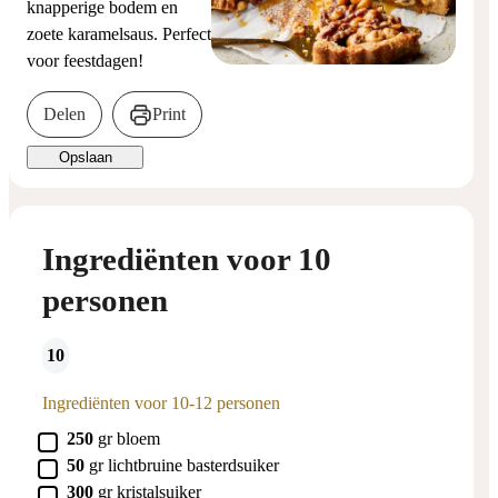
knapperige bodem en
zoete karamelsaus. Perfect
voor feestdagen!
Delen
Print
Opslaan
Ingrediënten voor 10
personen
10
Ingrediënten voor 10-12 personen
▢
250
gr
bloem
▢
50
gr
lichtbruine basterdsuiker
▢
300
gr
kristalsuiker