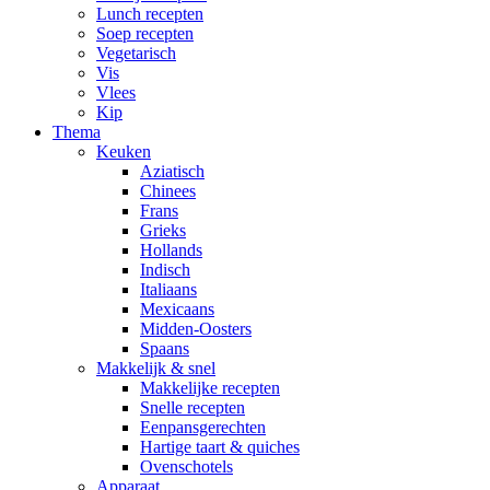
Lunch recepten
Soep recepten
Vegetarisch
Vis
Vlees
Kip
Thema
Keuken
Aziatisch
Chinees
Frans
Grieks
Hollands
Indisch
Italiaans
Mexicaans
Midden-Oosters
Spaans
Makkelijk & snel
Makkelijke recepten
Snelle recepten
Eenpansgerechten
Hartige taart & quiches
Ovenschotels
Apparaat