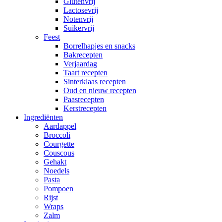
Glutenvrij
Lactosevrij
Notenvrij
Suikervrij
Feest
Borrelhapjes en snacks
Bakrecepten
Verjaardag
Taart recepten
Sinterklaas recepten
Oud en nieuw recepten
Paasrecepten
Kerstrecepten
Ingrediënten
Aardappel
Broccoli
Courgette
Couscous
Gehakt
Noedels
Pasta
Pompoen
Rijst
Wraps
Zalm