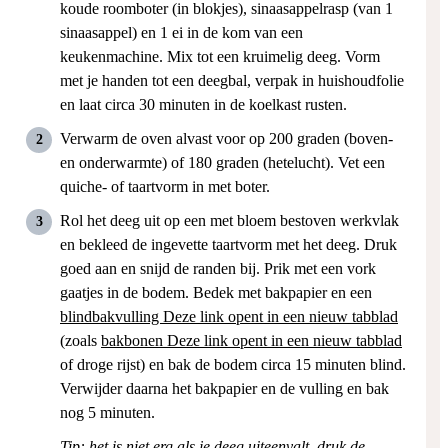
koude roomboter (in blokjes), sinaasappelrasp (van 1
sinaasappel) en 1 ei in de kom van een
keukenmachine. Mix tot een kruimelig deeg. Vorm
met je handen tot een deegbal, verpak in huishoudfolie
en laat circa 30 minuten in de koelkast rusten.
Verwarm de oven alvast voor op 200 graden (boven-
en onderwarmte) of 180 graden (hetelucht). Vet een
quiche- of taartvorm in met boter.
Rol het deeg uit op een met bloem bestoven werkvlak
en bekleed de ingevette taartvorm met het deeg. Druk
goed aan en snijd de randen bij. Prik met een vork
gaatjes in de bodem. Bedek met bakpapier en een
blindbakvulling
Deze link opent in een nieuw tabblad
(zoals
bakbonen
Deze link opent in een nieuw tabblad
of droge rijst) en bak de bodem circa 15 minuten blind.
Verwijder daarna het bakpapier en de vulling en bak
nog 5 minuten.
Tip: het is niet erg als je deeg uiteenvalt, druk de