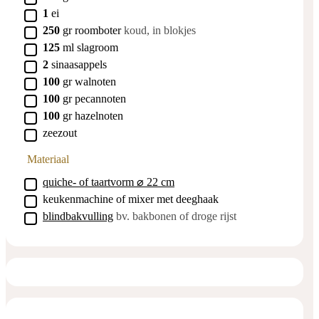
▢
1
ei
▢
250
gr
roomboter
koud, in blokjes
▢
125
ml
slagroom
▢
2
sinaasappels
▢
100
gr
walnoten
▢
100
gr
pecannoten
▢
100
gr
hazelnoten
▢
zeezout
Materiaal
▢
quiche- of taartvorm ⌀ 22 cm
▢
keukenmachine of mixer met deeghaak
▢
blindbakvulling
bv. bakbonen of droge rijst