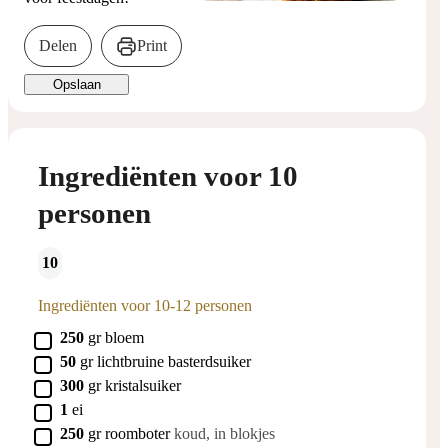
Delen
Print
Opslaan
Ingrediënten voor 10
personen
10
Ingrediënten voor 10-12 personen
▢
250
gr
bloem
▢
50
gr
lichtbruine basterdsuiker
▢
300
gr
kristalsuiker
▢
1
ei
▢
250
gr
roomboter
koud, in blokjes