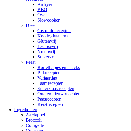
Airfryer
BBQ
Oven
Slowcooker
Dieet
Gezonde recepten
Koolhydraatarm
Glutenvrij
Lactosevrij
Notenvrij
Suikervrij
Feest
Borrelhapjes en snacks
Bakrecepten
Verjaardag
Taart recepten
Sinterklaas recepten
Oud en nieuw recepten
Paasrecepten
Kerstrecepten
Ingrediënten
Aardappel
Broccoli
Courgette
Couscous