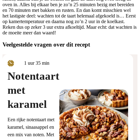
oven in. Alles bij elkaar ben je zo’n 25 minuten bezig met bereiden
en 70 minuten met bakken en rusten. En dan komt misschien wel
het lastigste deel: wachten tot de taart helemaal afgekoeld is… Eerst
op kamertemperatuur en daarna nog zo’n 2 uur in de koelkast.
Reken dus op zeker 3 uur extra afkoeltijd. Maar echt: dat wachten is
de moeite meer dan waard!
Veelgestelde vragen over dit recept
uur
minuten
1
uur
35
min
Notentaart
met
karamel
Een rijke notentaart met
karamel, sinaasappel en
een mix van noten. Met