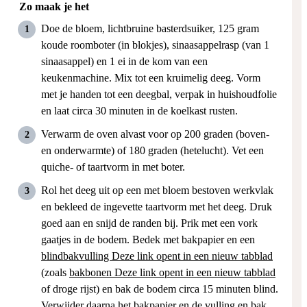
Zo maak je het
Doe de bloem, lichtbruine basterdsuiker, 125 gram
koude roomboter (in blokjes), sinaasappelrasp (van 1
sinaasappel) en 1 ei in de kom van een
keukenmachine. Mix tot een kruimelig deeg. Vorm
met je handen tot een deegbal, verpak in huishoudfolie
en laat circa 30 minuten in de koelkast rusten.
Verwarm de oven alvast voor op 200 graden (boven-
en onderwarmte) of 180 graden (hetelucht). Vet een
quiche- of taartvorm in met boter.
Rol het deeg uit op een met bloem bestoven werkvlak
en bekleed de ingevette taartvorm met het deeg. Druk
goed aan en snijd de randen bij. Prik met een vork
gaatjes in de bodem. Bedek met bakpapier en een
blindbakvulling
Deze link opent in een nieuw tabblad
(zoals
bakbonen
Deze link opent in een nieuw tabblad
of droge rijst) en bak de bodem circa 15 minuten blind.
Verwijder daarna het bakpapier en de vulling en bak