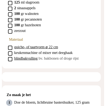
▢
125
ml
slagroom
▢
2
sinaasappels
▢
100
gr
walnoten
▢
100
gr
pecannoten
▢
100
gr
hazelnoten
▢
zeezout
Materiaal
▢
quiche- of taartvorm ⌀ 22 cm
▢
keukenmachine of mixer met deeghaak
▢
blindbakvulling
bv. bakbonen of droge rijst
Zo maak je het
Doe de bloem, lichtbruine basterdsuiker, 125 gram