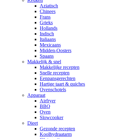
Keuken
Aziatisch
Chinees
Frans
Grieks
Hollands
Indisch
Italiaans
Mexicaans
Midden-Oosters
Spaans
Makkelijk & snel
Makkelijke recepten
Snelle recepten
Eenpansgerechten
Hartige taart & quiches
Ovenschotels
Apparaat
Airfryer
BBQ
Oven
Slowcooker
Dieet
Gezonde recepten
Koolhydraatarm