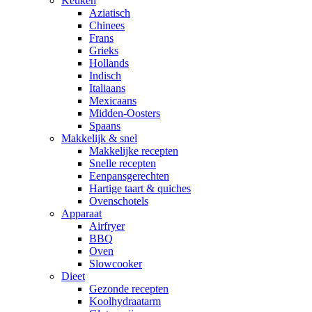
Keuken
Aziatisch
Chinees
Frans
Grieks
Hollands
Indisch
Italiaans
Mexicaans
Midden-Oosters
Spaans
Makkelijk & snel
Makkelijke recepten
Snelle recepten
Eenpansgerechten
Hartige taart & quiches
Ovenschotels
Apparaat
Airfryer
BBQ
Oven
Slowcooker
Dieet
Gezonde recepten
Koolhydraatarm