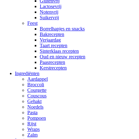
Glutenvrij
Lactosevrij
Notenvrij
Suikervrij
Feest
Borrelhapjes en snacks
Bakrecepten
Verjaardag
Taart recepten
Sinterklaas recepten
Oud en nieuw recepten
Paasrecepten
Kerstrecepten
Ingrediënten
Aardappel
Broccoli
Courgette
Couscous
Gehakt
Noedels
Pasta
Pompoen
Rijst
Wraps
Zalm