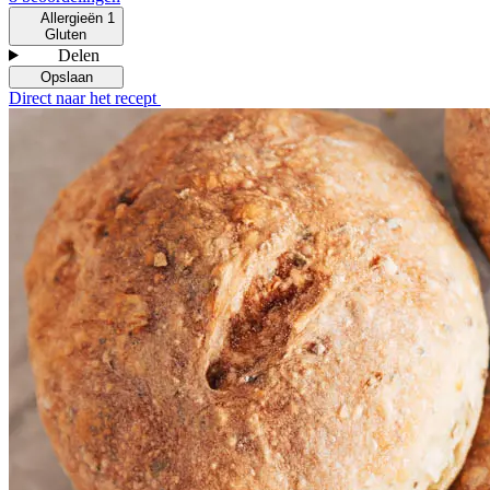
Allergieën
1
Gluten
Delen
Opslaan
Direct naar het recept