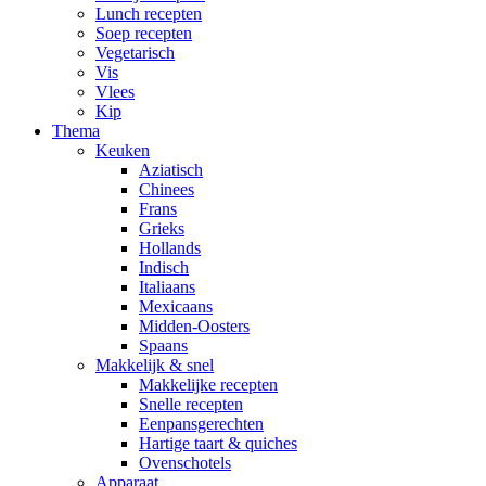
Lunch recepten
Soep recepten
Vegetarisch
Vis
Vlees
Kip
Thema
Keuken
Aziatisch
Chinees
Frans
Grieks
Hollands
Indisch
Italiaans
Mexicaans
Midden-Oosters
Spaans
Makkelijk & snel
Makkelijke recepten
Snelle recepten
Eenpansgerechten
Hartige taart & quiches
Ovenschotels
Apparaat