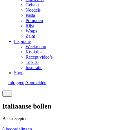
Gehakt
Noedels
Pasta
Pompoen
Rijst
Wraps
Zalm
Inspiratie
Weekmenu
Kooktips
Recept video’s
Top 10
Inspiratie
Shop
Inloggen
Aanmelden
Italiaanse bollen
Basisrecepten
8 beoordelingen