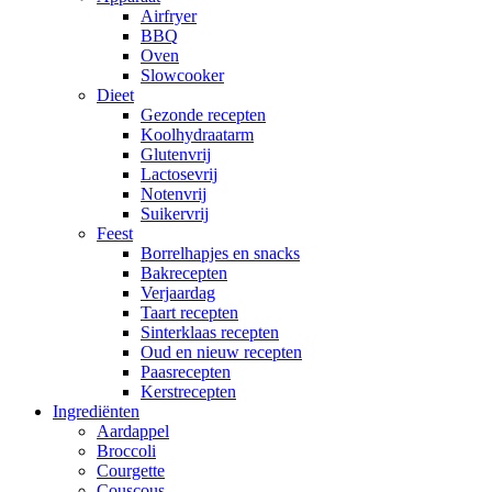
Airfryer
BBQ
Oven
Slowcooker
Dieet
Gezonde recepten
Koolhydraatarm
Glutenvrij
Lactosevrij
Notenvrij
Suikervrij
Feest
Borrelhapjes en snacks
Bakrecepten
Verjaardag
Taart recepten
Sinterklaas recepten
Oud en nieuw recepten
Paasrecepten
Kerstrecepten
Ingrediënten
Aardappel
Broccoli
Courgette
Couscous