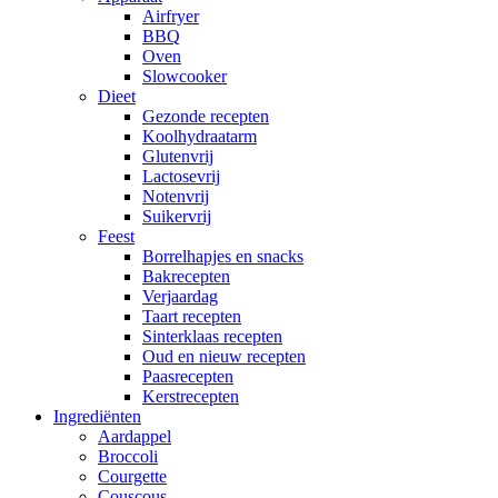
Airfryer
BBQ
Oven
Slowcooker
Dieet
Gezonde recepten
Koolhydraatarm
Glutenvrij
Lactosevrij
Notenvrij
Suikervrij
Feest
Borrelhapjes en snacks
Bakrecepten
Verjaardag
Taart recepten
Sinterklaas recepten
Oud en nieuw recepten
Paasrecepten
Kerstrecepten
Ingrediënten
Aardappel
Broccoli
Courgette
Couscous