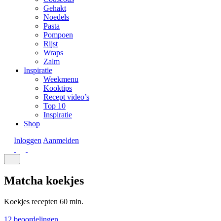
Gehakt
Noedels
Pasta
Pompoen
Rijst
Wraps
Zalm
Inspiratie
Weekmenu
Kooktips
Recept video’s
Top 10
Inspiratie
Shop
Inloggen
Aanmelden
Matcha koekjes
Koekjes recepten
60 min.
12 beoordelingen