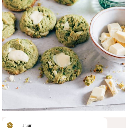
uur
1
uur