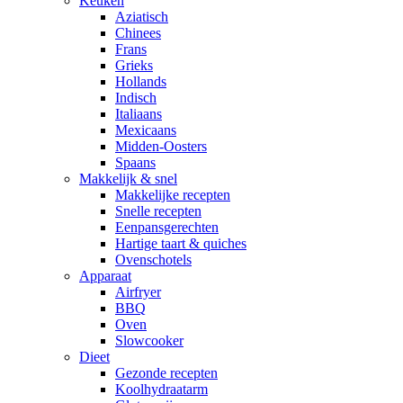
Keuken
Aziatisch
Chinees
Frans
Grieks
Hollands
Indisch
Italiaans
Mexicaans
Midden-Oosters
Spaans
Makkelijk & snel
Makkelijke recepten
Snelle recepten
Eenpansgerechten
Hartige taart & quiches
Ovenschotels
Apparaat
Airfryer
BBQ
Oven
Slowcooker
Dieet
Gezonde recepten
Koolhydraatarm