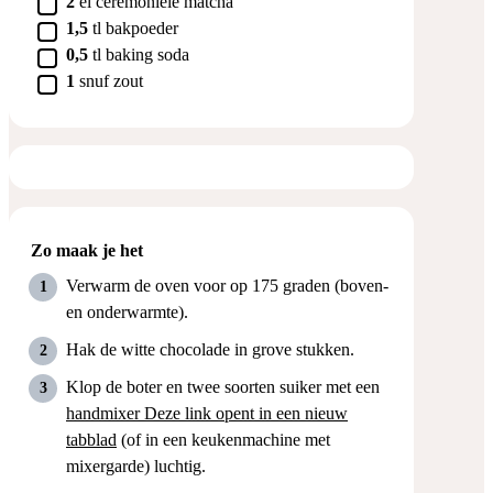
2
el
ceremoniële matcha
▢
1,5
tl
bakpoeder
▢
0,5
tl
baking soda
▢
1
snuf
zout
Zo maak je het
Verwarm de oven voor op 175 graden (boven-
en onderwarmte).
Hak de witte chocolade in grove stukken.
Klop de boter en twee soorten suiker met een
handmixer
Deze link opent in een nieuw
tabblad
(of in een keukenmachine met
mixergarde) luchtig.