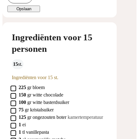
Opslaan
Ingrediënten voor 15
personen
15
st.
Ingrediënten voor 15 st.
▢
225
gr
bloem
▢
150
gr
witte chocolade
▢
100
gr
witte basterdsuiker
▢
75
gr
kristalsuiker
▢
125
gr
ongezouten boter
kamertemperatuur
▢
1
ei
▢
1
tl
vanillepasta
▢