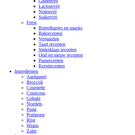
Glutenvrij
Lactosevrij
Notenvrij
Suikervrij
Feest
Borrelhapjes en snacks
Bakrecepten
Verjaardag
Taart recepten
Sinterklaas recepten
Oud en nieuw recepten
Paasrecepten
Kerstrecepten
Ingrediënten
Aardappel
Broccoli
Courgette
Couscous
Gehakt
Noedels
Pasta
Pompoen
Rijst
Wraps
Zalm