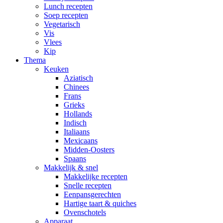
Lunch recepten
Soep recepten
Vegetarisch
Vis
Vlees
Kip
Thema
Keuken
Aziatisch
Chinees
Frans
Grieks
Hollands
Indisch
Italiaans
Mexicaans
Midden-Oosters
Spaans
Makkelijk & snel
Makkelijke recepten
Snelle recepten
Eenpansgerechten
Hartige taart & quiches
Ovenschotels
Apparaat