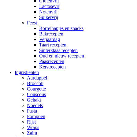
Glutenvrij
Lactosevrij
Notenvrij
Suikervrij
Feest
Borrelhapjes en snacks
Bakrecepten
Verjaardag
Taart recepten
Sinterklaas recepten
Oud en nieuw recepten
Paasrecepten
Kerstrecepten
Ingrediënten
Aardappel
Broccoli
Courgette
Couscous
Gehakt
Noedels
Pasta
Pompoen
Rijst
Wraps
Zalm