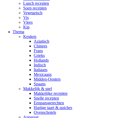
Lunch recepten
Soep recepten
Vegetarisch
Vis
Vlees
Kip
Thema
Keuken
Aziatisch
Chinees
Frans
Grieks
Hollands
Indisch
Italiaans
Mexicaans
Midden-Oosters
Spaans
Makkelijk & snel
Makkelijke recepten
Snelle recepten
Eenpansgerechten
Hartige taart & quiches
Ovenschotels
Apparaat