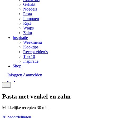
Gehakt
Noedels
Pasta
Pompoen
Rijst
Wraps
Zalm
Inspiratie
Weekmenu
Kooktips
Recept video’s
Top 10
Inspiratie
Shop
Inloggen
Aanmelden
Pasta met venkel en zalm
Makkelijke recepten
30 min.
28 beoordelingen