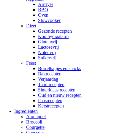
Airfryer
BBQ
Oven
Slowcooker
Dieet
Gezonde recepten
Koolhydraatarm
Glutenvrij
Lactosevrij
Notenvrij
Suikervrij
Feest
Borrelhapjes en snacks
Bakrecepten
Verjaardag
Taart recepten
Sinterklaas recepten
Oud en nieuw recepten
Paasrecepten
Kerstrecepten
Ingrediënten
Aardappel
Broccoli
Courgette
Couscous