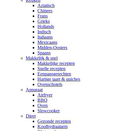
Keuken
Aziatisch
Chinees
Frans
Grieks
Hollands
Indisch
Italiaans
Mexicaans
Midden-Oosters
Spaans
Makkelijk & snel
Makkelijke recepten
Snelle recepten
Eenpansgerechten
Hartige taart & quiches
Ovenschotels
Apparaat
Airfryer
BBQ
Oven
Slowcooker
Dieet
Gezonde recepten
Koolhydraatarm