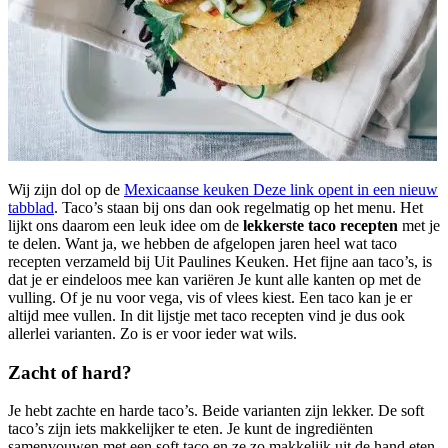
Wij zijn dol op de
Mexicaanse keuken
Deze link opent in een nieuw
tabblad
. Taco’s staan bij ons dan ook regelmatig op het menu. Het
lijkt ons daarom een leuk idee om de
lekkerste taco recepten
met je
te delen. Want ja, we hebben de afgelopen jaren heel wat taco
recepten verzameld bij Uit Paulines Keuken. Het fijne aan taco’s, is
dat je er eindeloos mee kan variëren Je kunt alle kanten op met de
vulling. Of je nu voor vega, vis of vlees kiest. Een taco kan je er
altijd mee vullen. In dit lijstje met taco recepten vind je dus ook
allerlei varianten. Zo is er voor ieder wat wils.
Zacht of hard?
Je hebt zachte en harde taco’s. Beide varianten zijn lekker. De soft
taco’s zijn iets makkelijker te eten. Je kunt de ingrediënten
samenvouwen met een soft taco en ze zo makkelijk uit de hand eten.