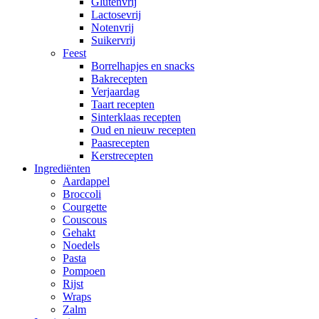
Glutenvrij
Lactosevrij
Notenvrij
Suikervrij
Feest
Borrelhapjes en snacks
Bakrecepten
Verjaardag
Taart recepten
Sinterklaas recepten
Oud en nieuw recepten
Paasrecepten
Kerstrecepten
Ingrediënten
Aardappel
Broccoli
Courgette
Couscous
Gehakt
Noedels
Pasta
Pompoen
Rijst
Wraps
Zalm