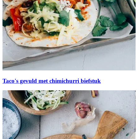
Taco's gevuld met chimichurri biefstuk