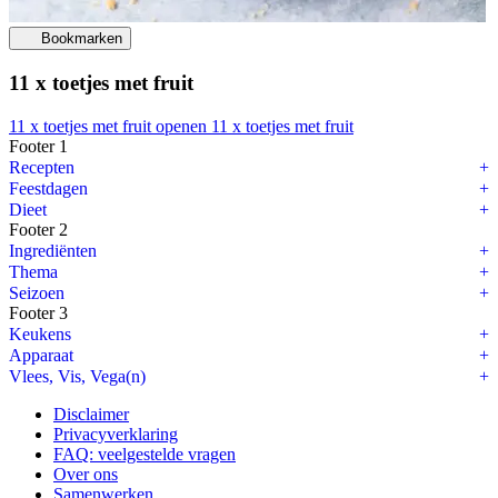
Bookmarken
11 x toetjes met fruit
11 x toetjes met fruit openen
11 x toetjes met fruit
Footer 1
Taco recepten
Recepten
Feestdagen
Wij zijn dol op de
Mexicaanse keuken
. Taco’s staan bij ons dan ook 
Dieet
Footer 2
Zacht of hard?
Ingrediënten
Thema
Je hebt zachte en harde taco’s. Beide varianten zijn lekker. De soft t
Seizoen
Footer 3
Taco vulling
Keukens
Welke taco vulling is jouw favoriet? Je kunt eindeloos variëren met tac
Apparaat
Vlees, Vis, Vega(n)
Taco's met kip en pickled ananas
Disclaimer
Taco's met gamba's
Privacyverklaring
FAQ: veelgestelde vragen
Soft taco met krokante kip
Over ons
Samenwerken