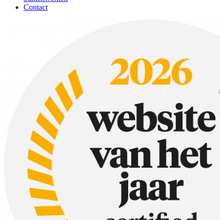
Pulled jackfruit taco's
Contact
Taco's gevuld met chimichurri biefstuk
Pulled paddo taco's
Taco's met pulled beef
Vis taco's met zalm