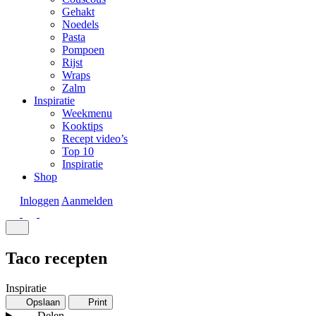
Gehakt
Noedels
Pasta
Pompoen
Rijst
Wraps
Zalm
Inspiratie
Weekmenu
Kooktips
Recept video’s
Top 10
Inspiratie
Shop
Inloggen
Aanmelden
Taco recepten
Inspiratie
Opslaan
Print
Delen