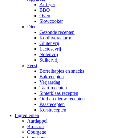
Airfryer
BBQ
Oven
Slowcooker
Dieet
Gezonde recepten
Koolhydraatarm
Glutenvrij
Lactosevrij
Notenvrij
Suikervrij
Feest
Borrelhapjes en snacks
Bakrecepten
Verjaardag
Taart recepten
Sinterklaas recepten
Oud en nieuw recepten
Paasrecepten
Kerstrecepten
Ingrediënten
Aardappel
Broccoli
Courgette
Couscous