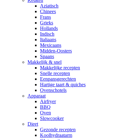
Keuken
Aziatisch
Chinees
Frans
Grieks
Hollands
Indisch
Italiaans
Mexicaans
Midden-Oosters
Spaans
Makkelijk & snel
Makkelijke recepten
Snelle recepten
Eenpansgerechten
Hartige taart & quiches
Ovenschotels
Apparaat
Airfryer
BBQ
Oven
Slowcooker
Dieet
Gezonde recepten
Koolhydraatarm