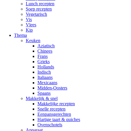
Lunch recepten
Soep recepten
Vegetarisch
Vis
Vlees
Kip
Thema
Keuken
Aziatisch
Chinees
Frans
Grieks
Hollands
Indisch
Italiaans
Mexicaans
Midden-Oosters
Spaans
Makkelijk & snel
Makkelijke recepten
Snelle recepten
Eenpansgerechten
Hartige taart & quiches
Ovenschotels
Apparaat