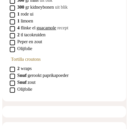
300
gr
maïs
uit blik
▢
300
gr
kidneybonen
uit blik
▢
1
rode
ui
▢
1
limoen
▢
4
flinke el
guacamole
recept
▢
2
tl
tacokruiden
▢
Peper en zout
▢
Olijfolie
Tortilla croutons
▢
2
wraps
▢
Snuf
gerookt paprikapoeder
▢
Snuf
zout
▢
Olijfolie