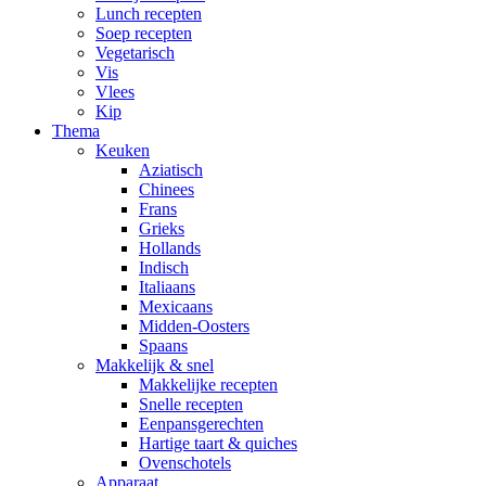
Lunch recepten
Soep recepten
Vegetarisch
Vis
Vlees
Kip
Thema
Keuken
Aziatisch
Chinees
Frans
Grieks
Hollands
Indisch
Italiaans
Mexicaans
Midden-Oosters
Spaans
Makkelijk & snel
Makkelijke recepten
Snelle recepten
Eenpansgerechten
Hartige taart & quiches
Ovenschotels
Apparaat