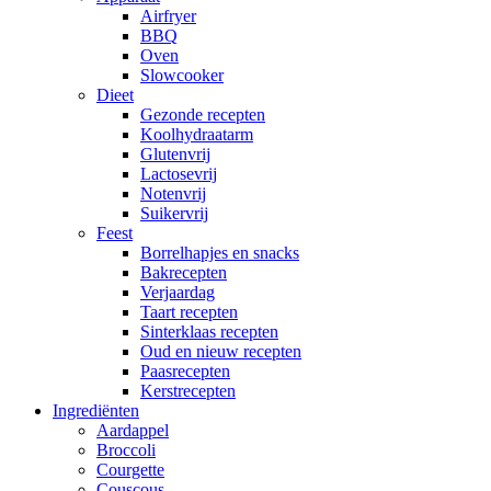
Airfryer
BBQ
Oven
Slowcooker
Dieet
Gezonde recepten
Koolhydraatarm
Glutenvrij
Lactosevrij
Notenvrij
Suikervrij
Feest
Borrelhapjes en snacks
Bakrecepten
Verjaardag
Taart recepten
Sinterklaas recepten
Oud en nieuw recepten
Paasrecepten
Kerstrecepten
Ingrediënten
Aardappel
Broccoli
Courgette
Couscous