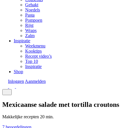
Gehakt
Noedels
Pasta
Pompoen
Rijst
Wraps
Zalm
Inspiratie
Weekmenu
Kooktips
Recept video’s
Top 10
Inspiratie
Shop
Inloggen
Aanmelden
Mexicaanse salade met tortilla croutons
Makkelijke recepten
20 min.
7 beoordelingen