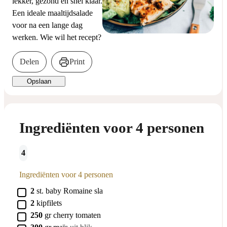
lekker, gezond en snel klaar.
Een ideale maaltijdsalade
voor na een lange dag
werken. Wie wil het recept?
Delen
Print
Opslaan
Ingrediënten voor 4 personen
4
Ingrediënten voor 4 personen
▢
2
st.
baby Romaine sla
▢
2
kipfilets
▢
250
gr
cherry tomaten
▢