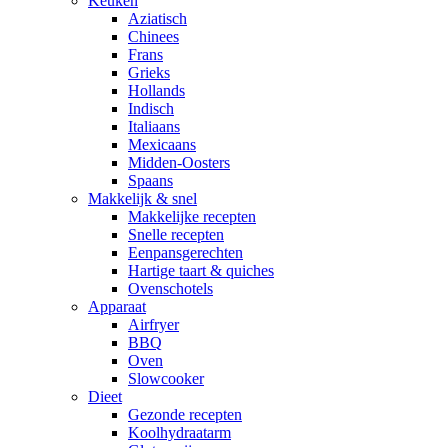
Keuken
Aziatisch
Chinees
Frans
Grieks
Hollands
Indisch
Italiaans
Mexicaans
Midden-Oosters
Spaans
Makkelijk & snel
Makkelijke recepten
Snelle recepten
Eenpansgerechten
Hartige taart & quiches
Ovenschotels
Apparaat
Airfryer
BBQ
Oven
Slowcooker
Dieet
Gezonde recepten
Koolhydraatarm