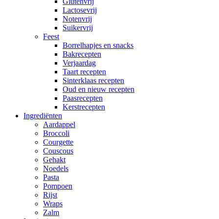
Glutenvrij
Lactosevrij
Notenvrij
Suikervrij
Feest
Borrelhapjes en snacks
Bakrecepten
Verjaardag
Taart recepten
Sinterklaas recepten
Oud en nieuw recepten
Paasrecepten
Kerstrecepten
Ingrediënten
Aardappel
Broccoli
Courgette
Couscous
Gehakt
Noedels
Pasta
Pompoen
Rijst
Wraps
Zalm