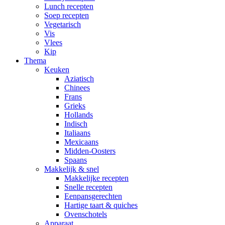
Lunch recepten
Soep recepten
Vegetarisch
Vis
Vlees
Kip
Thema
Keuken
Aziatisch
Chinees
Frans
Grieks
Hollands
Indisch
Italiaans
Mexicaans
Midden-Oosters
Spaans
Makkelijk & snel
Makkelijke recepten
Snelle recepten
Eenpansgerechten
Hartige taart & quiches
Ovenschotels
Apparaat