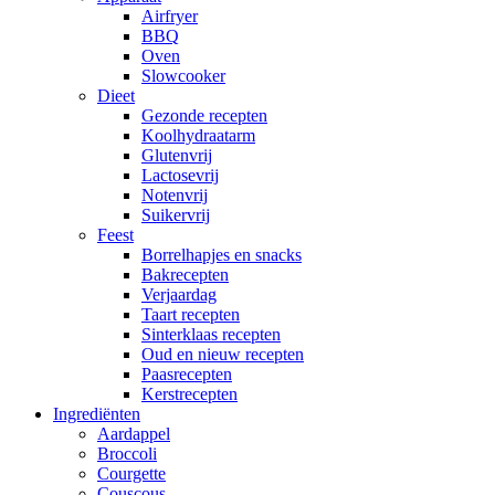
Airfryer
BBQ
Oven
Slowcooker
Dieet
Gezonde recepten
Koolhydraatarm
Glutenvrij
Lactosevrij
Notenvrij
Suikervrij
Feest
Borrelhapjes en snacks
Bakrecepten
Verjaardag
Taart recepten
Sinterklaas recepten
Oud en nieuw recepten
Paasrecepten
Kerstrecepten
Ingrediënten
Aardappel
Broccoli
Courgette
Couscous