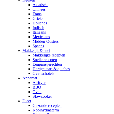
Keuken
Aziatisch
Chinees
Frans
Grieks
Hollands
Indisch
Italiaans
Mexicaans
Midden-Oosters
Spaans
Makkelijk & snel
Makkelijke recepten
Snelle recepten
Eenpansgerechten
Hartige taart & quiches
Ovenschotels
Apparaat
Airfryer
BBQ
Oven
Slowcooker
Dieet
Gezonde recepten
Koolhydraatarm