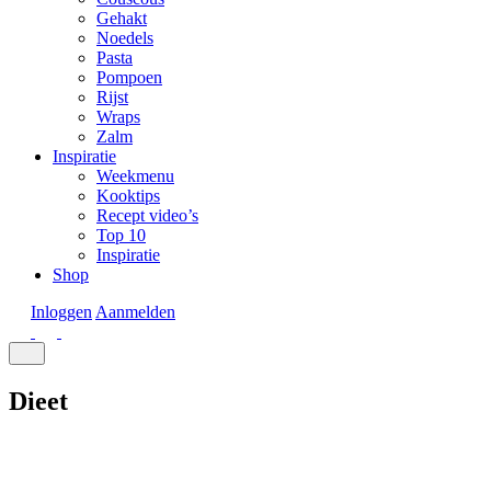
Gehakt
Noedels
Pasta
Pompoen
Rijst
Wraps
Zalm
Inspiratie
Weekmenu
Kooktips
Recept video’s
Top 10
Inspiratie
Shop
Inloggen
Aanmelden
Dieet