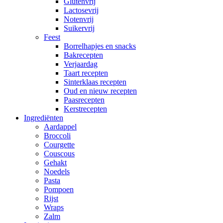
Glutenvrij
Lactosevrij
Notenvrij
Suikervrij
Feest
Borrelhapjes en snacks
Bakrecepten
Verjaardag
Taart recepten
Sinterklaas recepten
Oud en nieuw recepten
Paasrecepten
Kerstrecepten
Ingrediënten
Aardappel
Broccoli
Courgette
Couscous
Gehakt
Noedels
Pasta
Pompoen
Rijst
Wraps
Zalm