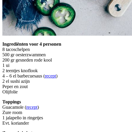
Ingrediënten voor 4 personen
8 tacoschelpen
500 gr oesterzwammen
200 gr gesneden rode kool
1 ui
2 teentjes knoflook
4 – 6 el barbecuesaus (
recept
)
2 el sushi azijn
Peper en zout
Olijfolie
Toppings
Guacamole (
recept
)
Zure room
1 jalapeño in ringetjes
Evt. koriander