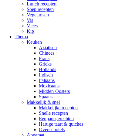
Lunch recepten
Soep recepten
Vegetarisch
Vis
Vlees
Kip
Thema
Keuken
Aziatisch
Chinees
Frans
Grieks
Hollands
Indisch
Italiaans
Mexicaans
Midden-Oosters
Spaans
Makkelijk & snel
Makkelijke recepten
Snelle recepten
Eenpansgerechten
Hartige taart & quiches
Ovenschotels
Apparaat