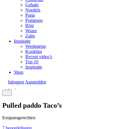
Gehakt
Noedels
Pasta
Pompoen
Rijst
Wraps
Zalm
Inspiratie
Weekmenu
Kooktips
Recept video’s
Top 10
Inspiratie
Shop
Inloggen
Aanmelden
Pulled paddo Taco’s
Eenpansgerechten
7 beoordelingen