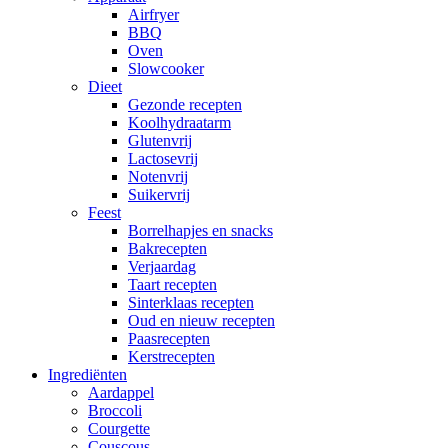
Airfryer
BBQ
Oven
Slowcooker
Dieet
Gezonde recepten
Koolhydraatarm
Glutenvrij
Lactosevrij
Notenvrij
Suikervrij
Feest
Borrelhapjes en snacks
Bakrecepten
Verjaardag
Taart recepten
Sinterklaas recepten
Oud en nieuw recepten
Paasrecepten
Kerstrecepten
Ingrediënten
Aardappel
Broccoli
Courgette
Couscous