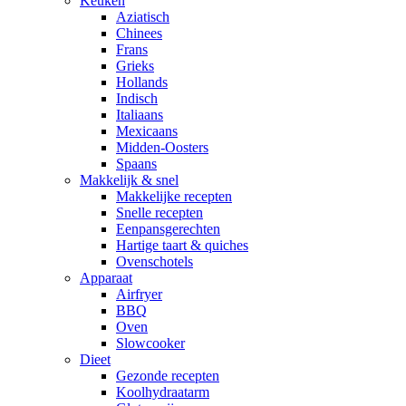
Keuken
Aziatisch
Chinees
Frans
Grieks
Hollands
Indisch
Italiaans
Mexicaans
Midden-Oosters
Spaans
Makkelijk & snel
Makkelijke recepten
Snelle recepten
Eenpansgerechten
Hartige taart & quiches
Ovenschotels
Apparaat
Airfryer
BBQ
Oven
Slowcooker
Dieet
Gezonde recepten
Koolhydraatarm