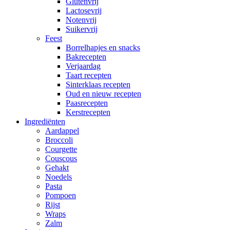
Glutenvrij
Lactosevrij
Notenvrij
Suikervrij
Feest
Borrelhapjes en snacks
Bakrecepten
Verjaardag
Taart recepten
Sinterklaas recepten
Oud en nieuw recepten
Paasrecepten
Kerstrecepten
Ingrediënten
Aardappel
Broccoli
Courgette
Couscous
Gehakt
Noedels
Pasta
Pompoen
Rijst
Wraps
Zalm