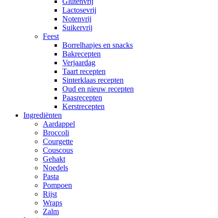
Glutenvrij
Lactosevrij
Notenvrij
Suikervrij
Feest
Borrelhapjes en snacks
Bakrecepten
Verjaardag
Taart recepten
Sinterklaas recepten
Oud en nieuw recepten
Paasrecepten
Kerstrecepten
Ingrediënten
Aardappel
Broccoli
Courgette
Couscous
Gehakt
Noedels
Pasta
Pompoen
Rijst
Wraps
Zalm