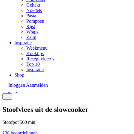
Gehakt
Noedels
Pasta
Pompoen
Rijst
Wraps
Zalm
Inspiratie
Weekmenu
Kooktips
Recept video’s
Top 10
Inspiratie
Shop
Inloggen
Aanmelden
Stoofvlees uit de slowcooker
Stoofpot
500 min.
138 beoordelingen