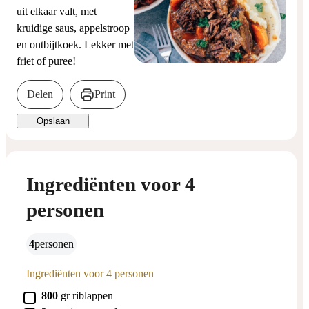
uit elkaar valt, met
kruidige saus, appelstroop
en ontbijtkoek. Lekker met
friet of puree!
Delen
Print
Opslaan
Ingrediënten voor 4
personen
4
personen
Ingrediënten voor 4 personen
▢
800
gr
riblappen