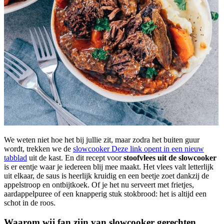
We weten niet hoe het bij jullie zit, maar zodra het buiten guur
wordt, trekken we de
slowcooker
Deze link opent in een nieuw
tabblad
uit de kast. En dit recept voor
stoofvlees uit de slowcooker
is er eentje waar je iedereen blij mee maakt. Het vlees valt letterlijk
uit elkaar, de saus is heerlijk kruidig en een beetje zoet dankzij de
appelstroop en ontbijtkoek. Of je het nu serveert met frietjes,
aardappelpuree of een knapperig stuk stokbrood: het is altijd een
schot in de roos.
Waarom wij fan zijn van slowcooker gerechten