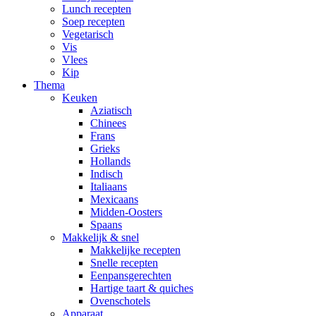
Lunch recepten
Soep recepten
Vegetarisch
Vis
Vlees
Kip
Thema
Keuken
Aziatisch
Chinees
Frans
Grieks
Hollands
Indisch
Italiaans
Mexicaans
Midden-Oosters
Spaans
Makkelijk & snel
Makkelijke recepten
Snelle recepten
Eenpansgerechten
Hartige taart & quiches
Ovenschotels
Apparaat