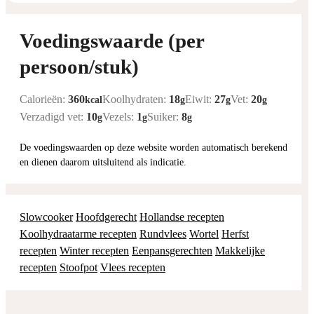
Voedingswaarde (per
persoon/stuk)
Calorieën:
360
Koolhydraten:
18
Eiwit:
27
Vet:
20
kcal
g
g
g
Verzadigd vet:
10
Vezels:
1
Suiker:
8
g
g
g
De voedingswaarden op deze website worden automatisch berekend
en dienen daarom uitsluitend als indicatie.
Slowcooker
Hoofdgerecht
Hollandse recepten
Koolhydraatarme recepten
Rundvlees
Wortel
Herfst
recepten
Winter recepten
Eenpansgerechten
Makkelijke
recepten
Stoofpot
Vlees recepten