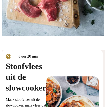
uur
minuten
8
uur
20
min
Stoofvlees
uit de
slowcooker
Maak stoofvlees uit de
slowcooker: mals vlees dat