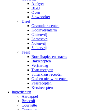
Airfryer
BBQ
Oven
Slowcooker
Dieet
Gezonde recepten
Koolhydraatarm
Glutenvrij
Lactosevrij
Notenvrij
Suikervrij
Feest
Borrelhapjes en snacks
Bakrecepten
Verjaardag
Taart recepten
Sinterklaas recepten
Oud en nieuw recepten
Paasrecepten
Kerstrecepten
Ingrediënten
Aardappel
Broccoli
Courgette
Couscous