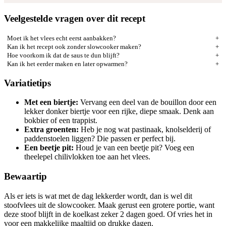
Veelgestelde vragen over dit recept
Moet ik het vlees echt eerst aanbakken?
Kan ik het recept ook zonder slowcooker maken?
Hoe voorkom ik dat de saus te dun blijft?
Kan ik het eerder maken en later opwarmen?
Variatietips
Met een biertje:
Vervang een deel van de bouillon door een
lekker donker biertje voor een rijke, diepe smaak. Denk aan
bokbier of een trappist.
Extra groenten:
Heb je nog wat pastinaak, knolselderij of
paddenstoelen liggen? Die passen er perfect bij.
Een beetje pit:
Houd je van een beetje pit? Voeg een
theelepel chilivlokken toe aan het vlees.
Bewaartip
Als er iets is wat met de dag lekkerder wordt, dan is wel dit
stoofvlees uit de slowcooker. Maak gerust een grotere portie, want
deze stoof blijft in de koelkast zeker 2 dagen goed. Of vries het in
voor een makkelijke maaltijd op drukke dagen.