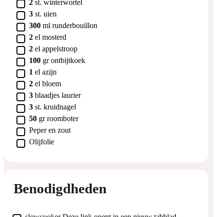
▢
2
st.
winterwortel
▢
3
st.
uien
▢
300
ml
runderbouillon
▢
2
el
mosterd
▢
2
el
appelstroop
▢
100
gr
ontbijtkoek
▢
1
el
azijn
▢
2
el
bloem
▢
3
blaadjes
laurier
▢
3
st.
kruidnagel
▢
50
gr
roomboter
▢
Peper en zout
▢
Olijfolie
Benodigdheden
▢
slowcooker
Deze link opent in een nieuw tabblad