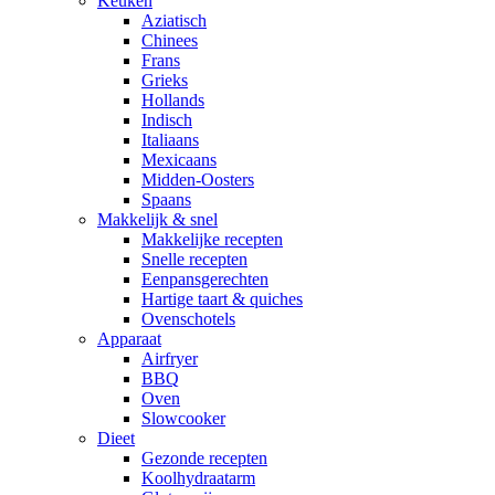
Keuken
Aziatisch
Chinees
Frans
Grieks
Hollands
Indisch
Italiaans
Mexicaans
Midden-Oosters
Spaans
Makkelijk & snel
Makkelijke recepten
Snelle recepten
Eenpansgerechten
Hartige taart & quiches
Ovenschotels
Apparaat
Airfryer
BBQ
Oven
Slowcooker
Dieet
Gezonde recepten
Koolhydraatarm