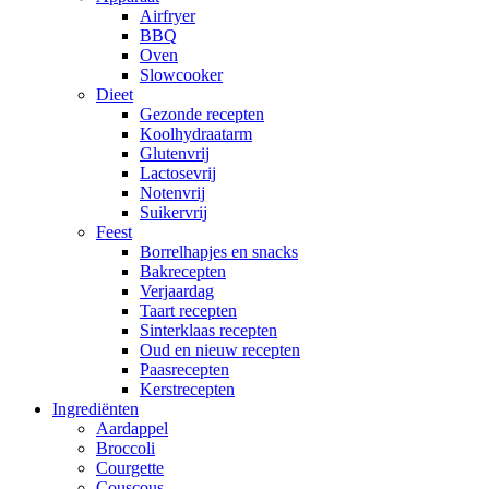
Airfryer
BBQ
Oven
Slowcooker
Dieet
Gezonde recepten
Koolhydraatarm
Glutenvrij
Lactosevrij
Notenvrij
Suikervrij
Feest
Borrelhapjes en snacks
Bakrecepten
Verjaardag
Taart recepten
Sinterklaas recepten
Oud en nieuw recepten
Paasrecepten
Kerstrecepten
Ingrediënten
Aardappel
Broccoli
Courgette
Couscous