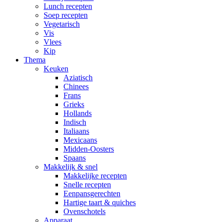
Lunch recepten
Soep recepten
Vegetarisch
Vis
Vlees
Kip
Thema
Keuken
Aziatisch
Chinees
Frans
Grieks
Hollands
Indisch
Italiaans
Mexicaans
Midden-Oosters
Spaans
Makkelijk & snel
Makkelijke recepten
Snelle recepten
Eenpansgerechten
Hartige taart & quiches
Ovenschotels
Apparaat