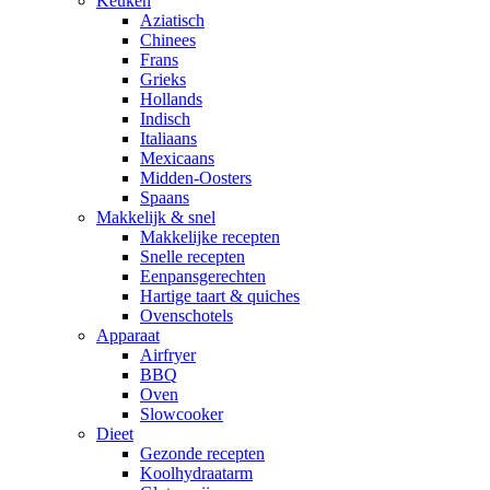
Keuken
Aziatisch
Chinees
Frans
Grieks
Hollands
Indisch
Italiaans
Mexicaans
Midden-Oosters
Spaans
Makkelijk & snel
Makkelijke recepten
Snelle recepten
Eenpansgerechten
Hartige taart & quiches
Ovenschotels
Apparaat
Airfryer
BBQ
Oven
Slowcooker
Dieet
Gezonde recepten
Koolhydraatarm