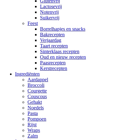
Glutenvrij
Lactosevrij
Notenvrij
Suikervrij
Feest
Borrelhapjes en snacks
Bakrecepten
Verjaardag
Taart recepten
Sinterklaas recepten
Oud en nieuw recepten
Paasrecepten
Kerstrecepten
Ingrediënten
Aardappel
Broccoli
Courgette
Couscous
Gehakt
Noedels
Pasta
Pompoen
Rijst
Wraps
Zalm