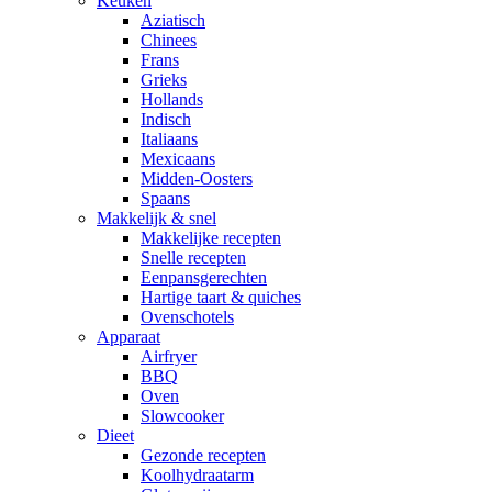
Keuken
Aziatisch
Chinees
Frans
Grieks
Hollands
Indisch
Italiaans
Mexicaans
Midden-Oosters
Spaans
Makkelijk & snel
Makkelijke recepten
Snelle recepten
Eenpansgerechten
Hartige taart & quiches
Ovenschotels
Apparaat
Airfryer
BBQ
Oven
Slowcooker
Dieet
Gezonde recepten
Koolhydraatarm