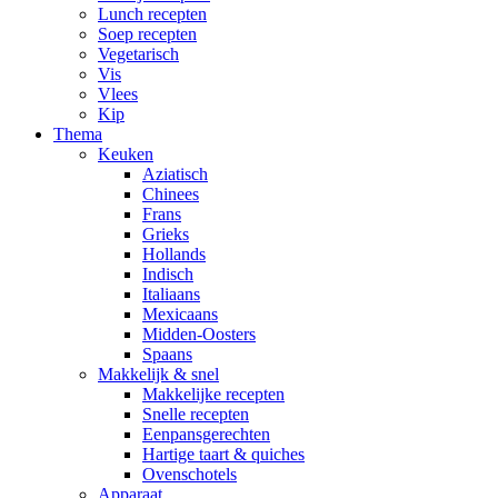
Lunch recepten
Soep recepten
Vegetarisch
Vis
Vlees
Kip
Thema
Keuken
Aziatisch
Chinees
Frans
Grieks
Hollands
Indisch
Italiaans
Mexicaans
Midden-Oosters
Spaans
Makkelijk & snel
Makkelijke recepten
Snelle recepten
Eenpansgerechten
Hartige taart & quiches
Ovenschotels
Apparaat