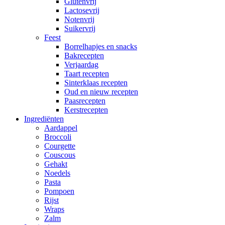
Glutenvrij
Lactosevrij
Notenvrij
Suikervrij
Feest
Borrelhapjes en snacks
Bakrecepten
Verjaardag
Taart recepten
Sinterklaas recepten
Oud en nieuw recepten
Paasrecepten
Kerstrecepten
Ingrediënten
Aardappel
Broccoli
Courgette
Couscous
Gehakt
Noedels
Pasta
Pompoen
Rijst
Wraps
Zalm