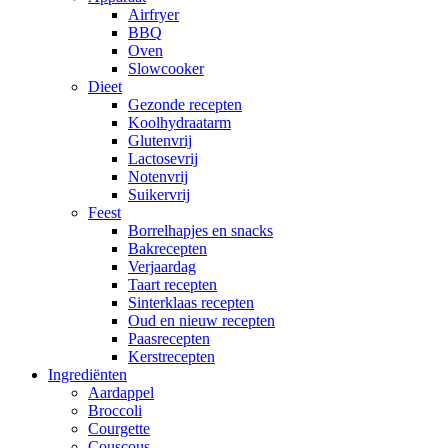
Airfryer
BBQ
Oven
Slowcooker
Dieet
Gezonde recepten
Koolhydraatarm
Glutenvrij
Lactosevrij
Notenvrij
Suikervrij
Feest
Borrelhapjes en snacks
Bakrecepten
Verjaardag
Taart recepten
Sinterklaas recepten
Oud en nieuw recepten
Paasrecepten
Kerstrecepten
Ingrediënten
Aardappel
Broccoli
Courgette
Couscous