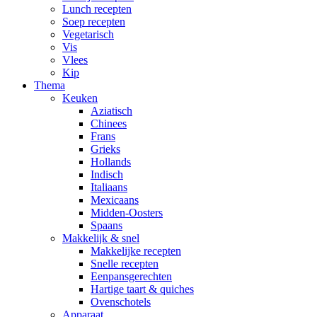
Lunch recepten
Soep recepten
Vegetarisch
Vis
Vlees
Kip
Thema
Keuken
Aziatisch
Chinees
Frans
Grieks
Hollands
Indisch
Italiaans
Mexicaans
Midden-Oosters
Spaans
Makkelijk & snel
Makkelijke recepten
Snelle recepten
Eenpansgerechten
Hartige taart & quiches
Ovenschotels
Apparaat