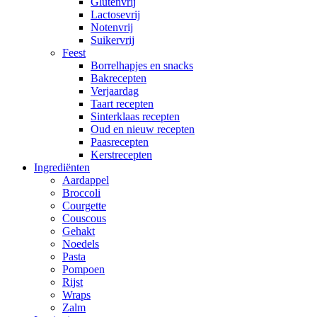
Glutenvrij
Lactosevrij
Notenvrij
Suikervrij
Feest
Borrelhapjes en snacks
Bakrecepten
Verjaardag
Taart recepten
Sinterklaas recepten
Oud en nieuw recepten
Paasrecepten
Kerstrecepten
Ingrediënten
Aardappel
Broccoli
Courgette
Couscous
Gehakt
Noedels
Pasta
Pompoen
Rijst
Wraps
Zalm