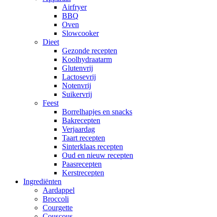
Airfryer
BBQ
Oven
Slowcooker
Dieet
Gezonde recepten
Koolhydraatarm
Glutenvrij
Lactosevrij
Notenvrij
Suikervrij
Feest
Borrelhapjes en snacks
Bakrecepten
Verjaardag
Taart recepten
Sinterklaas recepten
Oud en nieuw recepten
Paasrecepten
Kerstrecepten
Ingrediënten
Aardappel
Broccoli
Courgette
Couscous