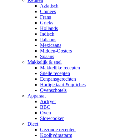
Keuken
Aziatisch
Chinees
Frans
Grieks
Hollands
Indisch
Italiaans
Mexicaans
Midden-Oosters
Spaans
Makkelijk & snel
Makkelijke recepten
Snelle recepten
Eenpansgerechten
Hartige taart & quiches
Ovenschotels
Apparaat
Airfryer
BBQ
Oven
Slowcooker
Dieet
Gezonde recepten
Koolhydraatarm