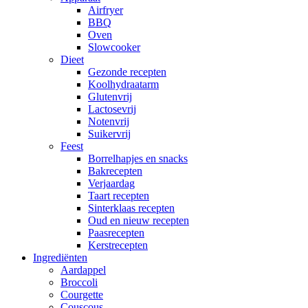
Airfryer
BBQ
Oven
Slowcooker
Dieet
Gezonde recepten
Koolhydraatarm
Glutenvrij
Lactosevrij
Notenvrij
Suikervrij
Feest
Borrelhapjes en snacks
Bakrecepten
Verjaardag
Taart recepten
Sinterklaas recepten
Oud en nieuw recepten
Paasrecepten
Kerstrecepten
Ingrediënten
Aardappel
Broccoli
Courgette
Couscous