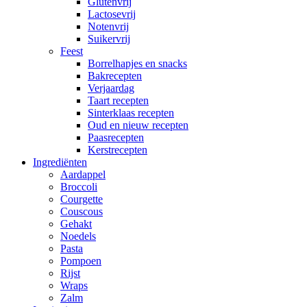
Glutenvrij
Lactosevrij
Notenvrij
Suikervrij
Feest
Borrelhapjes en snacks
Bakrecepten
Verjaardag
Taart recepten
Sinterklaas recepten
Oud en nieuw recepten
Paasrecepten
Kerstrecepten
Ingrediënten
Aardappel
Broccoli
Courgette
Couscous
Gehakt
Noedels
Pasta
Pompoen
Rijst
Wraps
Zalm