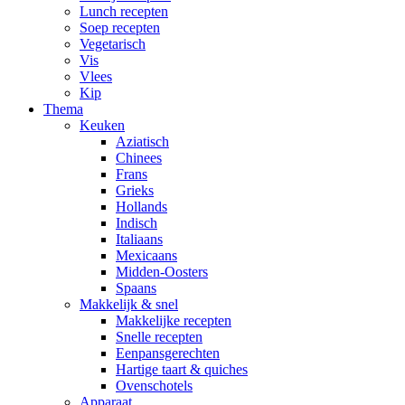
Lunch recepten
Soep recepten
Vegetarisch
Vis
Vlees
Kip
Thema
Keuken
Aziatisch
Chinees
Frans
Grieks
Hollands
Indisch
Italiaans
Mexicaans
Midden-Oosters
Spaans
Makkelijk & snel
Makkelijke recepten
Snelle recepten
Eenpansgerechten
Hartige taart & quiches
Ovenschotels
Apparaat