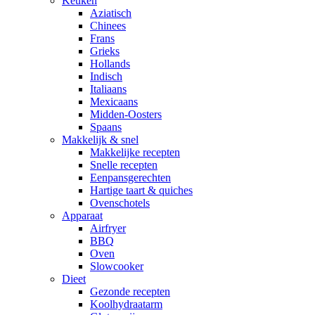
Keuken
Aziatisch
Chinees
Frans
Grieks
Hollands
Indisch
Italiaans
Mexicaans
Midden-Oosters
Spaans
Makkelijk & snel
Makkelijke recepten
Snelle recepten
Eenpansgerechten
Hartige taart & quiches
Ovenschotels
Apparaat
Airfryer
BBQ
Oven
Slowcooker
Dieet
Gezonde recepten
Koolhydraatarm