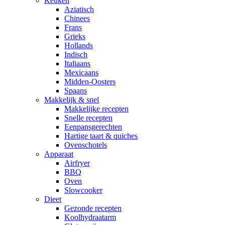
Keuken
Aziatisch
Chinees
Frans
Grieks
Hollands
Indisch
Italiaans
Mexicaans
Midden-Oosters
Spaans
Makkelijk & snel
Makkelijke recepten
Snelle recepten
Eenpansgerechten
Hartige taart & quiches
Ovenschotels
Apparaat
Airfryer
BBQ
Oven
Slowcooker
Dieet
Gezonde recepten
Koolhydraatarm