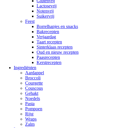
Glutenvrij
Lactosevrij
Notenvrij
Suikervrij
Feest
Borrelhapjes en snacks
Bakrecepten
Verjaardag
Taart recepten
Sinterklaas recepten
Oud en nieuw recepten
Paasrecepten
Kerstrecepten
Ingrediënten
Aardappel
Broccoli
Courgette
Couscous
Gehakt
Noedels
Pasta
Pompoen
Rijst
Wraps
Zalm