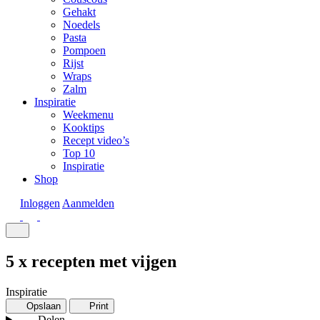
Gehakt
Noedels
Pasta
Pompoen
Rijst
Wraps
Zalm
Inspiratie
Weekmenu
Kooktips
Recept video’s
Top 10
Inspiratie
Shop
Inloggen
Aanmelden
5 x recepten met vijgen
Inspiratie
Opslaan
Print
Delen