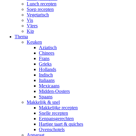
Lunch recepten
Soep recepten
Vegetarisch
Vis
Vlees
Kip
Thema
Keuken
Aziatisch
Chinees
Frans
Grieks
Hollands
Indisch
Italiaans
Mexicaans
Midden-Oosters
Spaans
Makkelijk & snel
Makkelijke recepten
Snelle recepten
Eenpansgerechten
Hartige taart & quiches
Ovenschotels
Apparaat