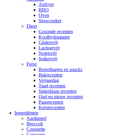
Airfryer
BBQ
Oven
Slowcooker
Dieet
Gezonde recepten
Koolhydraatarm
Glutenvrij
Lactosevrij
Notenvrij
Suikervrij
Feest
Borrelhapjes en snacks
Bakrecepten
Verjaardag
Taart recepten
Sinterklaas recepten
Oud en nieuw recepten
Paasrecepten
Kerstrecepten
Ingrediënten
Aardappel
Broccoli
Courgette
Couscous