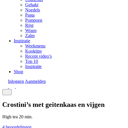
Gehakt
Noedels
Pasta
Pompoen
Rijst
Wraps
Zalm
Inspiratie
Weekmenu
Kooktips
Recept video’s
Top 10
Inspiratie
Shop
Inloggen
Aanmelden
Crostini’s met geitenkaas en vijgen
High tea
20 min.
4 beoordelingen