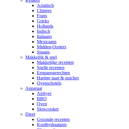
Keuken
Aziatisch
Chinees
Frans
Grieks
Hollands
Indisch
Italiaans
Mexicaans
Midden-Oosters
Spaans
Makkelijk & snel
Makkelijke recepten
Snelle recepten
Eenpansgerechten
Hartige taart & quiches
Ovenschotels
Apparaat
Airfryer
BBQ
Oven
Slowcooker
Dieet
Gezonde recepten
Koolhydraatarm