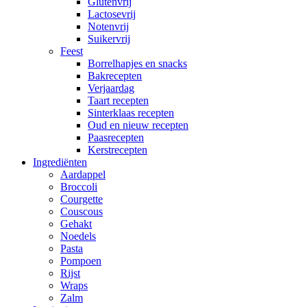
Glutenvrij
Lactosevrij
Notenvrij
Suikervrij
Feest
Borrelhapjes en snacks
Bakrecepten
Verjaardag
Taart recepten
Sinterklaas recepten
Oud en nieuw recepten
Paasrecepten
Kerstrecepten
Ingrediënten
Aardappel
Broccoli
Courgette
Couscous
Gehakt
Noedels
Pasta
Pompoen
Rijst
Wraps
Zalm