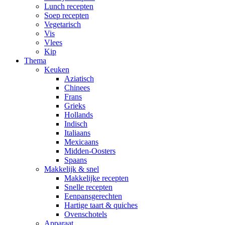
Lunch recepten
Soep recepten
Vegetarisch
Vis
Vlees
Kip
Thema
Keuken
Aziatisch
Chinees
Frans
Grieks
Hollands
Indisch
Italiaans
Mexicaans
Midden-Oosters
Spaans
Makkelijk & snel
Makkelijke recepten
Snelle recepten
Eenpansgerechten
Hartige taart & quiches
Ovenschotels
Apparaat