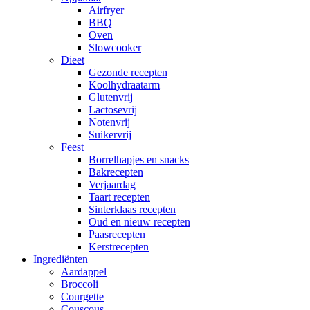
Airfryer
BBQ
Oven
Slowcooker
Dieet
Gezonde recepten
Koolhydraatarm
Glutenvrij
Lactosevrij
Notenvrij
Suikervrij
Feest
Borrelhapjes en snacks
Bakrecepten
Verjaardag
Taart recepten
Sinterklaas recepten
Oud en nieuw recepten
Paasrecepten
Kerstrecepten
Ingrediënten
Aardappel
Broccoli
Courgette
Couscous