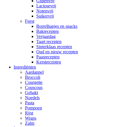
Glutenvrij
Lactosevrij
Notenvrij
Suikervrij
Feest
Borrelhapjes en snacks
Bakrecepten
Verjaardag
Taart recepten
Sinterklaas recepten
Oud en nieuw recepten
Paasrecepten
Kerstrecepten
Ingrediënten
Aardappel
Broccoli
Courgette
Couscous
Gehakt
Noedels
Pasta
Pompoen
Rijst
Wraps
Zalm