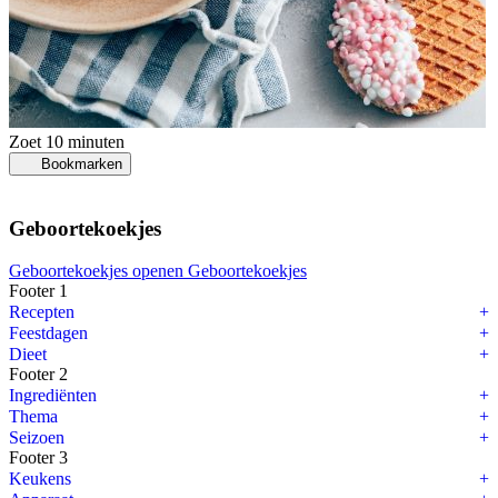
Zoet
10 minuten
Bookmarken
Geboortekoekjes
Geboortekoekjes openen
Geboortekoekjes
Footer 1
Recepten
Feestdagen
Dieet
Footer 2
Ingrediënten
Thema
Seizoen
Footer 3
Keukens