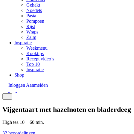
Gehakt
Noedels
Pasta
Pompoen
Rijst
Wraps
Zalm
Inspiratie
Weekmenu
Kooktips
Recept video’s
Top 10
Inspiratie
Shop
Inloggen
Aanmelden
Vijgentaart met hazelnoten en bladerdeeg
High tea
10 + 60 min.
32 beoordelingen