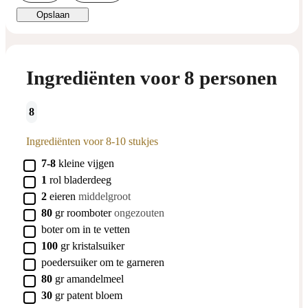
Opslaan
Ingrediënten voor 8 personen
8
Ingrediënten voor 8-10 stukjes
▢
7-8
kleine
vijgen
▢
1
rol
bladerdeeg
▢
2
eieren
middelgroot
▢
80
gr
roomboter
ongezouten
▢
boter om in te vetten
▢
100
gr
kristalsuiker
▢
poedersuiker om te garneren
▢
80
gr
amandelmeel
▢
30
gr
patent bloem