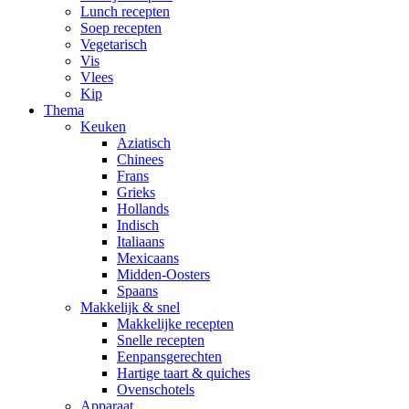
Lunch recepten
Soep recepten
Vegetarisch
Vis
Vlees
Kip
Thema
Keuken
Aziatisch
Chinees
Frans
Grieks
Hollands
Indisch
Italiaans
Mexicaans
Midden-Oosters
Spaans
Makkelijk & snel
Makkelijke recepten
Snelle recepten
Eenpansgerechten
Hartige taart & quiches
Ovenschotels
Apparaat