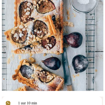
uur
minuten
1
uur
10
min