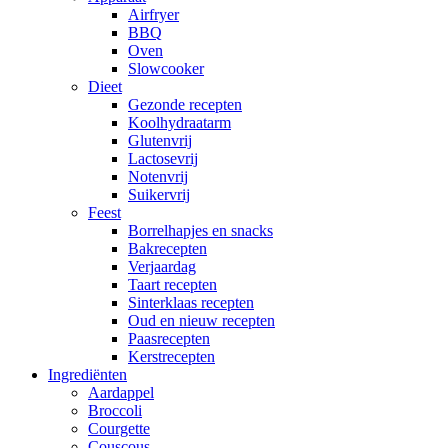
Airfryer
BBQ
Oven
Slowcooker
Dieet
Gezonde recepten
Koolhydraatarm
Glutenvrij
Lactosevrij
Notenvrij
Suikervrij
Feest
Borrelhapjes en snacks
Bakrecepten
Verjaardag
Taart recepten
Sinterklaas recepten
Oud en nieuw recepten
Paasrecepten
Kerstrecepten
Ingrediënten
Aardappel
Broccoli
Courgette
Couscous