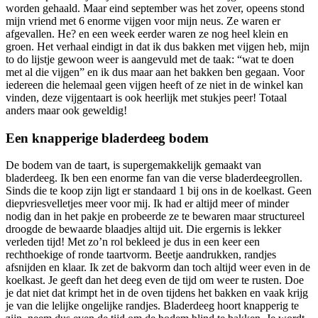
worden gehaald. Maar eind september was het zover, opeens stond
mijn vriend met 6 enorme vijgen voor mijn neus. Ze waren er
afgevallen. He? en een week eerder waren ze nog heel klein en
groen. Het verhaal eindigt in dat ik dus bakken met vijgen heb, mijn
to do lijstje gewoon weer is aangevuld met de taak: “wat te doen
met al die vijgen” en ik dus maar aan het bakken ben gegaan. Voor
iedereen die helemaal geen vijgen heeft of ze niet in de winkel kan
vinden, deze vijgentaart is ook heerlijk met stukjes peer! Totaal
anders maar ook geweldig!
Een knapperige bladerdeeg bodem
De bodem van de taart, is supergemakkelijk gemaakt van
bladerdeeg. Ik ben een enorme fan van die verse bladerdeegrollen.
Sinds die te koop zijn ligt er standaard 1 bij ons in de koelkast. Geen
diepvriesvelletjes meer voor mij. Ik had er altijd meer of minder
nodig dan in het pakje en probeerde ze te bewaren maar structureel
droogde de bewaarde blaadjes altijd uit. Die ergernis is lekker
verleden tijd! Met zo’n rol bekleed je dus in een keer een
rechthoekige of ronde taartvorm. Beetje aandrukken, randjes
afsnijden en klaar. Ik zet de bakvorm dan toch altijd weer even in de
koelkast. Je geeft dan het deeg even de tijd om weer te rusten. Doe
je dat niet dat krimpt het in de oven tijdens het bakken en vaak krijg
je van die lelijke ongelijke randjes. Bladerdeeg hoort knapperig te