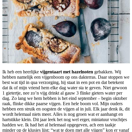
Ik heb een heerlijke
vijgentaart met hazelnoten
gebakken. Wij
hebben namelijk een vijgenboom op ons dakterras. Daar stoppen we
best wat tijd in qua verzorging, hij staat in een pot en dat betekent
dat ik of mijn vriend hem elke dag water sta te geven. Niet gewoon
1 gietertje, nee zo’n vijg drinkt al gauw 3 flinke gieters water per
dag. Zo lang we hem hebben is het eind september – begin oktober
raak, flinke dikke paarse vijgen. Een hele boom vol. Mijn ouders
hebben een struik en oogsten de vijgen al in juli. Elk jaar denk ik, dit
wordt helemaal niets meer. Alles is nog groen wat er aanhangt en
hartstikke klein. Dit jaar leek het nog wel erger, miniatuur vruchtjes
hadden we. Ik had het al helemaal opgegeven, ach een taakje
minder op de klusjes lijst: “wat te doen met alle vijgen” kon er vanaf