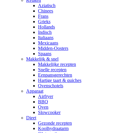
Keuken
Aziatisch
Chinees
Frans
Grieks
Hollands
Indisch
Italiaans
Mexicaans
Midden-Oosters
Spaans
Makkelijk & snel
Makkelijke recepten
Snelle recepten
Eenpansgerechten
Hartige taart & quiches
Ovenschotels
Apparaat
Airfryer
BBQ
Oven
Slowcooker
Dieet
Gezonde recepten
Koolhydraatarm