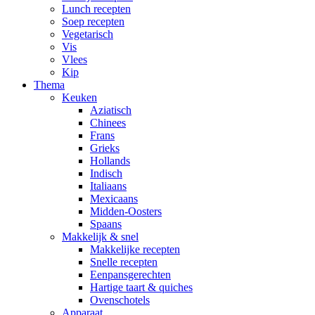
Lunch recepten
Soep recepten
Vegetarisch
Vis
Vlees
Kip
Thema
Keuken
Aziatisch
Chinees
Frans
Grieks
Hollands
Indisch
Italiaans
Mexicaans
Midden-Oosters
Spaans
Makkelijk & snel
Makkelijke recepten
Snelle recepten
Eenpansgerechten
Hartige taart & quiches
Ovenschotels
Apparaat