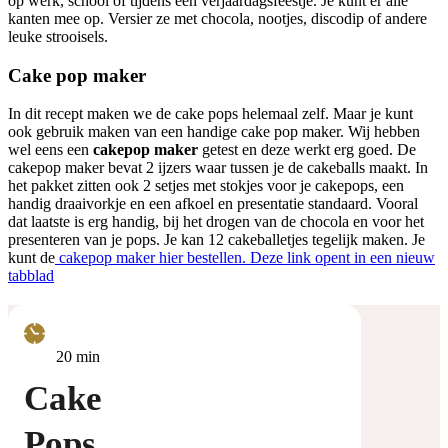
op werk, school of tijdens een verjaardagsfeestje. Je kunt er alle
kanten mee op. Versier ze met chocola, nootjes, discodip of andere
leuke strooisels.
Cake pop maker
In dit recept maken we de cake pops helemaal zelf. Maar je kunt
ook gebruik maken van een handige cake pop maker. Wij hebben
wel eens een
cakepop maker
getest en deze werkt erg goed. De
cakepop maker bevat 2 ijzers waar tussen je de cakeballs maakt. In
het pakket zitten ook 2 setjes met stokjes voor je cakepops, een
handig draaivorkje en een afkoel en presentatie standaard. Vooral
dat laatste is erg handig, bij het drogen van de chocola en voor het
presenteren van je pops. Je kan 12 cakeballetjes tegelijk maken. Je
kunt de
cakepop maker hier bestellen.
Deze link opent in een nieuw
tabblad
minuten
20
min
Cake
Pops