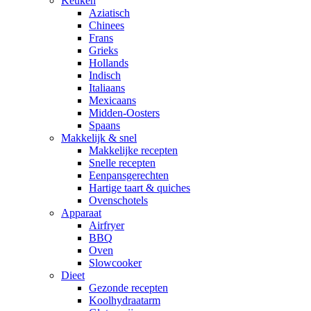
Keuken
Aziatisch
Chinees
Frans
Grieks
Hollands
Indisch
Italiaans
Mexicaans
Midden-Oosters
Spaans
Makkelijk & snel
Makkelijke recepten
Snelle recepten
Eenpansgerechten
Hartige taart & quiches
Ovenschotels
Apparaat
Airfryer
BBQ
Oven
Slowcooker
Dieet
Gezonde recepten
Koolhydraatarm