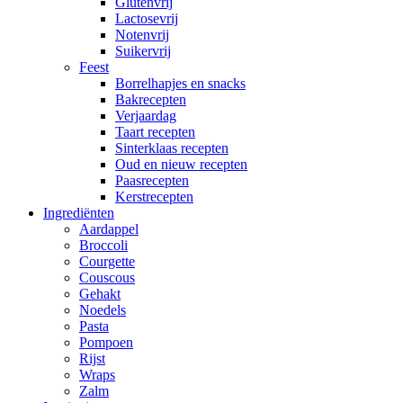
Glutenvrij
Lactosevrij
Notenvrij
Suikervrij
Feest
Borrelhapjes en snacks
Bakrecepten
Verjaardag
Taart recepten
Sinterklaas recepten
Oud en nieuw recepten
Paasrecepten
Kerstrecepten
Ingrediënten
Aardappel
Broccoli
Courgette
Couscous
Gehakt
Noedels
Pasta
Pompoen
Rijst
Wraps
Zalm