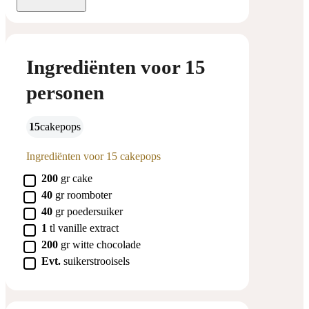
Ingrediënten voor 15
personen
15
cakepops
Ingrediënten voor 15 cakepops
▢
200
gr
cake
▢
40
gr
roomboter
▢
40
gr
poedersuiker
▢
1
tl
vanille extract
▢
200
gr
witte chocolade
▢
Evt.
suikerstrooisels