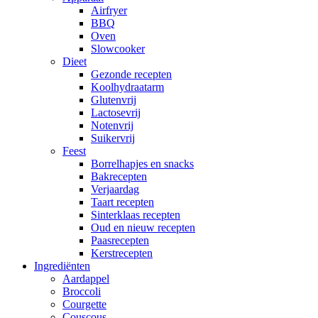
Airfryer
BBQ
Oven
Slowcooker
Dieet
Gezonde recepten
Koolhydraatarm
Glutenvrij
Lactosevrij
Notenvrij
Suikervrij
Feest
Borrelhapjes en snacks
Bakrecepten
Verjaardag
Taart recepten
Sinterklaas recepten
Oud en nieuw recepten
Paasrecepten
Kerstrecepten
Ingrediënten
Aardappel
Broccoli
Courgette
Couscous