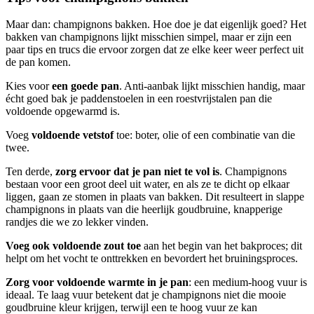
Maar dan: champignons bakken. Hoe doe je dat eigenlijk goed? Het
bakken van champignons lijkt misschien simpel, maar er zijn een
paar tips en trucs die ervoor zorgen dat ze elke keer weer perfect uit
de pan komen.
Kies voor
een goede pan
. Anti-aanbak lijkt misschien handig, maar
écht goed bak je paddenstoelen in een roestvrijstalen pan die
voldoende opgewarmd is.
Voeg
voldoende vetstof
toe: boter, olie of een combinatie van die
twee.
Ten derde,
zorg ervoor dat je pan niet te vol is
. Champignons
bestaan voor een groot deel uit water, en als ze te dicht op elkaar
liggen, gaan ze stomen in plaats van bakken. Dit resulteert in slappe
champignons in plaats van die heerlijk goudbruine, knapperige
randjes die we zo lekker vinden.
Voeg ook voldoende zout toe
aan het begin van het bakproces; dit
helpt om het vocht te onttrekken en bevordert het bruiningsproces.
Zorg voor voldoende warmte in je pan
: een medium-hoog vuur is
ideaal. Te laag vuur betekent dat je champignons niet die mooie
goudbruine kleur krijgen, terwijl een te hoog vuur ze kan