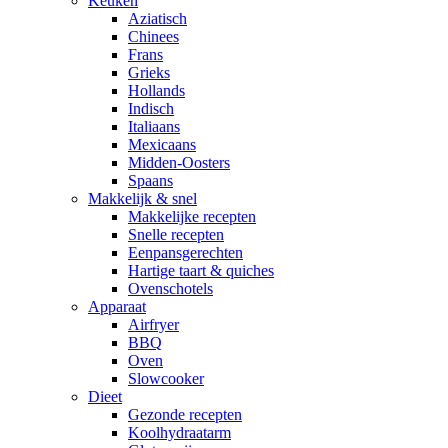
Keuken
Aziatisch
Chinees
Frans
Grieks
Hollands
Indisch
Italiaans
Mexicaans
Midden-Oosters
Spaans
Makkelijk & snel
Makkelijke recepten
Snelle recepten
Eenpansgerechten
Hartige taart & quiches
Ovenschotels
Apparaat
Airfryer
BBQ
Oven
Slowcooker
Dieet
Gezonde recepten
Koolhydraatarm