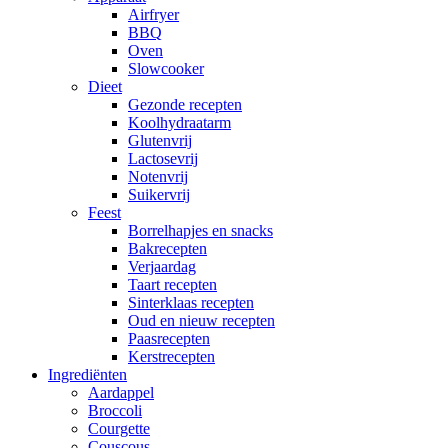
Airfryer
BBQ
Oven
Slowcooker
Dieet
Gezonde recepten
Koolhydraatarm
Glutenvrij
Lactosevrij
Notenvrij
Suikervrij
Feest
Borrelhapjes en snacks
Bakrecepten
Verjaardag
Taart recepten
Sinterklaas recepten
Oud en nieuw recepten
Paasrecepten
Kerstrecepten
Ingrediënten
Aardappel
Broccoli
Courgette
Couscous