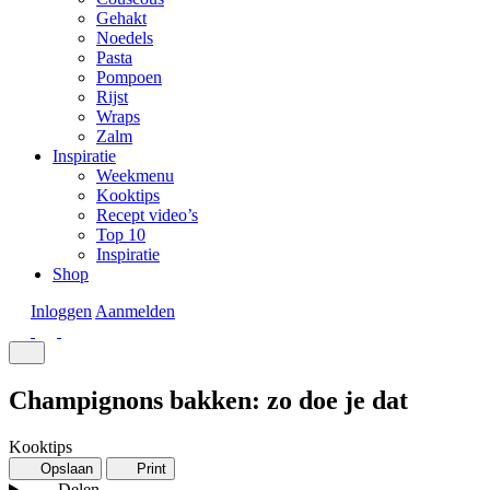
Gehakt
Noedels
Pasta
Pompoen
Rijst
Wraps
Zalm
Inspiratie
Weekmenu
Kooktips
Recept video’s
Top 10
Inspiratie
Shop
Inloggen
Aanmelden
Champignons bakken: zo doe je dat
Kooktips
Opslaan
Print
Delen