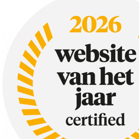
Champignons zijn een fantastische manier om diepte en complexiteit a
gnocchi in paddenstoelenroomsaus
bruschetta met champignons
Romige champignonsoep
Risotto met champignons
Tiroler Gröstl
Pasta met champignons
Alle champignon recepten