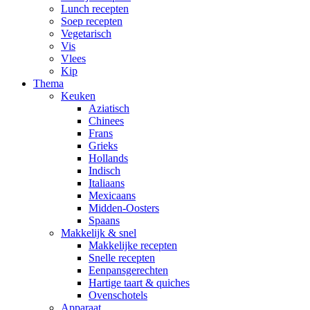
Lunch recepten
Soep recepten
Vegetarisch
Vis
Vlees
Kip
Thema
Keuken
Aziatisch
Chinees
Frans
Grieks
Hollands
Indisch
Italiaans
Mexicaans
Midden-Oosters
Spaans
Makkelijk & snel
Makkelijke recepten
Snelle recepten
Eenpansgerechten
Hartige taart & quiches
Ovenschotels
Apparaat