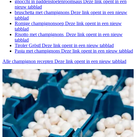
gnocchi in paddenstoelenroomsaus
Deze link opent in een
nieuw tabblad
bruschetta met champignons
Deze link opent in een nieuw
tabblad
Romige champignonsoep
Deze link opent in een nieuw
tabblad
Risotto met champignons
Deze link opent in een nieuw
tabblad
Tiroler Gröstl
Deze link opent in een nieuw tabblad
Pasta met champignons
Deze link opent in een nieuw tabblad
Alle champignon recepten
Deze link opent in een nieuw tabblad