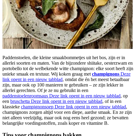
Paddenstoelen, die kleine smaakbommetjes uit het bos, zijn er in
allerlei soorten en maten. Van de bijzondere shiitake, oesterzwam en
portobello tot de welbekende witte champignon: elke soort heeft zijn
unieke smaak en textuur. Wij koken graag met
champignons
Deze
link opent in een nieuw tabblad
, omdat die én het meest betaalbaar
zijn, maar ook op 100 manieren te gebruiken – ze zijn lekker in
allerlei gerechten. Of je ze nu gebruikt in een
paddenstoelenroomsaus
Deze link opent in een nieuw tabblad
, op
een
bruschetta
Deze link opent in een nieuw tabblad
, of in een
klassieke
champignonsoep
Deze link opent in een nieuw tabblad
,
champignons zorgen altijd voor een diepe, aardse smaak. En ze zijn
niet alleen veelzijdig, maar ook nog eens heel gezond; ze bevatten
belangrijke voedingsstoffen, zoals koper en vitamine B.
Tips voor champignons bakken