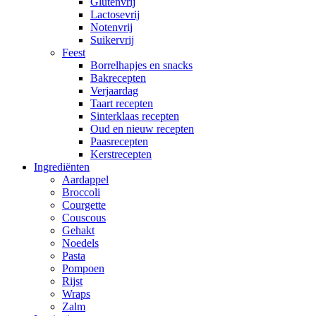
Glutenvrij
Lactosevrij
Notenvrij
Suikervrij
Feest
Borrelhapjes en snacks
Bakrecepten
Verjaardag
Taart recepten
Sinterklaas recepten
Oud en nieuw recepten
Paasrecepten
Kerstrecepten
Ingrediënten
Aardappel
Broccoli
Courgette
Couscous
Gehakt
Noedels
Pasta
Pompoen
Rijst
Wraps
Zalm