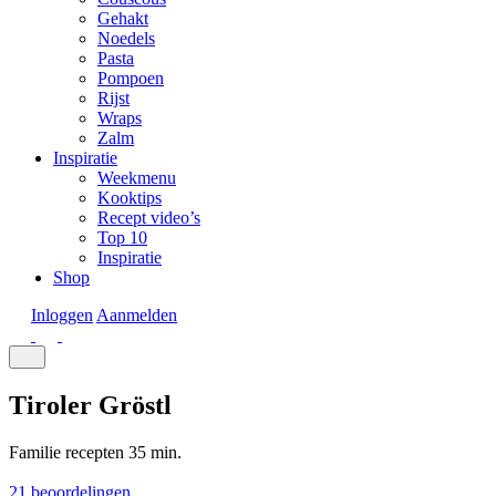
Gehakt
Noedels
Pasta
Pompoen
Rijst
Wraps
Zalm
Inspiratie
Weekmenu
Kooktips
Recept video’s
Top 10
Inspiratie
Shop
Inloggen
Aanmelden
Tiroler Gröstl
Familie recepten
35 min.
21 beoordelingen