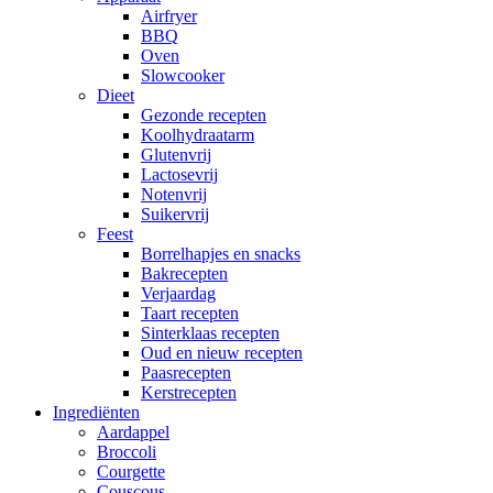
Airfryer
BBQ
Oven
Slowcooker
Dieet
Gezonde recepten
Koolhydraatarm
Glutenvrij
Lactosevrij
Notenvrij
Suikervrij
Feest
Borrelhapjes en snacks
Bakrecepten
Verjaardag
Taart recepten
Sinterklaas recepten
Oud en nieuw recepten
Paasrecepten
Kerstrecepten
Ingrediënten
Aardappel
Broccoli
Courgette
Couscous