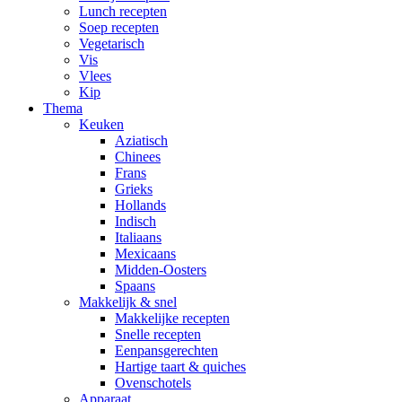
Lunch recepten
Soep recepten
Vegetarisch
Vis
Vlees
Kip
Thema
Keuken
Aziatisch
Chinees
Frans
Grieks
Hollands
Indisch
Italiaans
Mexicaans
Midden-Oosters
Spaans
Makkelijk & snel
Makkelijke recepten
Snelle recepten
Eenpansgerechten
Hartige taart & quiches
Ovenschotels
Apparaat