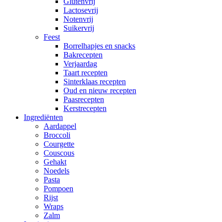
Glutenvrij
Lactosevrij
Notenvrij
Suikervrij
Feest
Borrelhapjes en snacks
Bakrecepten
Verjaardag
Taart recepten
Sinterklaas recepten
Oud en nieuw recepten
Paasrecepten
Kerstrecepten
Ingrediënten
Aardappel
Broccoli
Courgette
Couscous
Gehakt
Noedels
Pasta
Pompoen
Rijst
Wraps
Zalm