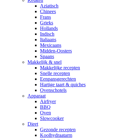
Keuken
Aziatisch
Chinees
Frans
Grieks
Hollands
Indisch
Italiaans
Mexicaans
Midden-Oosters
Spaans
Makkelijk & snel
Makkelijke recepten
Snelle recepten
Eenpansgerechten
Hartige taart & quiches
Ovenschotels
Apparaat
Airfryer
BBQ
Oven
Slowcooker
Dieet
Gezonde recepten
Koolhydraatarm