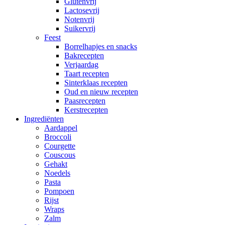
Glutenvrij
Lactosevrij
Notenvrij
Suikervrij
Feest
Borrelhapjes en snacks
Bakrecepten
Verjaardag
Taart recepten
Sinterklaas recepten
Oud en nieuw recepten
Paasrecepten
Kerstrecepten
Ingrediënten
Aardappel
Broccoli
Courgette
Couscous
Gehakt
Noedels
Pasta
Pompoen
Rijst
Wraps
Zalm