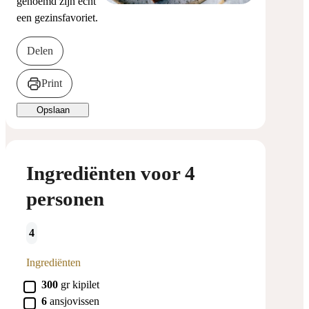
genoemd zijn echt
een gezinsfavoriet.
Delen
Print
Opslaan
Ingrediënten voor 4
personen
4
Ingrediënten
▢
300
gr
kipilet
▢
6
ansjovissen