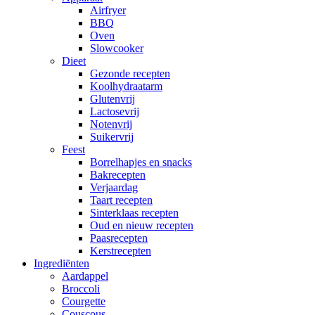
Airfryer
BBQ
Oven
Slowcooker
Dieet
Gezonde recepten
Koolhydraatarm
Glutenvrij
Lactosevrij
Notenvrij
Suikervrij
Feest
Borrelhapjes en snacks
Bakrecepten
Verjaardag
Taart recepten
Sinterklaas recepten
Oud en nieuw recepten
Paasrecepten
Kerstrecepten
Ingrediënten
Aardappel
Broccoli
Courgette
Couscous