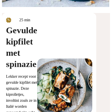
minuten
25
min
Gevulde
kipfilet
met
spinazie
Lekker recept voor
gevulde kipfilet met
spinazie. Deze
kiprolletjes,
involtini zoals ze in
Italië worden