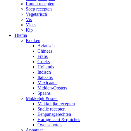
Lunch recepten
Soep recepten
Vegetarisch
Vis
Vlees
Kip
Thema
Keuken
Aziatisch
Chinees
Frans
Grieks
Hollands
Indisch
Italiaans
Mexicaans
Midden-Oosters
Spaans
Makkelijk & snel
Makkelijke recepten
Snelle recepten
Eenpansgerechten
Hartige taart & quiches
Ovenschotels
Apparaat