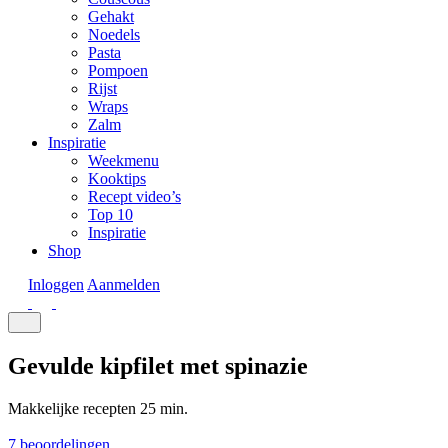
Gehakt
Noedels
Pasta
Pompoen
Rijst
Wraps
Zalm
Inspiratie
Weekmenu
Kooktips
Recept video’s
Top 10
Inspiratie
Shop
Inloggen
Aanmelden
Gevulde kipfilet met spinazie
Makkelijke recepten
25 min.
7 beoordelingen