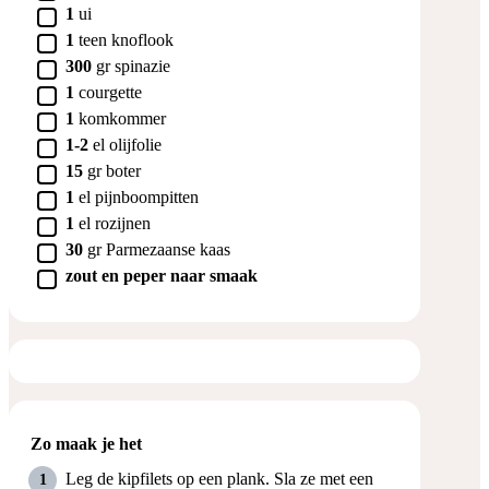
▢
1
ui
▢
1
teen
knoflook
▢
300
gr
spinazie
▢
1
courgette
▢
1
komkommer
▢
1-2
el
olijfolie
▢
15
gr
boter
▢
1
el
pijnboompitten
▢
1
el
rozijnen
▢
30
gr
Parmezaanse kaas
▢
zout en peper naar smaak
Zo maak je het
Leg de kipfilets op een plank. Sla ze met een