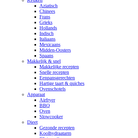
Keuken
Aziatisch
Chinees
Frans
Grieks
Hollands
Indisch
Italiaans
Mexicaans
Midden-Oosters
Spaans
Makkelijk & snel
Makkelijke recepten
Snelle recepten
Eenpansgerechten
Hartige taart & quiches
Ovenschotels
Apparaat
Airfryer
BBQ
Oven
Slowcooker
Dieet
Gezonde recepten
Koolhydraatarm