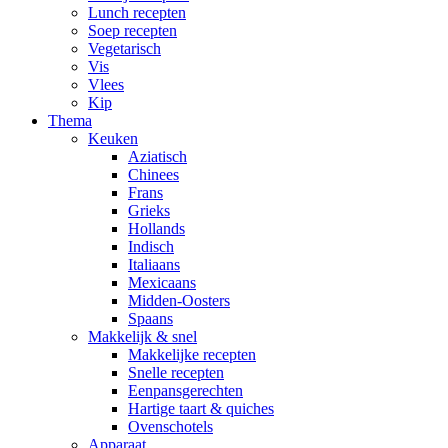
Lunch recepten
Soep recepten
Vegetarisch
Vis
Vlees
Kip
Thema
Keuken
Aziatisch
Chinees
Frans
Grieks
Hollands
Indisch
Italiaans
Mexicaans
Midden-Oosters
Spaans
Makkelijk & snel
Makkelijke recepten
Snelle recepten
Eenpansgerechten
Hartige taart & quiches
Ovenschotels
Apparaat