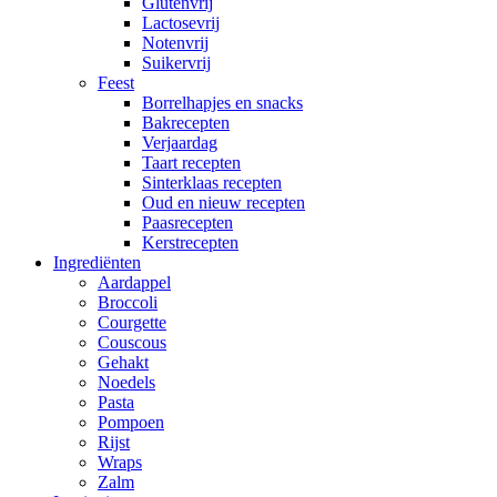
Glutenvrij
Lactosevrij
Notenvrij
Suikervrij
Feest
Borrelhapjes en snacks
Bakrecepten
Verjaardag
Taart recepten
Sinterklaas recepten
Oud en nieuw recepten
Paasrecepten
Kerstrecepten
Ingrediënten
Aardappel
Broccoli
Courgette
Couscous
Gehakt
Noedels
Pasta
Pompoen
Rijst
Wraps
Zalm