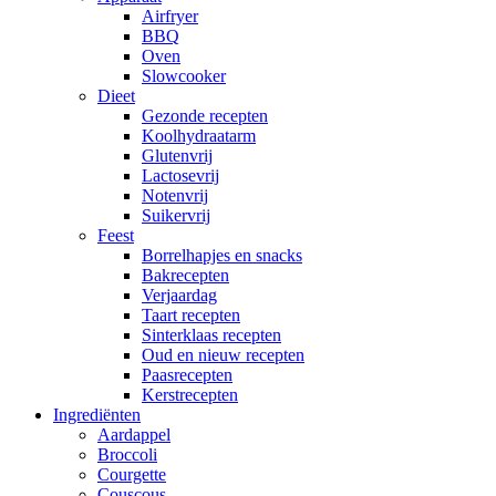
Airfryer
BBQ
Oven
Slowcooker
Dieet
Gezonde recepten
Koolhydraatarm
Glutenvrij
Lactosevrij
Notenvrij
Suikervrij
Feest
Borrelhapjes en snacks
Bakrecepten
Verjaardag
Taart recepten
Sinterklaas recepten
Oud en nieuw recepten
Paasrecepten
Kerstrecepten
Ingrediënten
Aardappel
Broccoli
Courgette
Couscous