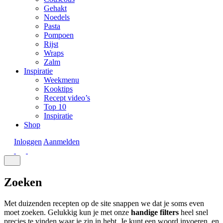
Gehakt
Noedels
Pasta
Pompoen
Rijst
Wraps
Zalm
Inspiratie
Weekmenu
Kooktips
Recept video’s
Top 10
Inspiratie
Shop
Inloggen
Aanmelden
Zoeken
Met duizenden recepten op de site snappen we dat je soms even
moet zoeken. Gelukkig kun je met onze
handige
filters
heel snel
precies te vinden waar je zin in hebt. Je kunt een woord invoeren, en