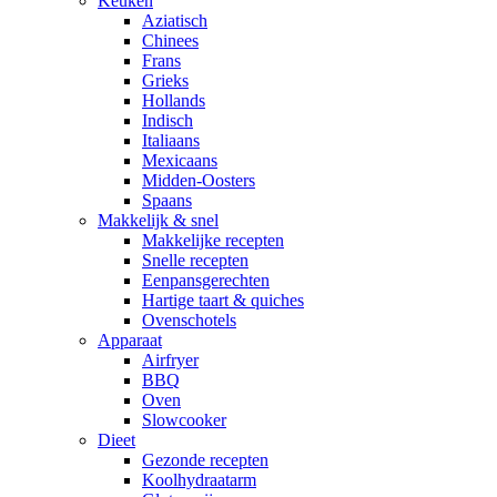
Keuken
Aziatisch
Chinees
Frans
Grieks
Hollands
Indisch
Italiaans
Mexicaans
Midden-Oosters
Spaans
Makkelijk & snel
Makkelijke recepten
Snelle recepten
Eenpansgerechten
Hartige taart & quiches
Ovenschotels
Apparaat
Airfryer
BBQ
Oven
Slowcooker
Dieet
Gezonde recepten
Koolhydraatarm