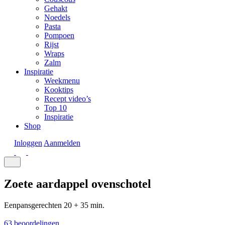
Gehakt
Noedels
Pasta
Pompoen
Rijst
Wraps
Zalm
Inspiratie
Weekmenu
Kooktips
Recept video’s
Top 10
Inspiratie
Shop
Inloggen
Aanmelden
Zoete aardappel ovenschotel
Eenpansgerechten
20 + 35 min.
63 beoordelingen