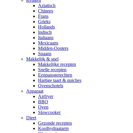
Keuken
Aziatisch
Chinees
Frans
Grieks
Hollands
Indisch
Italiaans
Mexicaans
Midden-Oosters
Spaans
Makkelijk & snel
Makkelijke recepten
Snelle recepten
Eenpansgerechten
Hartige taart & quiches
Ovenschotels
Apparaat
Airfryer
BBQ
Oven
Slowcooker
Dieet
Gezonde recepten
Koolhydraatarm