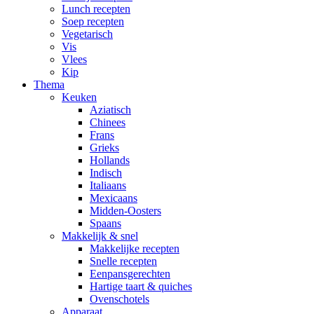
Lunch recepten
Soep recepten
Vegetarisch
Vis
Vlees
Kip
Thema
Keuken
Aziatisch
Chinees
Frans
Grieks
Hollands
Indisch
Italiaans
Mexicaans
Midden-Oosters
Spaans
Makkelijk & snel
Makkelijke recepten
Snelle recepten
Eenpansgerechten
Hartige taart & quiches
Ovenschotels
Apparaat