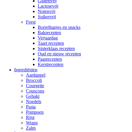
Glutenvrij
Lactosevrij
Notenvrij
Suikervrij
Feest
Borrelhapjes en snacks
Bakrecepten
Verjaardag
Taart recepten
Sinterklaas recepten
Oud en nieuw recepten
Paasrecepten
Kerstrecepten
Ingrediënten
Aardappel
Broccoli
Courgette
Couscous
Gehakt
Noedels
Pasta
Pompoen
Rijst
Wraps
Zalm