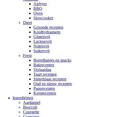
Airfryer
BBQ
Oven
Slowcooker
Dieet
Gezonde recepten
Koolhydraatarm
Glutenvrij
Lactosevrij
Notenvrij
Suikervrij
Feest
Borrelhapjes en snacks
Bakrecepten
Verjaardag
Taart recepten
Sinterklaas recepten
Oud en nieuw recepten
Paasrecepten
Kerstrecepten
Ingrediënten
Aardappel
Broccoli
Courgette
Couscous