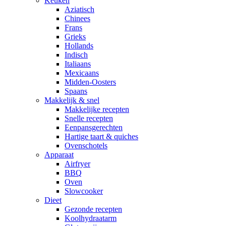
Keuken
Aziatisch
Chinees
Frans
Grieks
Hollands
Indisch
Italiaans
Mexicaans
Midden-Oosters
Spaans
Makkelijk & snel
Makkelijke recepten
Snelle recepten
Eenpansgerechten
Hartige taart & quiches
Ovenschotels
Apparaat
Airfryer
BBQ
Oven
Slowcooker
Dieet
Gezonde recepten
Koolhydraatarm