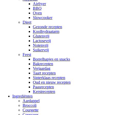
Airfryer
BBQ
Oven
Slowcooker
Dieet
Gezonde recepten
Koolhydraatarm
Glutenvrij
Lactosevrij
Notenvrij
Suikervrij
Feest
Borrelhapjes en snacks
Bakrecepten
Verjaardag
Taart recepten
Sinterklaas recepten
Oud en nieuw recepten
Paasrecepten
Kerstrecepten
Ingrediënten
Aardappel
Broccoli
Courgette
Couscous