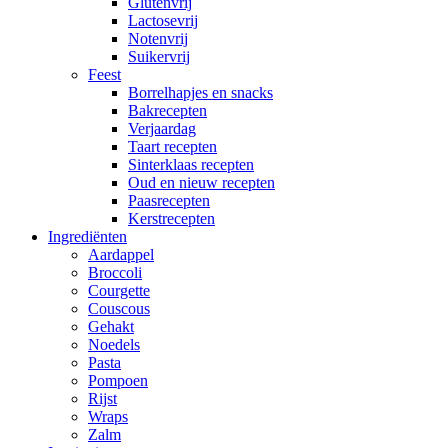
Glutenvrij
Lactosevrij
Notenvrij
Suikervrij
Feest
Borrelhapjes en snacks
Bakrecepten
Verjaardag
Taart recepten
Sinterklaas recepten
Oud en nieuw recepten
Paasrecepten
Kerstrecepten
Ingrediënten
Aardappel
Broccoli
Courgette
Couscous
Gehakt
Noedels
Pasta
Pompoen
Rijst
Wraps
Zalm