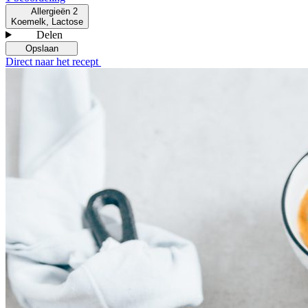
Allergieën
2
Koemelk, Lactose
Delen
Opslaan
Direct naar het recept