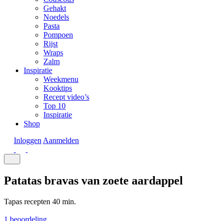
Gehakt
Noedels
Pasta
Pompoen
Rijst
Wraps
Zalm
Inspiratie
Weekmenu
Kooktips
Recept video’s
Top 10
Inspiratie
Shop
Inloggen
Aanmelden
Patatas bravas van zoete aardappel
Tapas recepten
40 min.
1 beoordeling