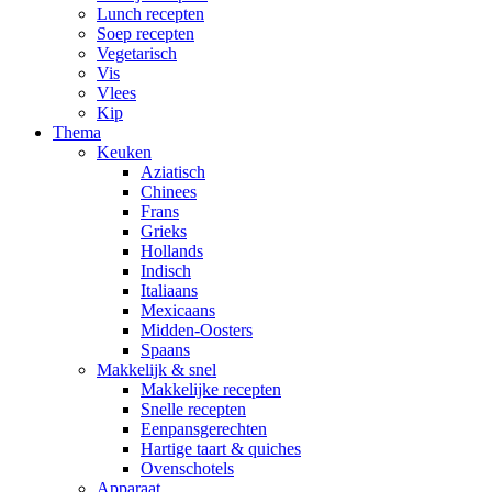
Lunch recepten
Soep recepten
Vegetarisch
Vis
Vlees
Kip
Thema
Keuken
Aziatisch
Chinees
Frans
Grieks
Hollands
Indisch
Italiaans
Mexicaans
Midden-Oosters
Spaans
Makkelijk & snel
Makkelijke recepten
Snelle recepten
Eenpansgerechten
Hartige taart & quiches
Ovenschotels
Apparaat