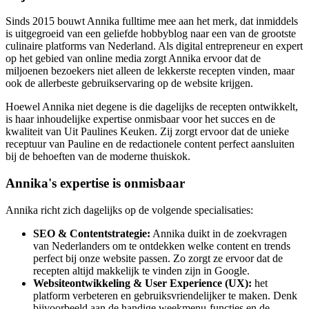
Sinds 2015 bouwt Annika fulltime mee aan het merk, dat inmiddels
is uitgegroeid van een geliefde hobbyblog naar een van de grootste
culinaire platforms van Nederland. Als digital entrepreneur en expert
op het gebied van online media zorgt Annika ervoor dat de
miljoenen bezoekers niet alleen de lekkerste recepten vinden, maar
ook de allerbeste gebruikservaring op de website krijgen.
Hoewel Annika niet degene is die dagelijks de recepten ontwikkelt,
is haar inhoudelijke expertise onmisbaar voor het succes en de
kwaliteit van Uit Paulines Keuken. Zij zorgt ervoor dat de unieke
receptuur van Pauline en de redactionele content perfect aansluiten
bij de behoeften van de moderne thuiskok.
Annika's expertise is onmisbaar
Annika richt zich dagelijks op de volgende specialisaties:
SEO & Contentstrategie:
Annika duikt in de zoekvragen
van Nederlanders om te ontdekken welke content en trends
perfect bij onze website passen. Zo zorgt ze ervoor dat de
recepten altijd makkelijk te vinden zijn in Google.
Websiteontwikkeling & User Experience (UX):
het
platform verbeteren en gebruiksvriendelijker te maken. Denk
bijvoorbeeld aan de handige weekmenu-functies en de