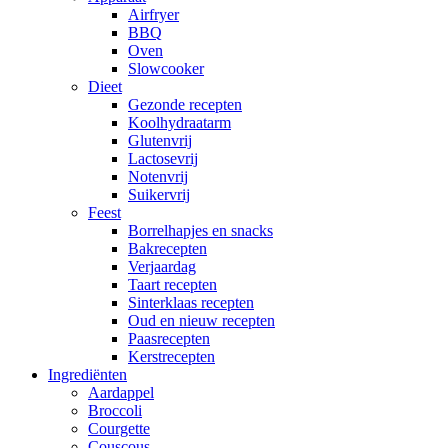
Airfryer
BBQ
Oven
Slowcooker
Dieet
Gezonde recepten
Koolhydraatarm
Glutenvrij
Lactosevrij
Notenvrij
Suikervrij
Feest
Borrelhapjes en snacks
Bakrecepten
Verjaardag
Taart recepten
Sinterklaas recepten
Oud en nieuw recepten
Paasrecepten
Kerstrecepten
Ingrediënten
Aardappel
Broccoli
Courgette
Couscous