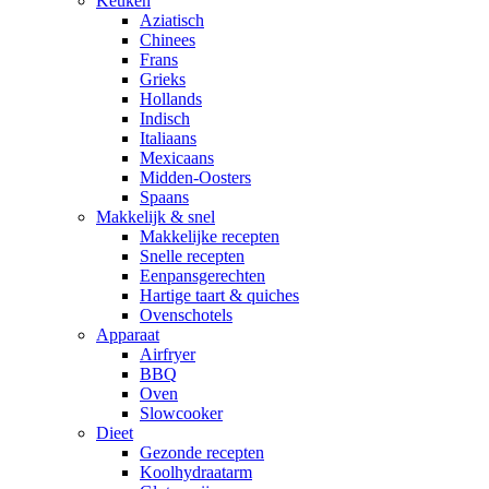
Keuken
Aziatisch
Chinees
Frans
Grieks
Hollands
Indisch
Italiaans
Mexicaans
Midden-Oosters
Spaans
Makkelijk & snel
Makkelijke recepten
Snelle recepten
Eenpansgerechten
Hartige taart & quiches
Ovenschotels
Apparaat
Airfryer
BBQ
Oven
Slowcooker
Dieet
Gezonde recepten
Koolhydraatarm