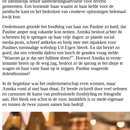
en uiteindelijk senior aanbestedingsadviseur voor diverse
gemeenten. Een boeiende baan waarin ze haar liefde voor de
juridische kant en het bedenken van creatieve oplossingen helemaal
kwijt kon.
Ondertussen groeide het foodblog van haar zus Pauline zo hard, dat
Pauline amper nog vakantie kon nemen. Annika besloot achter de
schermen bij te springen op haar vrije dagen: ze plande social
media-posts, schreef artikelen en hielp mee met inpakken voor
Paulines toenmalige webshop
Uit Eigen Streek
. En dat beviel zo
goed, dat een vriendin tijdens een lunch de gouden vraag stelde:
“Waarom ga je dat niet fulltime doen?”. Hoewel Annika in eerste
instantie beren op de weg zag, besloot ze de sprong in het diepe te
wagen en haar vaste baan op te zeggen. Pauline reageerde
dolenthousiast!
In de beginfase was het ondernemerschap even wennen, maar
Annika vond al snel haar draai. Ze leerde zichzelf door veel oefenen
en cursussen de kunst van professionele foodstyling en fotografie
aan. Het bleek een schot in de roos: inmiddels is ze mede-eigenaar
en runnen de twee zussen samen hun bedrijf.