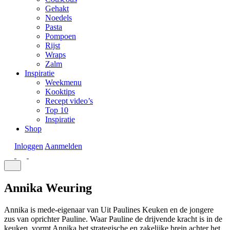
Gehakt
Noedels
Pasta
Pompoen
Rijst
Wraps
Zalm
Inspiratie
Weekmenu
Kooktips
Recept video’s
Top 10
Inspiratie
Shop
Inloggen
Aanmelden
Annika Weuring
Annika is mede-eigenaar van Uit Paulines Keuken en de jongere
zus van oprichter Pauline. Waar Pauline de drijvende kracht is in de
keuken, vormt Annika het strategische en zakelijke brein achter het