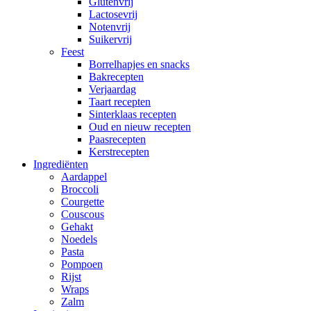
Glutenvrij
Lactosevrij
Notenvrij
Suikervrij
Feest
Borrelhapjes en snacks
Bakrecepten
Verjaardag
Taart recepten
Sinterklaas recepten
Oud en nieuw recepten
Paasrecepten
Kerstrecepten
Ingrediënten
Aardappel
Broccoli
Courgette
Couscous
Gehakt
Noedels
Pasta
Pompoen
Rijst
Wraps
Zalm