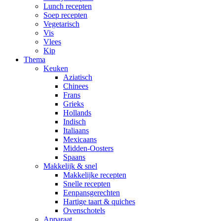
Lunch recepten
Soep recepten
Vegetarisch
Vis
Vlees
Kip
Thema
Keuken
Aziatisch
Chinees
Frans
Grieks
Hollands
Indisch
Italiaans
Mexicaans
Midden-Oosters
Spaans
Makkelijk & snel
Makkelijke recepten
Snelle recepten
Eenpansgerechten
Hartige taart & quiches
Ovenschotels
Apparaat