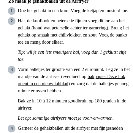
Zo maak je gehaktballen uit de Airfryer
Doe het gehakt in een kom. Voeg de ketjap en mosterd toe.
Hak de knoflook en peterselie fijn en voeg dit toe aan het
gehakt (houd wat peterselie achter ter garnering). Breng het
gehakt op smaak met chilivlokken en zout. Voeg de panko
toe en meng door elkaar.
Tip: wil je een iets smeuïgere bal, voeg dan 1 geklutst eitje
toe.
Vorm balletjes ter grootte van een 2 euromunt. Leg ze in het
mandje van de airfryer (eventueel op
bakpapier
Deze link
opent in een nieuw tabblad
) en zorg dat de balletjes genoeg
ruimte ertussen hebben.
Bak ze in 10 à 12 minuten goudbruin op 180 graden in de
airfryer.
Let op: sommige airfryers moet je voorverwarmen.
Garneer de gehaktballen uit de airfryer met fijngesneden