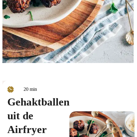
minuten
20
min
Gehaktballen
uit de
Airfryer