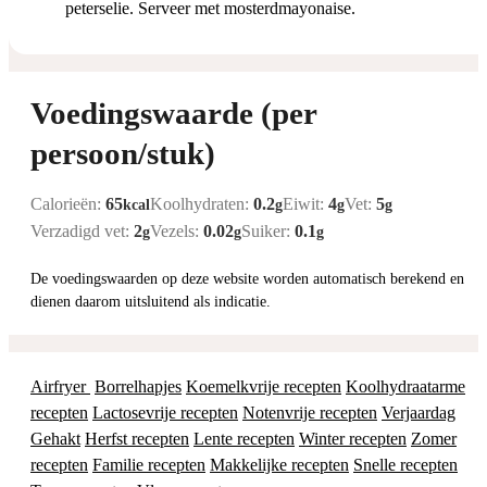
peterselie. Serveer met mosterdmayonaise.
Voedingswaarde (per
persoon/stuk)
Calorieën:
65
Koolhydraten:
0.2
Eiwit:
4
Vet:
5
kcal
g
g
g
Verzadigd vet:
2
Vezels:
0.02
Suiker:
0.1
g
g
g
De voedingswaarden op deze website worden automatisch berekend en
dienen daarom uitsluitend als indicatie.
Airfryer
Borrelhapjes
Koemelkvrije recepten
Koolhydraatarme
recepten
Lactosevrije recepten
Notenvrije recepten
Verjaardag
Gehakt
Herfst recepten
Lente recepten
Winter recepten
Zomer
recepten
Familie recepten
Makkelijke recepten
Snelle recepten