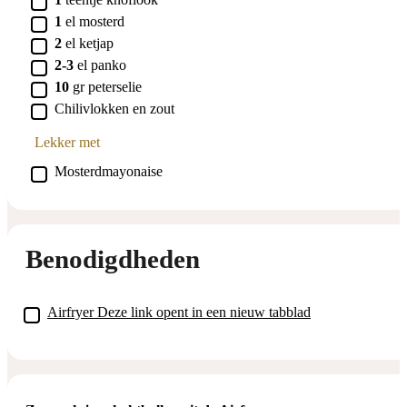
▢
1
el
mosterd
▢
2
el
ketjap
▢
2-3
el
panko
▢
10
gr
peterselie
▢
Chilivlokken en zout
Lekker met
▢
Mosterdmayonaise
Benodigdheden
▢
Airfryer
Deze link opent in een nieuw tabblad