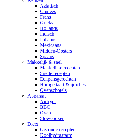
Keuken
Aziatisch
Chinees
Frans
Grieks
Hollands
Indisch
Italiaans
Mexicaans
Midden-Oosters
Spaans
Makkelijk & snel
Makkelijke recepten
Snelle recepten
Eenpansgerechten
Hartige taart & quiches
Ovenschotels
Apparaat
Airfryer
BBQ
Oven
Slowcooker
Dieet
Gezonde recepten
Koolhydraatarm