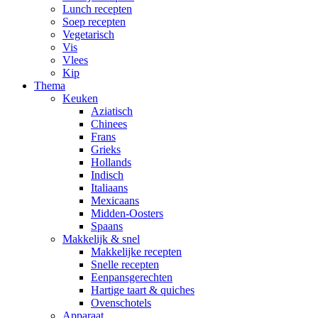
Lunch recepten
Soep recepten
Vegetarisch
Vis
Vlees
Kip
Thema
Keuken
Aziatisch
Chinees
Frans
Grieks
Hollands
Indisch
Italiaans
Mexicaans
Midden-Oosters
Spaans
Makkelijk & snel
Makkelijke recepten
Snelle recepten
Eenpansgerechten
Hartige taart & quiches
Ovenschotels
Apparaat