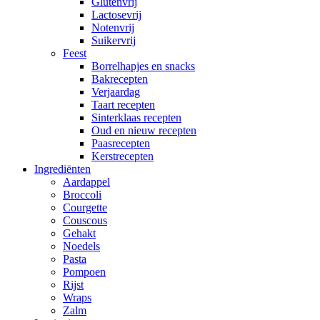
Glutenvrij
Lactosevrij
Notenvrij
Suikervrij
Feest
Borrelhapjes en snacks
Bakrecepten
Verjaardag
Taart recepten
Sinterklaas recepten
Oud en nieuw recepten
Paasrecepten
Kerstrecepten
Ingrediënten
Aardappel
Broccoli
Courgette
Couscous
Gehakt
Noedels
Pasta
Pompoen
Rijst
Wraps
Zalm