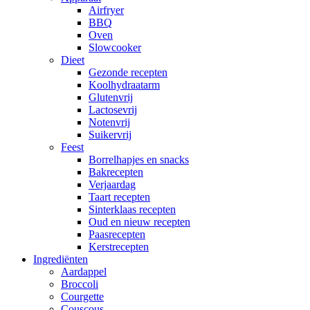
Airfryer
BBQ
Oven
Slowcooker
Dieet
Gezonde recepten
Koolhydraatarm
Glutenvrij
Lactosevrij
Notenvrij
Suikervrij
Feest
Borrelhapjes en snacks
Bakrecepten
Verjaardag
Taart recepten
Sinterklaas recepten
Oud en nieuw recepten
Paasrecepten
Kerstrecepten
Ingrediënten
Aardappel
Broccoli
Courgette
Couscous