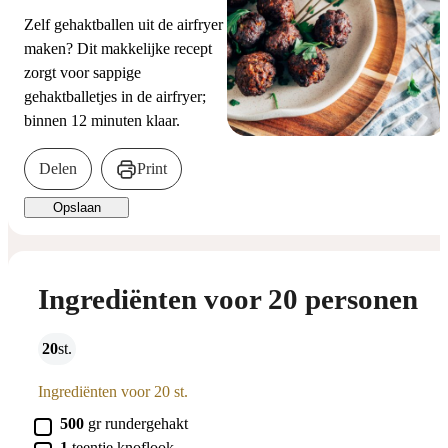
Zelf gehaktballen uit de airfryer
maken? Dit makkelijke recept
zorgt voor sappige
gehaktballetjes in de airfryer;
binnen 12 minuten klaar.
Delen
Print
Opslaan
Ingrediënten voor 20 personen
20
st.
Ingrediënten voor 20 st.
▢
500
gr
rundergehakt
▢
1
teentje
knoflook