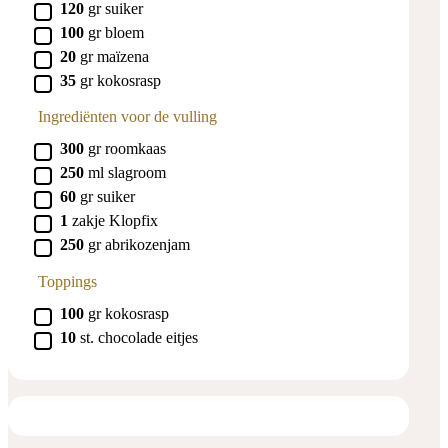
▢
120
gr
suiker
▢
100
gr
bloem
▢
20
gr
maïzena
▢
35
gr
kokosrasp
Ingrediënten voor de vulling
▢
300
gr
roomkaas
▢
250
ml
slagroom
▢
60
gr
suiker
▢
1
zakje
Klopfix
▢
250
gr
abrikozenjam
Toppings
▢
100
gr
kokosrasp
▢
10
st.
chocolade eitjes