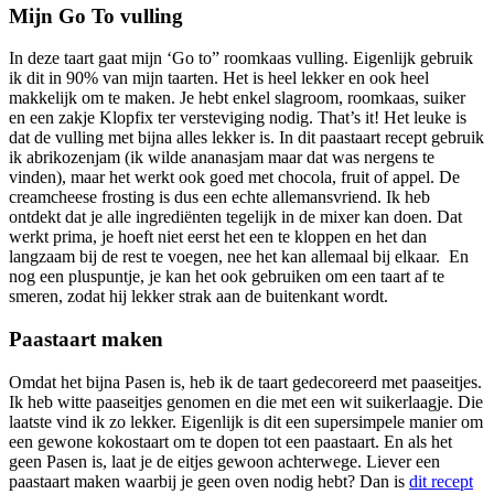
Mijn Go To vulling
In deze taart gaat mijn ‘Go to” roomkaas vulling. Eigenlijk gebruik
ik dit in 90% van mijn taarten. Het is heel lekker en ook heel
makkelijk om te maken. Je hebt enkel slagroom, roomkaas, suiker
en een zakje Klopfix ter versteviging nodig. That’s it! Het leuke is
dat de vulling met bijna alles lekker is. In dit paastaart recept gebruik
ik abrikozenjam (ik wilde ananasjam maar dat was nergens te
vinden), maar het werkt ook goed met chocola, fruit of appel. De
creamcheese frosting is dus een echte allemansvriend. Ik heb
ontdekt dat je alle ingrediënten tegelijk in de mixer kan doen. Dat
werkt prima, je hoeft niet eerst het een te kloppen en het dan
langzaam bij de rest te voegen, nee het kan allemaal bij elkaar. En
nog een pluspuntje, je kan het ook gebruiken om een taart af te
smeren, zodat hij lekker strak aan de buitenkant wordt.
Paastaart maken
Omdat het bijna Pasen is, heb ik de taart gedecoreerd met paaseitjes.
Ik heb witte paaseitjes genomen en die met een wit suikerlaagje. Die
laatste vind ik zo lekker. Eigenlijk is dit een supersimpele manier om
een gewone kokostaart om te dopen tot een paastaart. En als het
geen Pasen is, laat je de eitjes gewoon achterwege. Liever een
paastaart maken waarbij je geen oven nodig hebt? Dan is
dit recept