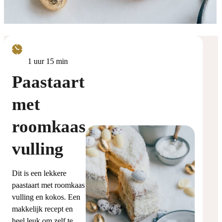
uur
minuten
1
uur
15
min
Paastaart
met
roomkaas
vulling
Dit is een lekkere
paastaart met roomkaas
vulling en kokos. Een
makkelijk recept en
heel leuk om zelf te