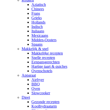
Keuken
Aziatisch
Chinees
Frans
Grieks
Hollands
Indisch
Italiaans
Mexicaans
Midden-Oosters
Spaans
Makkelijk & snel
Makkelijke recepten
Snelle recepten
Eenpansgerechten
Hartige taart & quiches
Ovenschotels
Apparaat
Airfryer
BBQ
Oven
Slowcooker
Dieet
Gezonde recepten
Koolhydraatarm