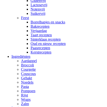
Glutenvrij
Lactosevrij
Notenvrij
Suikervrij
Feest
Borrelhapjes en snacks
Bakrecepten
Verjaardag
Taart recepten
Sinterklaas recepten
Oud en nieuw recepten
Paasrecepten
Kerstrecepten
Ingrediënten
Aardappel
Broccoli
Courgette
Couscous
Gehakt
Noedels
Pasta
Pompoen
Rijst
Wraps
Zalm