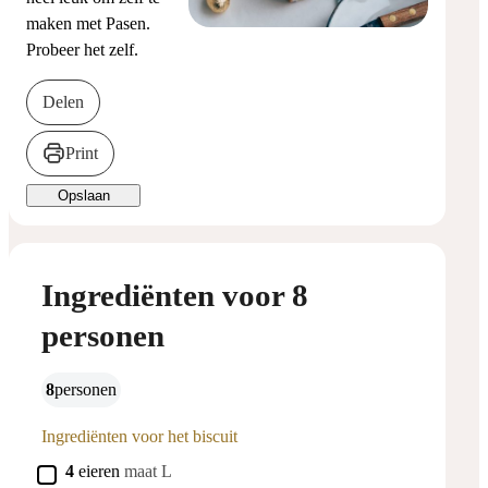
maken met Pasen.
Probeer het zelf.
Delen
Print
Opslaan
Ingrediënten voor 8
personen
8
personen
Ingrediënten voor het biscuit
▢
4
eieren
maat L