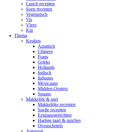
Lunch recepten
Soep recepten
Vegetarisch
Vis
Vlees
Kip
Thema
Keuken
Aziatisch
Chinees
Frans
Grieks
Hollands
Indisch
Italiaans
Mexicaans
Midden-Oosters
Spaans
Makkelijk & snel
Makkelijke recepten
Snelle recepten
Eenpansgerechten
Hartige taart & quiches
Ovenschotels
Apparaat