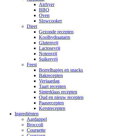
Airfryer
BBQ
Oven
Slowcooker
Dieet
Gezonde recepten
Koolhydraatarm
Glutenvrij
Lactosevrij
Notenvrij
Suikervrij
Feest
Borrelhapjes en snacks
Bakrecepten
Verjaardag
Taart recepten
Sinterklaas recepten
Oud en nieuw recepten
Paasrecepten
Kerstrecepten
Ingrediënten
Aardappel
Broccoli
Courgette
Couscous