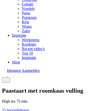
Gehakt
Noedels
Pasta
Pompoen
Rijst
Wraps
Zalm
Inspiratie
Weekmenu
Kooktips
Recept video’s
Top 10
Inspiratie
Shop
Inloggen
Aanmelden
Paastaart met roomkaas vulling
High tea
75 min.
15 beoordelingen