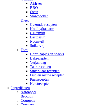
Airfryer
BBQ
Oven
Slowcooker
Dieet
Gezonde recepten
Koolhydraatarm
Glutenvrij
Lactosevrij
Notenvrij
Suikervrij
Feest
Borrelhapjes en snacks
Bakrecepten
Verjaardag
Taart recepten
Sinterklaas recepten
Oud en nieuw recepten
Paasrecepten
Kerstrecepten
Ingrediënten
Aardappel
Broccoli
Courgette
Couscous