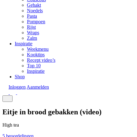
Gehakt
Noedels
Pasta
Pompoen
Rijst
Wraps
Zalm
Inspiratie
Weekmenu
Kooktips
Recept video’s
Top 10
Inspiratie
Shop
Inloggen
Aanmelden
Eitje in brood gebakken (video)
High tea
5 beoordelingen