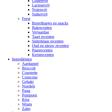
Glutenvrij
Lactosevrij
Notenvrij
Suikervrij
Feest
Borrelhapjes en snacks
Bakrecepten
Verjaardag
Taart recepten
Sinterklaas recepten
Oud en nieuw recepten
Paasrecepten
Kerstrecepten
Ingrediënten
Aardappel
Broccoli
Courgette
Couscous
Gehakt
Noedels
Pasta
Pompoen
Rijst
Wraps
Zalm