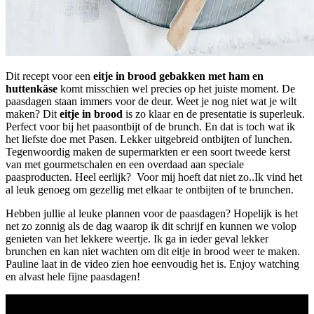
Dit recept voor een
eitje in brood gebakken met ham en
huttenkäse
komt misschien wel precies op het juiste moment. De
paasdagen staan immers voor de deur. Weet je nog niet wat je wilt
maken? Dit
eitje in brood
is zo klaar en de presentatie is superleuk.
Perfect voor bij het paasontbijt of de brunch. En dat is toch wat ik
het liefste doe met Pasen. Lekker uitgebreid ontbijten of lunchen.
Tegenwoordig maken de supermarkten er een soort tweede kerst
van met gourmetschalen en een overdaad aan speciale
paasproducten. Heel eerlijk? Voor mij hoeft dat niet zo..Ik vind het
al leuk genoeg om gezellig met elkaar te ontbijten of te brunchen.
Hebben jullie al leuke plannen voor de paasdagen? Hopelijk is het
net zo zonnig als de dag waarop ik dit schrijf en kunnen we volop
genieten van het lekkere weertje. Ik ga in ieder geval lekker
brunchen en kan niet wachten om dit eitje in brood weer te maken.
Pauline laat in de video zien hoe eenvoudig het is. Enjoy watching
en alvast hele fijne paasdagen!