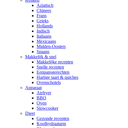
Keuken
Aziatisch
Chinees
Frans
Grieks
Hollands
Indisch
Italiaans
Mexicaans
Midden-Oosters
Spaans
Makkelijk & snel
Makkelijke recepten
Snelle recepten
Eenpansgerechten
Hartige taart & quiches
Ovenschotels
Apparaat
Airfryer
BBQ
Oven
Slowcooker
Dieet
Gezonde recepten
Koolhydraatarm