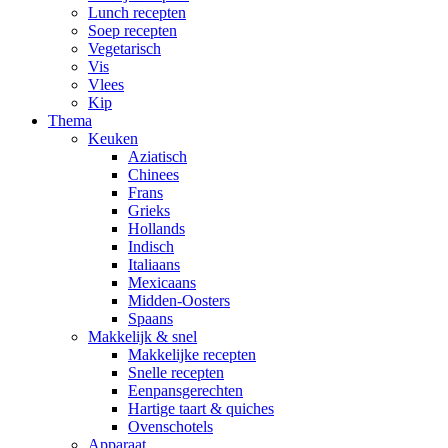
Lunch recepten
Soep recepten
Vegetarisch
Vis
Vlees
Kip
Thema
Keuken
Aziatisch
Chinees
Frans
Grieks
Hollands
Indisch
Italiaans
Mexicaans
Midden-Oosters
Spaans
Makkelijk & snel
Makkelijke recepten
Snelle recepten
Eenpansgerechten
Hartige taart & quiches
Ovenschotels
Apparaat