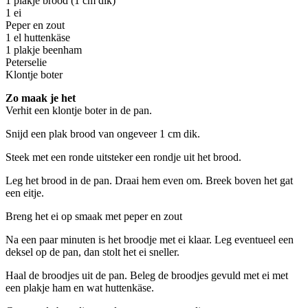
1 plakje brood (1 cm dik)
1 ei
Peper en zout
1 el huttenkäse
1 plakje beenham
Peterselie
Klontje boter
Zo maak je het
Verhit een klontje boter in de pan.
Snijd een plak brood van ongeveer 1 cm dik.
Steek met een ronde uitsteker een rondje uit het brood.
Leg het brood in de pan. Draai hem even om. Breek boven het gat
een eitje.
Breng het ei op smaak met peper en zout
Na een paar minuten is het broodje met ei klaar. Leg eventueel een
deksel op de pan, dan stolt het ei sneller.
Haal de broodjes uit de pan. Beleg de broodjes gevuld met ei met
een plakje ham en wat huttenkäse.