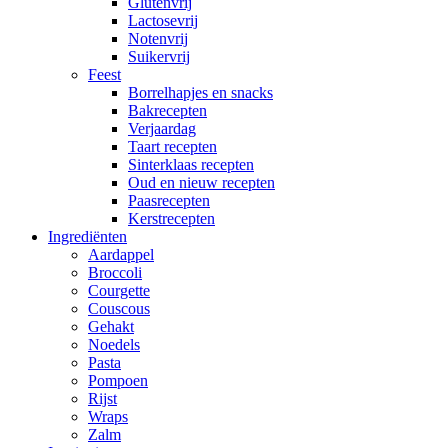
Glutenvrij
Lactosevrij
Notenvrij
Suikervrij
Feest
Borrelhapjes en snacks
Bakrecepten
Verjaardag
Taart recepten
Sinterklaas recepten
Oud en nieuw recepten
Paasrecepten
Kerstrecepten
Ingrediënten
Aardappel
Broccoli
Courgette
Couscous
Gehakt
Noedels
Pasta
Pompoen
Rijst
Wraps
Zalm