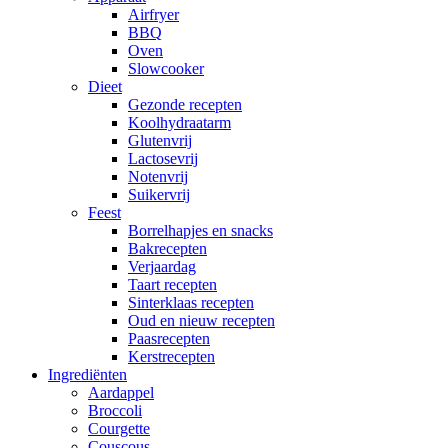
Airfryer
BBQ
Oven
Slowcooker
Dieet
Gezonde recepten
Koolhydraatarm
Glutenvrij
Lactosevrij
Notenvrij
Suikervrij
Feest
Borrelhapjes en snacks
Bakrecepten
Verjaardag
Taart recepten
Sinterklaas recepten
Oud en nieuw recepten
Paasrecepten
Kerstrecepten
Ingrediënten
Aardappel
Broccoli
Courgette
Couscous