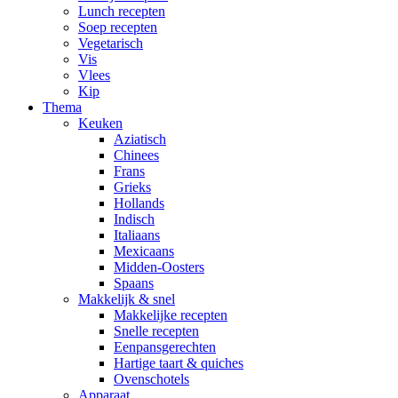
Lunch recepten
Soep recepten
Vegetarisch
Vis
Vlees
Kip
Thema
Keuken
Aziatisch
Chinees
Frans
Grieks
Hollands
Indisch
Italiaans
Mexicaans
Midden-Oosters
Spaans
Makkelijk & snel
Makkelijke recepten
Snelle recepten
Eenpansgerechten
Hartige taart & quiches
Ovenschotels
Apparaat