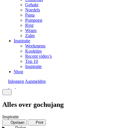
Gehakt
Noedels
Pasta
Pompoen
Rijst
Wraps
Zalm
Inspiratie
Weekmenu
Kooktips
Recept video’s
Top 10
Inspiratie
Shop
Inloggen
Aanmelden
Alles over gochujang
Inspiratie
Opslaan
Print
Delen