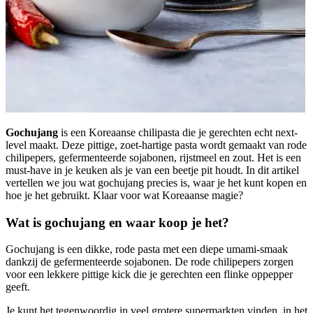
Gochujang
is een Koreaanse chilipasta die je gerechten echt next-
level maakt. Deze pittige, zoet-hartige pasta wordt gemaakt van rode
chilipepers, gefermenteerde sojabonen, rijstmeel en zout. Het is een
must-have in je keuken als je van een beetje pit houdt. In dit artikel
vertellen we jou wat gochujang precies is, waar je het kunt kopen en
hoe je het gebruikt. Klaar voor wat Koreaanse magie?
Wat is gochujang en waar koop je het?
Gochujang is een dikke, rode pasta met een diepe umami-smaak
dankzij de gefermenteerde sojabonen. De rode chilipepers zorgen
voor een lekkere pittige kick die je gerechten een flinke oppepper
geeft.
Je kunt het tegenwoordig in veel grotere supermarkten vinden, in het