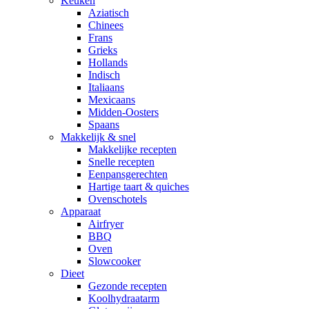
Keuken
Aziatisch
Chinees
Frans
Grieks
Hollands
Indisch
Italiaans
Mexicaans
Midden-Oosters
Spaans
Makkelijk & snel
Makkelijke recepten
Snelle recepten
Eenpansgerechten
Hartige taart & quiches
Ovenschotels
Apparaat
Airfryer
BBQ
Oven
Slowcooker
Dieet
Gezonde recepten
Koolhydraatarm