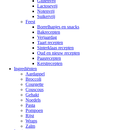
Glutenvrij
Lactosevrij
Notenvrij
Suikervrij
Feest
Borrelhapjes en snacks
Bakrecepten
Verjaardag
Taart recepten
Sinterklaas recepten
Oud en nieuw recepten
Paasrecepten
Kerstrecepten
Ingrediënten
Aardappel
Broccoli
Courgette
Couscous
Gehakt
Noedels
Pasta
Pompoen
Rijst
Wraps
Zalm