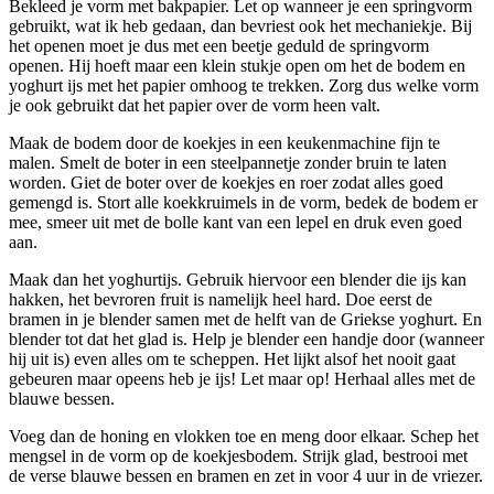
Bekleed je vorm met bakpapier. Let op wanneer je een springvorm
gebruikt, wat ik heb gedaan, dan bevriest ook het mechaniekje. Bij
het openen moet je dus met een beetje geduld de springvorm
openen. Hij hoeft maar een klein stukje open om het de bodem en
yoghurt ijs met het papier omhoog te trekken. Zorg dus welke vorm
je ook gebruikt dat het papier over de vorm heen valt.
Maak de bodem door de koekjes in een keukenmachine fijn te
malen. Smelt de boter in een steelpannetje zonder bruin te laten
worden. Giet de boter over de koekjes en roer zodat alles goed
gemengd is. Stort alle koekkruimels in de vorm, bedek de bodem er
mee, smeer uit met de bolle kant van een lepel en druk even goed
aan.
Maak dan het yoghurtijs. Gebruik hiervoor een blender die ijs kan
hakken, het bevroren fruit is namelijk heel hard. Doe eerst de
bramen in je blender samen met de helft van de Griekse yoghurt. En
blender tot dat het glad is. Help je blender een handje door (wanneer
hij uit is) even alles om te scheppen. Het lijkt alsof het nooit gaat
gebeuren maar opeens heb je ijs! Let maar op! Herhaal alles met de
blauwe bessen.
Voeg dan de honing en vlokken toe en meng door elkaar. Schep het
mengsel in de vorm op de koekjesbodem. Strijk glad, bestrooi met
de verse blauwe bessen en bramen en zet in voor 4 uur in de vriezer.