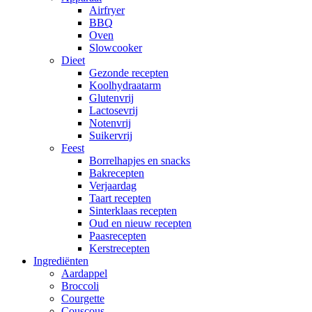
Airfryer
BBQ
Oven
Slowcooker
Dieet
Gezonde recepten
Koolhydraatarm
Glutenvrij
Lactosevrij
Notenvrij
Suikervrij
Feest
Borrelhapjes en snacks
Bakrecepten
Verjaardag
Taart recepten
Sinterklaas recepten
Oud en nieuw recepten
Paasrecepten
Kerstrecepten
Ingrediënten
Aardappel
Broccoli
Courgette
Couscous