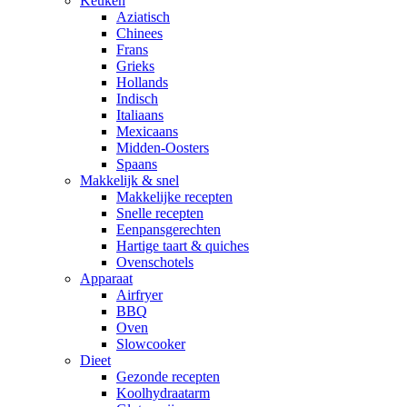
Keuken
Aziatisch
Chinees
Frans
Grieks
Hollands
Indisch
Italiaans
Mexicaans
Midden-Oosters
Spaans
Makkelijk & snel
Makkelijke recepten
Snelle recepten
Eenpansgerechten
Hartige taart & quiches
Ovenschotels
Apparaat
Airfryer
BBQ
Oven
Slowcooker
Dieet
Gezonde recepten
Koolhydraatarm