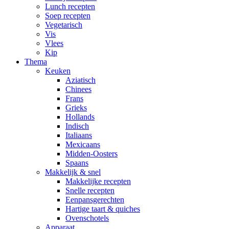
Lunch recepten
Soep recepten
Vegetarisch
Vis
Vlees
Kip
Thema
Keuken
Aziatisch
Chinees
Frans
Grieks
Hollands
Indisch
Italiaans
Mexicaans
Midden-Oosters
Spaans
Makkelijk & snel
Makkelijke recepten
Snelle recepten
Eenpansgerechten
Hartige taart & quiches
Ovenschotels
Apparaat