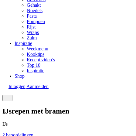
Gehakt
Noedels
Pasta
Pompoen
Rijst
Wraps
Zalm
Inspiratie
Weekmenu
Kooktips
Recept video’s
Top 10
Inspiratie
Shop
Inloggen
Aanmelden
IJsrepen met bramen
IJs
2 beoordelingen