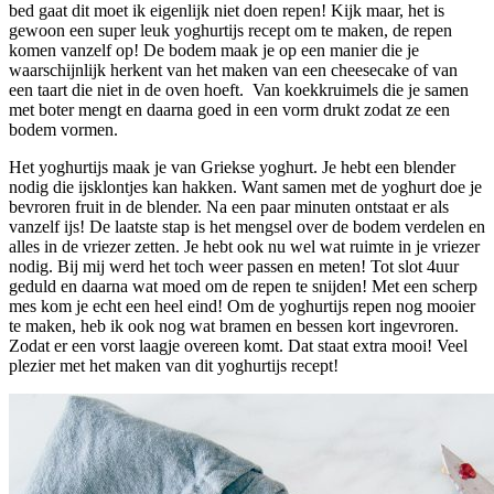
bed gaat dit moet ik eigenlijk niet doen repen! Kijk maar, het is
gewoon een super leuk yoghurtijs recept om te maken, de repen
komen vanzelf op! De bodem maak je op een manier die je
waarschijnlijk herkent van het maken van een cheesecake of van
een taart die niet in de oven hoeft. Van koekkruimels die je samen
met boter mengt en daarna goed in een vorm drukt zodat ze een
bodem vormen.
Het yoghurtijs maak je van Griekse yoghurt. Je hebt een blender
nodig die ijsklontjes kan hakken. Want samen met de yoghurt doe je
bevroren fruit in de blender. Na een paar minuten ontstaat er als
vanzelf ijs! De laatste stap is het mengsel over de bodem verdelen en
alles in de vriezer zetten. Je hebt ook nu wel wat ruimte in je vriezer
nodig. Bij mij werd het toch weer passen en meten! Tot slot 4uur
geduld en daarna wat moed om de repen te snijden! Met een scherp
mes kom je echt een heel eind! Om de yoghurtijs repen nog mooier
te maken, heb ik ook nog wat bramen en bessen kort ingevroren.
Zodat er een vorst laagje overeen komt. Dat staat extra mooi! Veel
plezier met het maken van dit yoghurtijs recept!