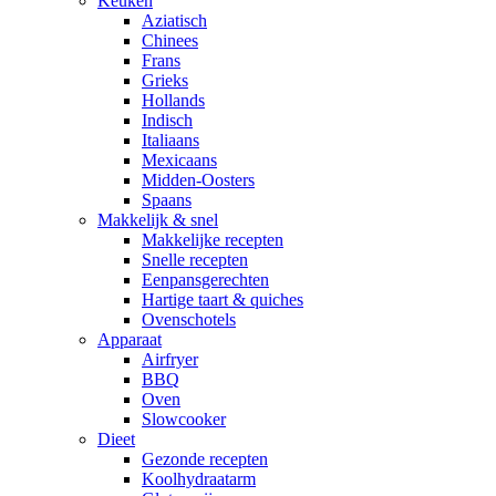
Keuken
Aziatisch
Chinees
Frans
Grieks
Hollands
Indisch
Italiaans
Mexicaans
Midden-Oosters
Spaans
Makkelijk & snel
Makkelijke recepten
Snelle recepten
Eenpansgerechten
Hartige taart & quiches
Ovenschotels
Apparaat
Airfryer
BBQ
Oven
Slowcooker
Dieet
Gezonde recepten
Koolhydraatarm