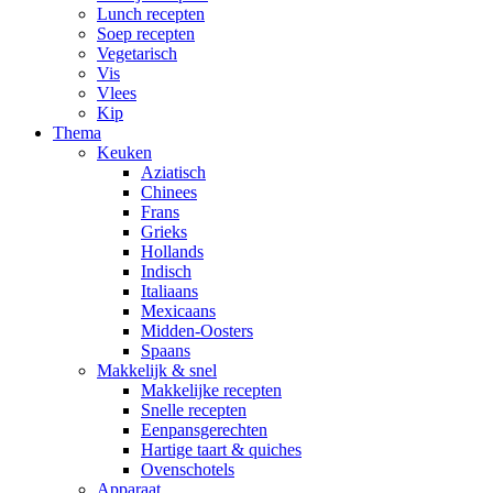
Lunch recepten
Soep recepten
Vegetarisch
Vis
Vlees
Kip
Thema
Keuken
Aziatisch
Chinees
Frans
Grieks
Hollands
Indisch
Italiaans
Mexicaans
Midden-Oosters
Spaans
Makkelijk & snel
Makkelijke recepten
Snelle recepten
Eenpansgerechten
Hartige taart & quiches
Ovenschotels
Apparaat