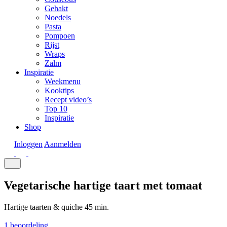
Gehakt
Noedels
Pasta
Pompoen
Rijst
Wraps
Zalm
Inspiratie
Weekmenu
Kooktips
Recept video’s
Top 10
Inspiratie
Shop
Inloggen
Aanmelden
Vegetarische hartige taart met tomaat
Hartige taarten & quiche
45 min.
1 beoordeling