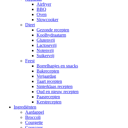
Airfryer
BBQ
Oven
Slowcooker
Dieet
Gezonde recepten
Koolhydraatarm
Glutenvrij
Lactosevrij
Notenvrij
Suikervrij
Feest
Borrelhapjes en snacks
Bakrecepten
Verjaardag
Taart recepten
Sinterklaas recepten
Oud en nieuw recepten
Paasrecepten
Kerstrecepten
Ingrediënten
Aardappel
Broccoli
Courgette
Couscous