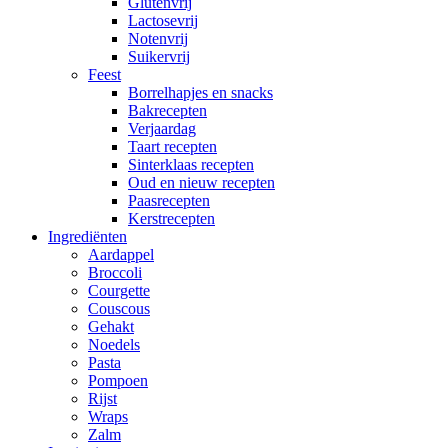
Glutenvrij
Lactosevrij
Notenvrij
Suikervrij
Feest
Borrelhapjes en snacks
Bakrecepten
Verjaardag
Taart recepten
Sinterklaas recepten
Oud en nieuw recepten
Paasrecepten
Kerstrecepten
Ingrediënten
Aardappel
Broccoli
Courgette
Couscous
Gehakt
Noedels
Pasta
Pompoen
Rijst
Wraps
Zalm