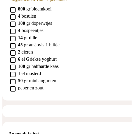
▢
800
gr
bloemkool
▢
4
bosuien
▢
100
gr
doperwtjes
▢
4
bospeentjes
▢
14
gr
dille
▢
45
gr
ansjovis
1 blikje
▢
2
eieren
▢
6
el
Griekse yoghurt
▢
100
gr
halfharde kaas
▢
1
el
mosterd
▢
50
gr
mini augurken
▢
peper en zout
Zo maak je het