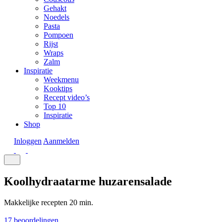
Gehakt
Noedels
Pasta
Pompoen
Rijst
Wraps
Zalm
Inspiratie
Weekmenu
Kooktips
Recept video’s
Top 10
Inspiratie
Shop
Inloggen
Aanmelden
Koolhydraatarme huzarensalade
Makkelijke recepten
20 min.
17 beoordelingen