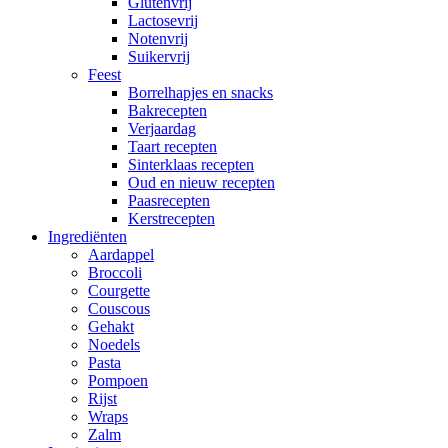
Glutenvrij
Lactosevrij
Notenvrij
Suikervrij
Feest
Borrelhapjes en snacks
Bakrecepten
Verjaardag
Taart recepten
Sinterklaas recepten
Oud en nieuw recepten
Paasrecepten
Kerstrecepten
Ingrediënten
Aardappel
Broccoli
Courgette
Couscous
Gehakt
Noedels
Pasta
Pompoen
Rijst
Wraps
Zalm