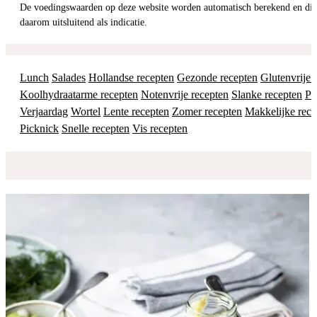
De voedingswaarden op deze website worden automatisch berekend en dienen
daarom uitsluitend als indicatie.
Lunch
Salades
Hollandse recepten
Gezonde recepten
Glutenvrije 
Koolhydraatarme recepten
Notenvrije recepten
Slanke recepten
Pa
Verjaardag
Wortel
Lente recepten
Zomer recepten
Makkelijke rece
Picknick
Snelle recepten
Vis recepten