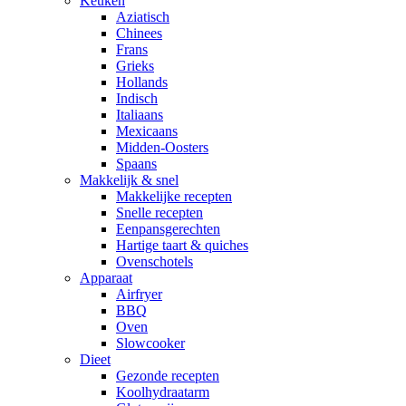
Keuken
Aziatisch
Chinees
Frans
Grieks
Hollands
Indisch
Italiaans
Mexicaans
Midden-Oosters
Spaans
Makkelijk & snel
Makkelijke recepten
Snelle recepten
Eenpansgerechten
Hartige taart & quiches
Ovenschotels
Apparaat
Airfryer
BBQ
Oven
Slowcooker
Dieet
Gezonde recepten
Koolhydraatarm