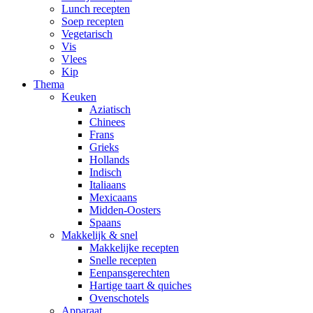
Lunch recepten
Soep recepten
Vegetarisch
Vis
Vlees
Kip
Thema
Keuken
Aziatisch
Chinees
Frans
Grieks
Hollands
Indisch
Italiaans
Mexicaans
Midden-Oosters
Spaans
Makkelijk & snel
Makkelijke recepten
Snelle recepten
Eenpansgerechten
Hartige taart & quiches
Ovenschotels
Apparaat