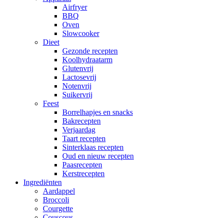
Airfryer
BBQ
Oven
Slowcooker
Dieet
Gezonde recepten
Koolhydraatarm
Glutenvrij
Lactosevrij
Notenvrij
Suikervrij
Feest
Borrelhapjes en snacks
Bakrecepten
Verjaardag
Taart recepten
Sinterklaas recepten
Oud en nieuw recepten
Paasrecepten
Kerstrecepten
Ingrediënten
Aardappel
Broccoli
Courgette
Couscous