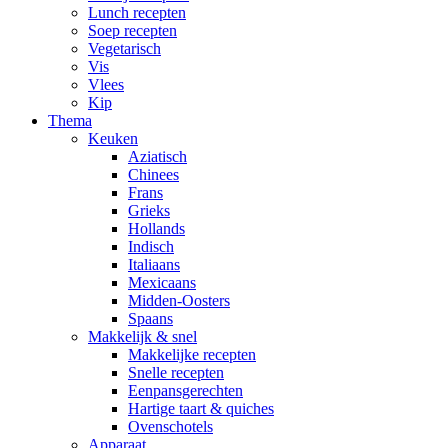
Lunch recepten
Soep recepten
Vegetarisch
Vis
Vlees
Kip
Thema
Keuken
Aziatisch
Chinees
Frans
Grieks
Hollands
Indisch
Italiaans
Mexicaans
Midden-Oosters
Spaans
Makkelijk & snel
Makkelijke recepten
Snelle recepten
Eenpansgerechten
Hartige taart & quiches
Ovenschotels
Apparaat