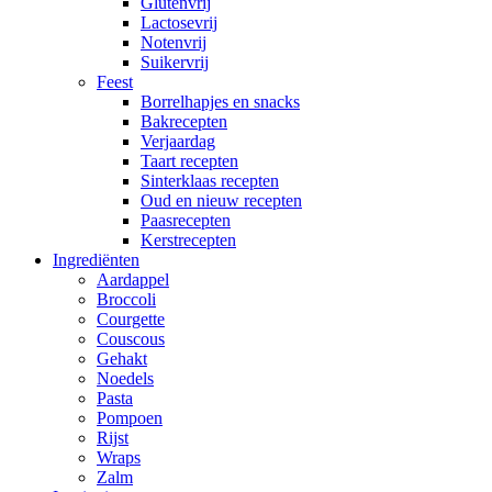
Glutenvrij
Lactosevrij
Notenvrij
Suikervrij
Feest
Borrelhapjes en snacks
Bakrecepten
Verjaardag
Taart recepten
Sinterklaas recepten
Oud en nieuw recepten
Paasrecepten
Kerstrecepten
Ingrediënten
Aardappel
Broccoli
Courgette
Couscous
Gehakt
Noedels
Pasta
Pompoen
Rijst
Wraps
Zalm