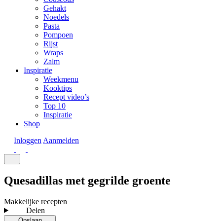
Gehakt
Noedels
Pasta
Pompoen
Rijst
Wraps
Zalm
Inspiratie
Weekmenu
Kooktips
Recept video’s
Top 10
Inspiratie
Shop
Inloggen
Aanmelden
Quesadillas met gegrilde groente
Makkelijke recepten
Delen
Opslaan