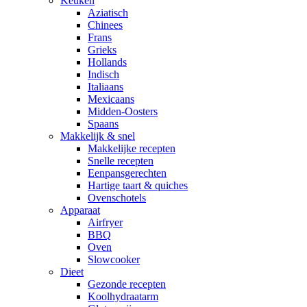
Keuken
Aziatisch
Chinees
Frans
Grieks
Hollands
Indisch
Italiaans
Mexicaans
Midden-Oosters
Spaans
Makkelijk & snel
Makkelijke recepten
Snelle recepten
Eenpansgerechten
Hartige taart & quiches
Ovenschotels
Apparaat
Airfryer
BBQ
Oven
Slowcooker
Dieet
Gezonde recepten
Koolhydraatarm