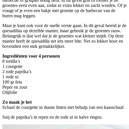
barbecue of grillpan nodig hebt. In dit geval grill of rooster je de
groentes eerst even aan, zodat ze extra lekker en zacht worden. Of je
vraagt of je even een bakje met groente op de barbecue van de
buren mag leggen.
Maar je kunt ook voor de snelle versie gaan. In dit geval bereid je de
quesadillas op dezelfde manier, maar gebruik je de groentes rauw.
Belangrijk is dan wel dat je de groentes wat kleiner snijdt. Op deze
manier heeft de quesadilla net iets meer bite. Net zo lekker hoor en
bovendien een stuk gemakkelijker.
Ingrediënten voor 4 personen
8 tortilla’s
1 courgette
2 rode paprika’s
1 rode ui
100 gr feta
Peper en zout
Olijfolie
Zo maak je het
Schaaf de courgette in dunne linten met behulp van een kaasschaaf.
Snij de paprika’s in repen en de rode ui in halve ringen.