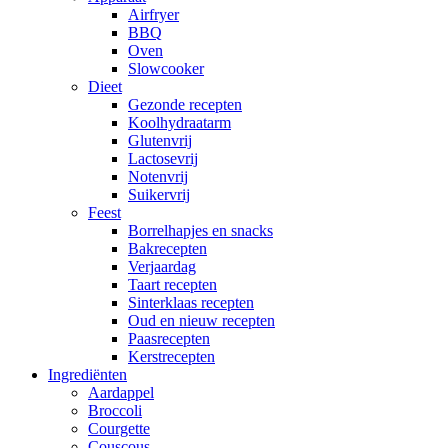
Airfryer
BBQ
Oven
Slowcooker
Dieet
Gezonde recepten
Koolhydraatarm
Glutenvrij
Lactosevrij
Notenvrij
Suikervrij
Feest
Borrelhapjes en snacks
Bakrecepten
Verjaardag
Taart recepten
Sinterklaas recepten
Oud en nieuw recepten
Paasrecepten
Kerstrecepten
Ingrediënten
Aardappel
Broccoli
Courgette
Couscous