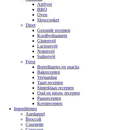
Airfryer
BBQ
Oven
Slowcooker
Dieet
Gezonde recepten
Koolhydraatarm
Glutenvrij
Lactosevrij
Notenvrij
Suikervrij
Feest
Borrelhapjes en snacks
Bakrecepten
Verjaardag
Taart recepten
Sinterklaas recepten
Oud en nieuw recepten
Paasrecepten
Kerstrecepten
Ingrediënten
Aardappel
Broccoli
Courgette
Couscous