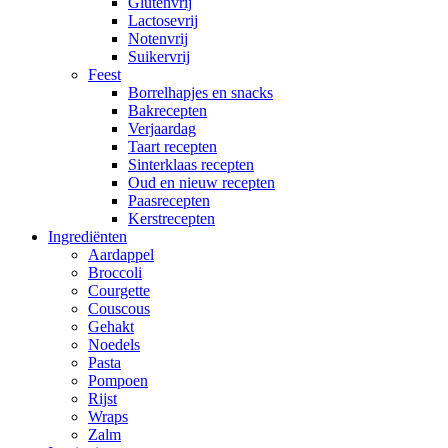
Glutenvrij
Lactosevrij
Notenvrij
Suikervrij
Feest
Borrelhapjes en snacks
Bakrecepten
Verjaardag
Taart recepten
Sinterklaas recepten
Oud en nieuw recepten
Paasrecepten
Kerstrecepten
Ingrediënten
Aardappel
Broccoli
Courgette
Couscous
Gehakt
Noedels
Pasta
Pompoen
Rijst
Wraps
Zalm