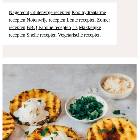
Nagerecht
Glutenvrije recepten
Koolhydraatarme
recepten
Notenvrije recepten
Lente recepten
Zomer
recepten
BBQ
Familie recepten
IJs
Makkelijke
recepten
Snelle recepten
Vegetarische recepten