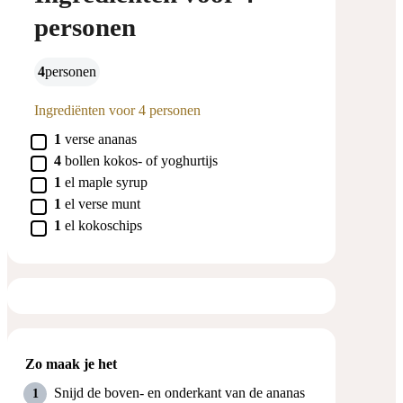
personen
4
personen
Ingrediënten voor 4 personen
▢
1
verse ananas
▢
4
bollen
kokos- of yoghurtijs
▢
1
el
maple syrup
▢
1
el
verse munt
▢
1
el
kokoschips
Zo maak je het
Snijd de boven- en onderkant van de ananas