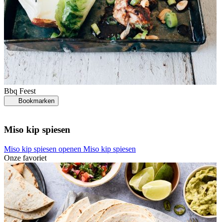
Bbq
Feest
Bookmarken
Miso kip spiesen
Miso kip spiesen openen
Miso kip spiesen
Onze favoriet