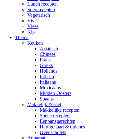
Lunch recepten
Soep recepten
Vegetarisch
Vis
Vlees
Kip
Thema
Keuken
Aziatisch
Chinees
Frans
Grieks
Hollands
Indisch
Italiaans
Mexicaans
Midden-Oosters
Spaans
Makkelijk & snel
Makkelijke recepten
Snelle recepten
Eenpansgerechten
Hartige taart & quiches
Ovenschotels
Apparaat