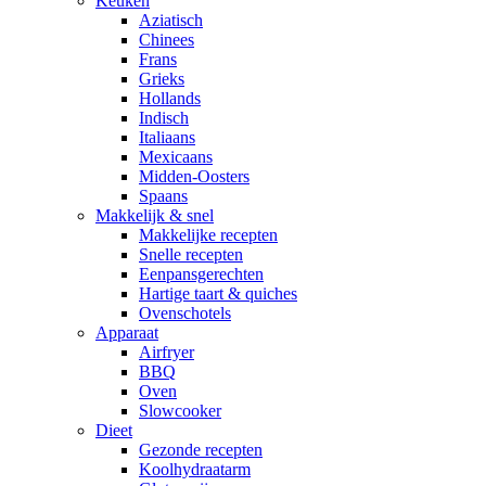
Keuken
Aziatisch
Chinees
Frans
Grieks
Hollands
Indisch
Italiaans
Mexicaans
Midden-Oosters
Spaans
Makkelijk & snel
Makkelijke recepten
Snelle recepten
Eenpansgerechten
Hartige taart & quiches
Ovenschotels
Apparaat
Airfryer
BBQ
Oven
Slowcooker
Dieet
Gezonde recepten
Koolhydraatarm