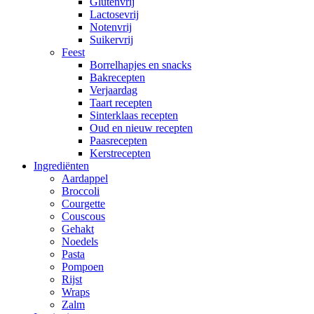
Glutenvrij
Lactosevrij
Notenvrij
Suikervrij
Feest
Borrelhapjes en snacks
Bakrecepten
Verjaardag
Taart recepten
Sinterklaas recepten
Oud en nieuw recepten
Paasrecepten
Kerstrecepten
Ingrediënten
Aardappel
Broccoli
Courgette
Couscous
Gehakt
Noedels
Pasta
Pompoen
Rijst
Wraps
Zalm