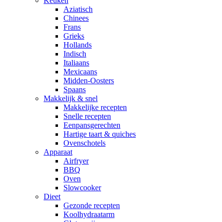
Keuken
Aziatisch
Chinees
Frans
Grieks
Hollands
Indisch
Italiaans
Mexicaans
Midden-Oosters
Spaans
Makkelijk & snel
Makkelijke recepten
Snelle recepten
Eenpansgerechten
Hartige taart & quiches
Ovenschotels
Apparaat
Airfryer
BBQ
Oven
Slowcooker
Dieet
Gezonde recepten
Koolhydraatarm