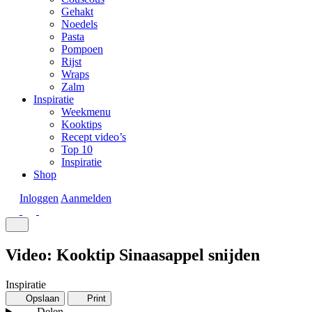
Gehakt
Noedels
Pasta
Pompoen
Rijst
Wraps
Zalm
Inspiratie
Weekmenu
Kooktips
Recept video’s
Top 10
Inspiratie
Shop
Inloggen
Aanmelden
Video: Kooktip Sinaasappel snijden
Inspiratie
Opslaan
Print
Delen