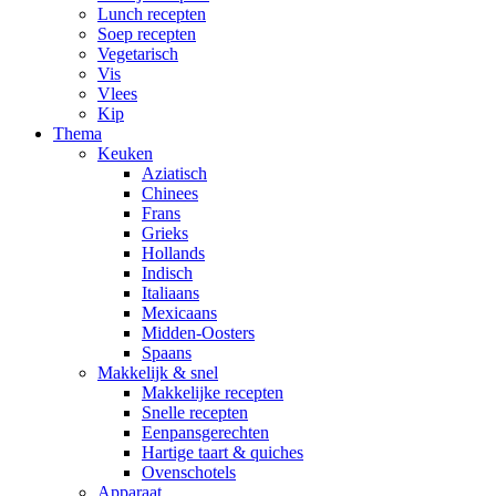
Lunch recepten
Soep recepten
Vegetarisch
Vis
Vlees
Kip
Thema
Keuken
Aziatisch
Chinees
Frans
Grieks
Hollands
Indisch
Italiaans
Mexicaans
Midden-Oosters
Spaans
Makkelijk & snel
Makkelijke recepten
Snelle recepten
Eenpansgerechten
Hartige taart & quiches
Ovenschotels
Apparaat