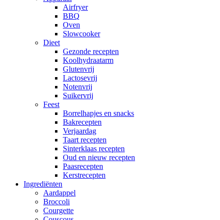
Airfryer
BBQ
Oven
Slowcooker
Dieet
Gezonde recepten
Koolhydraatarm
Glutenvrij
Lactosevrij
Notenvrij
Suikervrij
Feest
Borrelhapjes en snacks
Bakrecepten
Verjaardag
Taart recepten
Sinterklaas recepten
Oud en nieuw recepten
Paasrecepten
Kerstrecepten
Ingrediënten
Aardappel
Broccoli
Courgette
Couscous