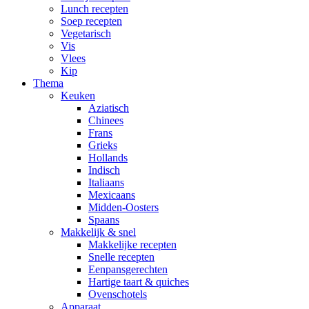
Lunch recepten
Soep recepten
Vegetarisch
Vis
Vlees
Kip
Thema
Keuken
Aziatisch
Chinees
Frans
Grieks
Hollands
Indisch
Italiaans
Mexicaans
Midden-Oosters
Spaans
Makkelijk & snel
Makkelijke recepten
Snelle recepten
Eenpansgerechten
Hartige taart & quiches
Ovenschotels
Apparaat