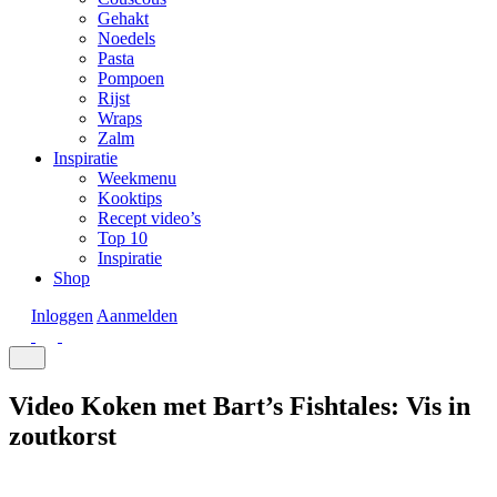
Gehakt
Noedels
Pasta
Pompoen
Rijst
Wraps
Zalm
Inspiratie
Weekmenu
Kooktips
Recept video’s
Top 10
Inspiratie
Shop
Inloggen
Aanmelden
Video Koken met Bart’s Fishtales: Vis in
zoutkorst