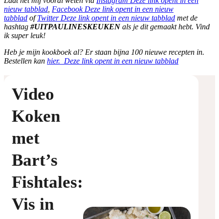
Laat het mij vooral weten via
Instagram
Deze link opent in een
nieuw tabblad
,
Facebook
Deze link opent in een nieuw
tabblad
of
Twitter
Deze link opent in een nieuw tabblad
met de
hashtag
#UITPAULINESKEUKEN
als je dit gemaakt hebt. Vind
ik super leuk!
Heb je mijn kookboek al? Er staan bijna 100 nieuwe recepten in.
Bestellen kan
hier.
Deze link opent in een nieuw tabblad
Video
Koken
met
Bart’s
Fishtales:
Vis in