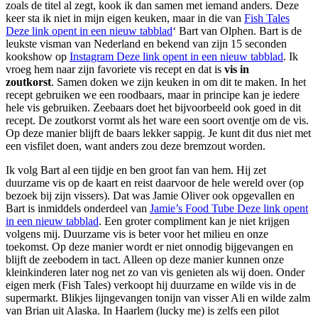
zoals de titel al zegt, kook ik dan samen met iemand anders. Deze
keer sta ik niet in mijn eigen keuken, maar in die van
Fish Tales
Deze link opent in een nieuw tabblad
‘ Bart van Olphen. Bart is de
leukste visman van Nederland en bekend van zijn 15 seconden
kookshow op
Instagram
Deze link opent in een nieuw tabblad
. Ik
vroeg hem naar zijn favoriete vis recept en dat is
vis in
zoutkorst
. Samen doken we zijn keuken in om dit te maken. In het
recept gebruiken we een roodbaars, maar in principe kan je iedere
hele vis gebruiken. Zeebaars doet het bijvoorbeeld ook goed in dit
recept. De zoutkorst vormt als het ware een soort oventje om de vis.
Op deze manier blijft de baars lekker sappig. Je kunt dit dus niet met
een visfilet doen, want anders zou deze bremzout worden.
Ik volg Bart al een tijdje en ben groot fan van hem. Hij zet
duurzame vis op de kaart en reist daarvoor de hele wereld over (op
bezoek bij zijn vissers). Dat was Jamie Oliver ook opgevallen en
Bart is inmiddels onderdeel van
Jamie’s Food Tube
Deze link opent
in een nieuw tabblad
. Een groter compliment kan je niet krijgen
volgens mij. Duurzame vis is beter voor het milieu en onze
toekomst. Op deze manier wordt er niet onnodig bijgevangen en
blijft de zeebodem in tact. Alleen op deze manier kunnen onze
kleinkinderen later nog net zo van vis genieten als wij doen. Onder
eigen merk (Fish Tales) verkoopt hij duurzame en wilde vis in de
supermarkt. Blikjes lijngevangen tonijn van visser Ali en wilde zalm
van Brian uit Alaska. In Haarlem (lucky me) is zelfs een pilot