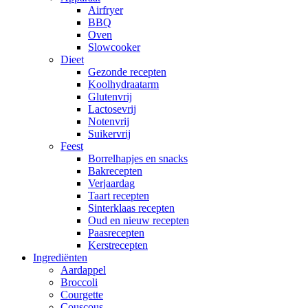
Airfryer
BBQ
Oven
Slowcooker
Dieet
Gezonde recepten
Koolhydraatarm
Glutenvrij
Lactosevrij
Notenvrij
Suikervrij
Feest
Borrelhapjes en snacks
Bakrecepten
Verjaardag
Taart recepten
Sinterklaas recepten
Oud en nieuw recepten
Paasrecepten
Kerstrecepten
Ingrediënten
Aardappel
Broccoli
Courgette
Couscous