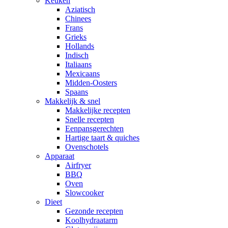
Keuken
Aziatisch
Chinees
Frans
Grieks
Hollands
Indisch
Italiaans
Mexicaans
Midden-Oosters
Spaans
Makkelijk & snel
Makkelijke recepten
Snelle recepten
Eenpansgerechten
Hartige taart & quiches
Ovenschotels
Apparaat
Airfryer
BBQ
Oven
Slowcooker
Dieet
Gezonde recepten
Koolhydraatarm