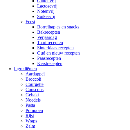
Glutenvrij
Lactosevrij
Notenvrij
Suikervrij
Feest
Borrelhapjes en snacks
Bakrecepten
Verjaardag
Taart recepten
Sinterklaas recepten
Oud en nieuw recepten
Paasrecepten
Kerstrecepten
Ingrediënten
Aardappel
Broccoli
Courgette
Couscous
Gehakt
Noedels
Pasta
Pompoen
Rijst
Wraps
Zalm