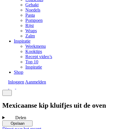
Gehakt
Noedels
Pasta
Pompoen
Rijst
Wraps
Zalm
Inspiratie
Weekmenu
Kooktips
Recept video’s
Top 10
Inspiratie
Shop
Inloggen
Aanmelden
Mexicaanse kip kluifjes uit de oven
Delen
Opslaan
Direct naar het recept