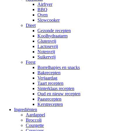
Airfryer
BBQ
Oven
Slowcooker
Dieet
Gezonde recepten
Koolhydraatarm
Glutenvrij
Lactosevrij
Notenvrij
Suikervrij
Feest
Borrelhapjes en snacks
Bakrecepten
Verjaardag
Taart recepten
Sinterklaas recepten
Oud en nieuw recepten
Paasrecepten
Kerstrecepten
Ingrediënten
Aardappel
Broccoli
Courgette
Couscous