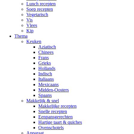
Lunch recepten
Soep recepten
Vegetarisch
Vis
Vlees
Kip
Thema
Keuken
Aziatisch
Chinees
Frans
Grieks
Hollands
Indisch
Italiaans
Mexicaans
Midden-Oosters
Spaans
Makkelijk & snel
Makkelijke recepten
Snelle recepten
Eenpansgerechten
Hartige taart & quiches
Ovenschotels
Apparaat