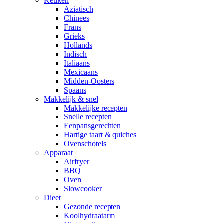
Keuken
Aziatisch
Chinees
Frans
Grieks
Hollands
Indisch
Italiaans
Mexicaans
Midden-Oosters
Spaans
Makkelijk & snel
Makkelijke recepten
Snelle recepten
Eenpansgerechten
Hartige taart & quiches
Ovenschotels
Apparaat
Airfryer
BBQ
Oven
Slowcooker
Dieet
Gezonde recepten
Koolhydraatarm