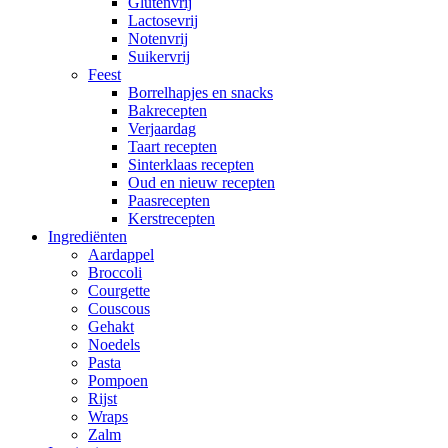
Glutenvrij
Lactosevrij
Notenvrij
Suikervrij
Feest
Borrelhapjes en snacks
Bakrecepten
Verjaardag
Taart recepten
Sinterklaas recepten
Oud en nieuw recepten
Paasrecepten
Kerstrecepten
Ingrediënten
Aardappel
Broccoli
Courgette
Couscous
Gehakt
Noedels
Pasta
Pompoen
Rijst
Wraps
Zalm