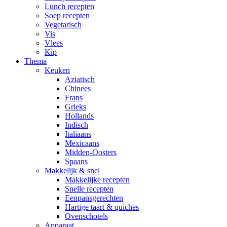
Lunch recepten
Soep recepten
Vegetarisch
Vis
Vlees
Kip
Thema
Keuken
Aziatisch
Chinees
Frans
Grieks
Hollands
Indisch
Italiaans
Mexicaans
Midden-Oosters
Spaans
Makkelijk & snel
Makkelijke recepten
Snelle recepten
Eenpansgerechten
Hartige taart & quiches
Ovenschotels
Apparaat