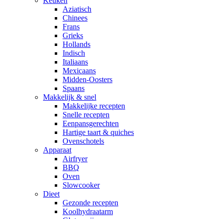
Keuken
Aziatisch
Chinees
Frans
Grieks
Hollands
Indisch
Italiaans
Mexicaans
Midden-Oosters
Spaans
Makkelijk & snel
Makkelijke recepten
Snelle recepten
Eenpansgerechten
Hartige taart & quiches
Ovenschotels
Apparaat
Airfryer
BBQ
Oven
Slowcooker
Dieet
Gezonde recepten
Koolhydraatarm