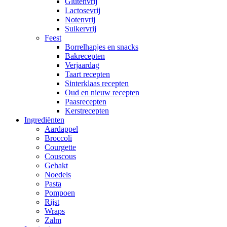
Glutenvrij
Lactosevrij
Notenvrij
Suikervrij
Feest
Borrelhapjes en snacks
Bakrecepten
Verjaardag
Taart recepten
Sinterklaas recepten
Oud en nieuw recepten
Paasrecepten
Kerstrecepten
Ingrediënten
Aardappel
Broccoli
Courgette
Couscous
Gehakt
Noedels
Pasta
Pompoen
Rijst
Wraps
Zalm