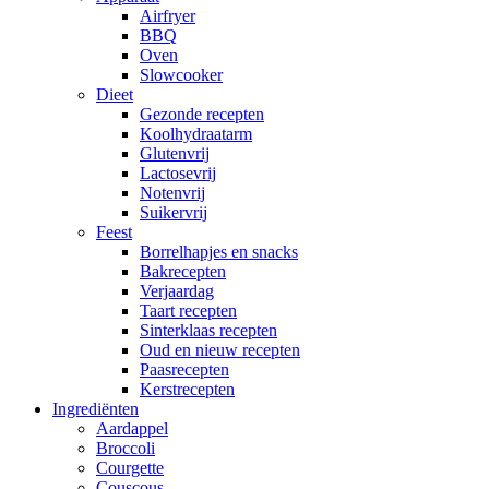
Airfryer
BBQ
Oven
Slowcooker
Dieet
Gezonde recepten
Koolhydraatarm
Glutenvrij
Lactosevrij
Notenvrij
Suikervrij
Feest
Borrelhapjes en snacks
Bakrecepten
Verjaardag
Taart recepten
Sinterklaas recepten
Oud en nieuw recepten
Paasrecepten
Kerstrecepten
Ingrediënten
Aardappel
Broccoli
Courgette
Couscous