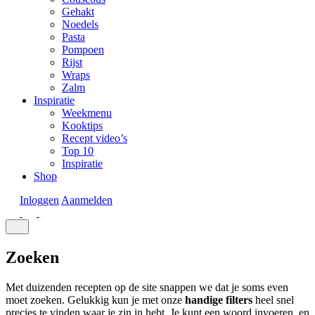
Gehakt
Noedels
Pasta
Pompoen
Rijst
Wraps
Zalm
Inspiratie
Weekmenu
Kooktips
Recept video’s
Top 10
Inspiratie
Shop
Inloggen
Aanmelden
Zoeken
Met duizenden recepten op de site snappen we dat je soms even
moet zoeken. Gelukkig kun je met onze
handige
filters
heel snel
precies te vinden waar je zin in hebt. Je kunt een woord invoeren, en