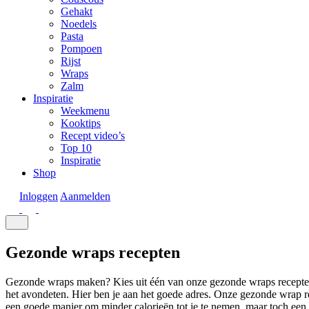
Gehakt
Noedels
Pasta
Pompoen
Rijst
Wraps
Zalm
Inspiratie
Weekmenu
Kooktips
Recept video’s
Top 10
Inspiratie
Shop
Inloggen
Aanmelden
Gezonde wraps recepten
Gezonde wraps maken? Kies uit één van onze gezonde wraps recepten.
het avondeten. Hier ben je aan het goede adres. Onze gezonde wrap re
een goede manier om minder calorieën tot je te nemen, maar toch een