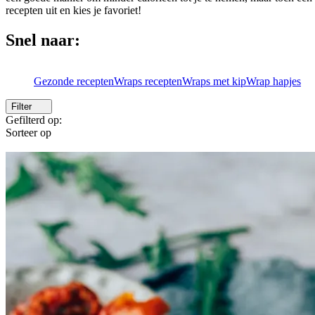
recepten uit en kies je favoriet!
Snel naar:
Gezonde recepten
Wraps recepten
Wraps met kip
Wrap hapjes
Filter
Gefilterd op:
Sorteer op