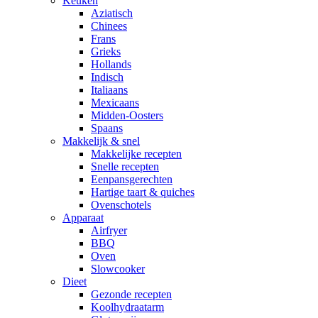
Keuken
Aziatisch
Chinees
Frans
Grieks
Hollands
Indisch
Italiaans
Mexicaans
Midden-Oosters
Spaans
Makkelijk & snel
Makkelijke recepten
Snelle recepten
Eenpansgerechten
Hartige taart & quiches
Ovenschotels
Apparaat
Airfryer
BBQ
Oven
Slowcooker
Dieet
Gezonde recepten
Koolhydraatarm