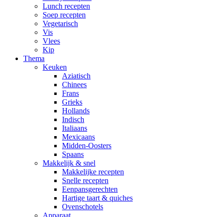
Lunch recepten
Soep recepten
Vegetarisch
Vis
Vlees
Kip
Thema
Keuken
Aziatisch
Chinees
Frans
Grieks
Hollands
Indisch
Italiaans
Mexicaans
Midden-Oosters
Spaans
Makkelijk & snel
Makkelijke recepten
Snelle recepten
Eenpansgerechten
Hartige taart & quiches
Ovenschotels
Apparaat