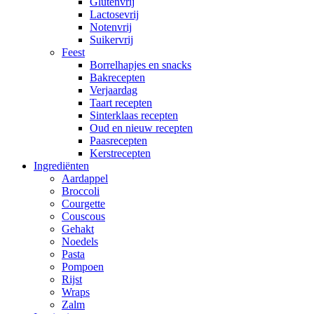
Glutenvrij
Lactosevrij
Notenvrij
Suikervrij
Feest
Borrelhapjes en snacks
Bakrecepten
Verjaardag
Taart recepten
Sinterklaas recepten
Oud en nieuw recepten
Paasrecepten
Kerstrecepten
Ingrediënten
Aardappel
Broccoli
Courgette
Couscous
Gehakt
Noedels
Pasta
Pompoen
Rijst
Wraps
Zalm