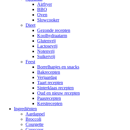
Airfryer
BBQ
Oven
Slowcooker
Dieet
Gezonde recepten
Koolhydraatarm
Glutenvrij
Lactosevrij
Notenvrij
Suikervrij
Feest
Borrelhapjes en snacks
Bakrecepten
Verjaardag
Taart recepten
Sinterklaas recepten
Oud en nieuw recepten
Paasrecepten
Kerstrecepten
Ingrediënten
Aardappel
Broccoli
Courgette
Couscous