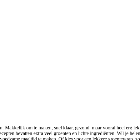
 Makkelijk om te maken, snel klaar, gezond, maar vooral heel erg le
cepten bevatten extra veel groenten en lichte ingrediënten. Wil je hel
 voedzame maaltijd te maken. Of kies voor een lekkere groentewrap, z