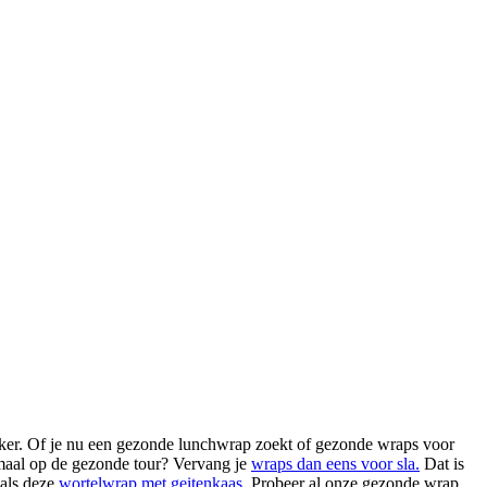
kker. Of je nu een gezonde lunchwrap zoekt of gezonde wraps voor
emaal op de gezonde tour? Vervang je
wraps dan eens voor sla.
Dat is
oals deze
wortelwrap met geitenkaas.
Probeer al onze gezonde wrap