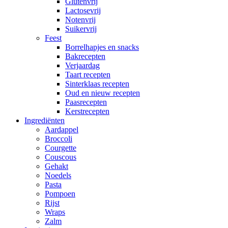
Glutenvrij
Lactosevrij
Notenvrij
Suikervrij
Feest
Borrelhapjes en snacks
Bakrecepten
Verjaardag
Taart recepten
Sinterklaas recepten
Oud en nieuw recepten
Paasrecepten
Kerstrecepten
Ingrediënten
Aardappel
Broccoli
Courgette
Couscous
Gehakt
Noedels
Pasta
Pompoen
Rijst
Wraps
Zalm