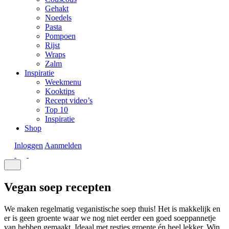
Gehakt
Noedels
Pasta
Pompoen
Rijst
Wraps
Zalm
Inspiratie
Weekmenu
Kooktips
Recept video’s
Top 10
Inspiratie
Shop
Inloggen
Aanmelden
Vegan soep recepten
We maken regelmatig veganistische soep thuis! Het is makkelijk en
er is geen groente waar we nog niet eerder een goed soeppannetje
van hebben gemaakt. Ideaal met restjes groente én heel lekker. Win