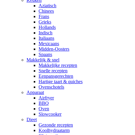
Keuken
Aziatisch
Chinees
Frans
Grieks
Hollands
Indisch
Italiaans
Mexicaans
Midden-Oosters
Spaans
Makkelijk & snel
Makkelijke recepten
Snelle recepten
Eenpansgerechten
Hartige taart & quiches
Ovenschotels
Apparaat
Airfryer
BBQ
Oven
Slowcooker
Dieet
Gezonde recepten
Koolhydraatarm