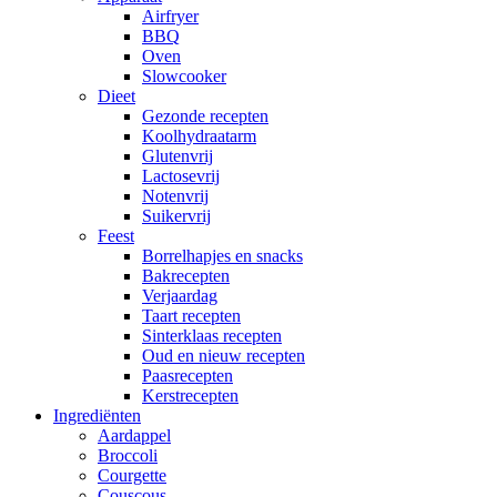
Airfryer
BBQ
Oven
Slowcooker
Dieet
Gezonde recepten
Koolhydraatarm
Glutenvrij
Lactosevrij
Notenvrij
Suikervrij
Feest
Borrelhapjes en snacks
Bakrecepten
Verjaardag
Taart recepten
Sinterklaas recepten
Oud en nieuw recepten
Paasrecepten
Kerstrecepten
Ingrediënten
Aardappel
Broccoli
Courgette
Couscous