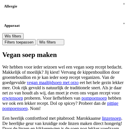
Allergie
Apparaat
Wis filters
Filters toepassen
Wis filters
Vegan soep maken
We hebben voor ieder seizoen wel een vegan soep recept bedacht.
Makkelijk of moeilijk? Jij kiest! Vervang de kippenbouillon door
groentebouillon en je kan ieder soep recept veganizen. Van de
goedgevulde
vegan maaltijdsoep met orzo
eet het hele gezin lekker
mee. Ook rijk gevuld is natuurlijk de traditionele snert. Als je daar
net zo van houdt als wij, dan moet je even ons vegan recept voor
erwtensoep
proberen. Voor liefhebbers van
pompoensoep
hebben
we ook een lekker recept. Dol op spicey? Probeer dan de
pittige
pompoensoep
. Nom!
Een heerlijk comfortfood met pitabrood: Marokkaanse
linzensoep
.
De heerlijke geur van kruidige rode linzen maken direct hongerig!
Door de linzen en kikkererwten is de soep nog lekker voedzaam