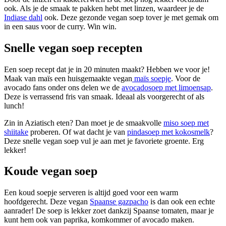
ook. Als je de smaak te pakken hebt met linzen, waardeer je de
Indiase dahl
ook. Deze gezonde vegan soep tover je met gemak om
in een saus voor de curry. Win win.
Snelle vegan soep recepten
Een soep recept dat je in 20 minuten maakt? Hebben we voor je!
Maak van maïs een huisgemaakte vegan
maïs soepje
. Voor de
avocado fans onder ons delen we de
avocadosoep met limoensap
.
Deze is verrassend fris van smaak. Ideaal als voorgerecht of als
lunch!
Zin in Aziatisch eten? Dan moet je de smaakvolle
miso soep met
shiitake
proberen. Of wat dacht je van
pindasoep met kokosmelk
?
Deze snelle vegan soep vul je aan met je favoriete groente. Erg
lekker!
Koude vegan soep
Een koud soepje serveren is altijd goed voor een warm
hoofdgerecht. Deze vegan
Spaanse gazpacho
is dan ook een echte
aanrader! De soep is lekker zoet dankzij Spaanse tomaten, maar je
kunt hem ook van paprika, komkommer of avocado maken.