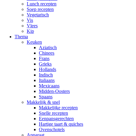
Lunch recepten
Soep recepten
Vegetarisch
Vis
Vlees
Kip
Thema
Keuken
Aziatisch
Chinees
Frans
Grieks
Hollands
Indisch
Italiaans
Mexicaans
Midden-Oosters
Spaans
Makkelijk & snel
Makkelijke recepten
Snelle recepten
Eenpansgerechten
Hartige taart & quiches
Ovenschotels
Apparaat