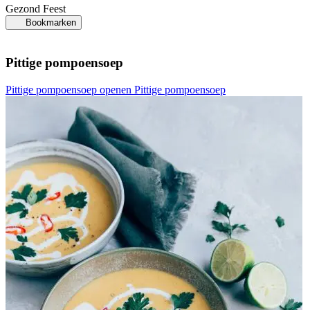
Gezond
Feest
Bookmarken
Pittige pompoensoep
Pittige pompoensoep openen
Pittige pompoensoep