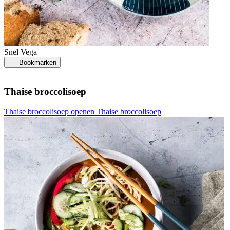
Snel
Vega
Bookmarken
Thaise broccolisoep
Thaise broccolisoep openen
Thaise broccolisoep