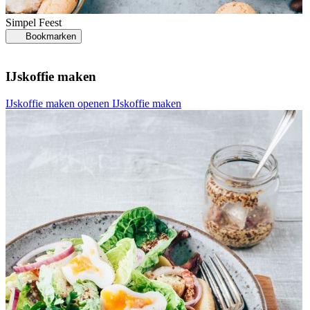
Simpel
Feest
Bookmarken
IJskoffie maken
K
IJskoffie maken openen
IJskoffie maken