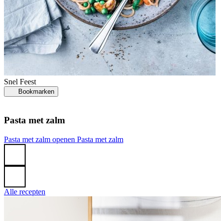
C
Snel
Feest
Bookmarken
Pasta met zalm
C
Pasta met zalm openen
Pasta met zalm
Alle recepten