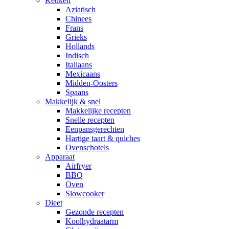
Keuken
Aziatisch
Chinees
Frans
Grieks
Hollands
Indisch
Italiaans
Mexicaans
Midden-Oosters
Spaans
Makkelijk & snel
Makkelijke recepten
Snelle recepten
Eenpansgerechten
Hartige taart & quiches
Ovenschotels
Apparaat
Airfryer
BBQ
Oven
Slowcooker
Dieet
Gezonde recepten
Koolhydraatarm