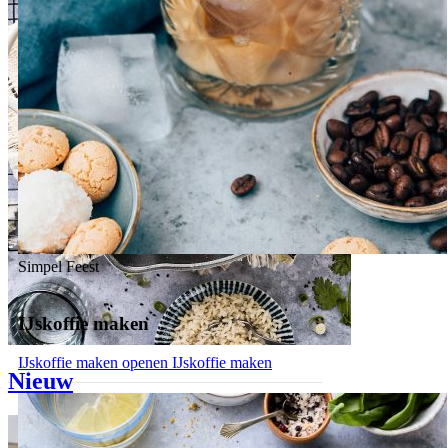
Simpel
Feest
IJskoffie maken
IJskoffie maken openen
IJskoffie maken
Nieuw