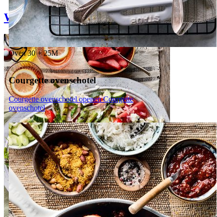
Weekmenu
Oven
30 + 25M
Courgette ovenschotel
Courgette ovenschotel openen
Courgette
ovenschotel