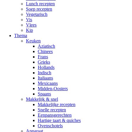
Lunch recepten
Soep recepten
Vegetarisch
Vis
Vlees
Kip
Thema
Keuken
Aziatisch
Chinees
Frans
Grieks
Hollands
Indisch
Italiaans
Mexicaans
Midden-Oosters
Spaans
Makkelijk & snel
Makkelijke recepten
Snelle recepten
Eenpansgerechten
Hartige taart & quiches
Ovenschotels
Apparaat