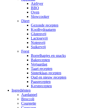
Airfryer
BBQ
Oven
Slowcooker
Dieet
Gezonde recepten
Koolhydraatarm
Glutenvrij
Lactosevrij
Notenvrij
Suikervrij
Feest
Borrelhapjes en snacks
Bakrecepten
Verjaardag
Taart recepten
Sinterklaas recepten
Oud en nieuw recepten
Paasrecepten
Kerstrecepten
Ingrediënten
Aardappel
Broccoli
Courgette
Couscous