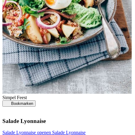
S
Simpel
Feest
Bookmarken
Salade Lyonnaise
G
Salade Lyonnaise openen
Salade Lyonnaise