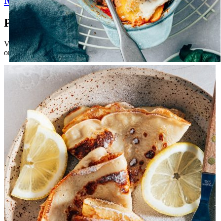
Pauline's favorieten
Van snelle doordeweekse gerechten tot heerlijke baksels: hier vind je
onze nieuwste recepten om direct mee aan de slag te gaan.
Gezin
Feest
Ravioli lasagne
Ravioli lasagne openen
Ravioli lasagne
Bekijk alle resultaten
Meest gezocht
10 x Zomerdrankjes
11 x salade dressing
Caesar salade met krokante kip
Kip marinades: 3 recepten
Spaanse Sangria