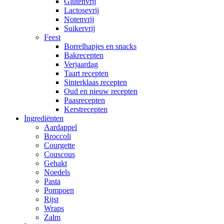
Glutenvrij
Lactosevrij
Notenvrij
Suikervrij
Feest
Borrelhapjes en snacks
Bakrecepten
Verjaardag
Taart recepten
Sinterklaas recepten
Oud en nieuw recepten
Paasrecepten
Kerstrecepten
Ingrediënten
Aardappel
Broccoli
Courgette
Couscous
Gehakt
Noedels
Pasta
Pompoen
Rijst
Wraps
Zalm