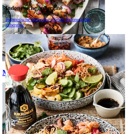
Indonesische aubergine
Indonesische aubergine openen
Indonesische
aubergine
Makkelijke bbq