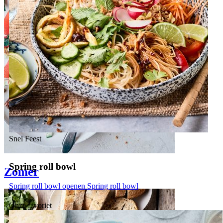
Snel
Feest
Spring roll bowl
Zomer
Spring roll bowl openen
Spring roll bowl
Onze favoriet