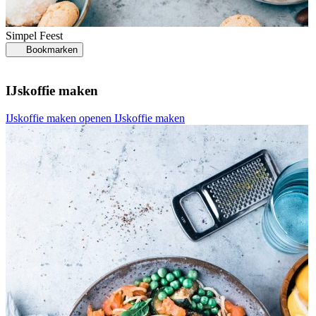
Simpel
Feest
Bookmarken
IJskoffie maken
K
IJskoffie maken openen
IJskoffie maken