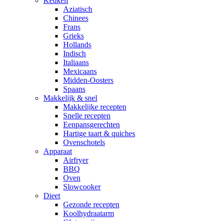
Keuken
Aziatisch
Chinees
Frans
Grieks
Hollands
Indisch
Italiaans
Mexicaans
Midden-Oosters
Spaans
Makkelijk & snel
Makkelijke recepten
Snelle recepten
Eenpansgerechten
Hartige taart & quiches
Ovenschotels
Apparaat
Airfryer
BBQ
Oven
Slowcooker
Dieet
Gezonde recepten
Koolhydraatarm