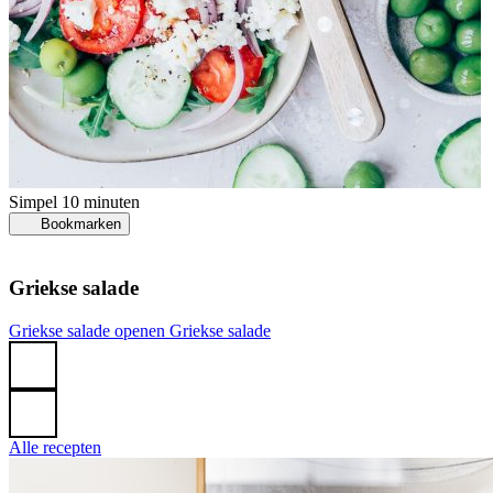
S
Simpel
10 minuten
Bookmarken
P
P
Griekse salade
Griekse salade openen
Griekse salade
Alle recepten