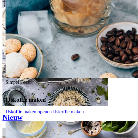
Simpel
Feest
IJskoffie maken
IJskoffie maken openen
IJskoffie maken
Nieuw