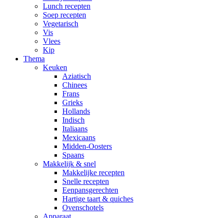
Lunch recepten
Soep recepten
Vegetarisch
Vis
Vlees
Kip
Thema
Keuken
Aziatisch
Chinees
Frans
Grieks
Hollands
Indisch
Italiaans
Mexicaans
Midden-Oosters
Spaans
Makkelijk & snel
Makkelijke recepten
Snelle recepten
Eenpansgerechten
Hartige taart & quiches
Ovenschotels
Apparaat