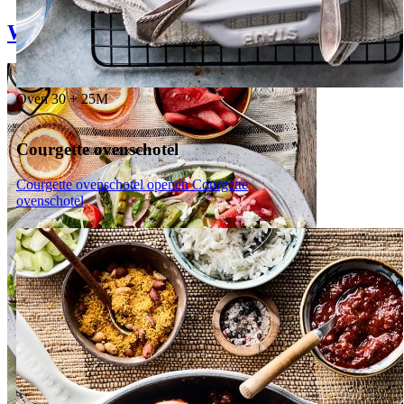
Weekmenu
Oven
30 + 25M
Courgette ovenschotel
Courgette ovenschotel openen
Courgette
ovenschotel