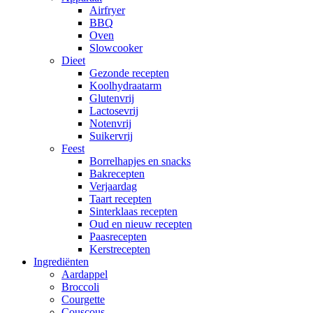
Airfryer
BBQ
Oven
Slowcooker
Dieet
Gezonde recepten
Koolhydraatarm
Glutenvrij
Lactosevrij
Notenvrij
Suikervrij
Feest
Borrelhapjes en snacks
Bakrecepten
Verjaardag
Taart recepten
Sinterklaas recepten
Oud en nieuw recepten
Paasrecepten
Kerstrecepten
Ingrediënten
Aardappel
Broccoli
Courgette
Couscous