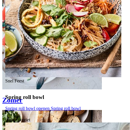
Snel
Feest
Spring roll bowl
Zomer
Spring roll bowl openen
Spring roll bowl
Onze favoriet