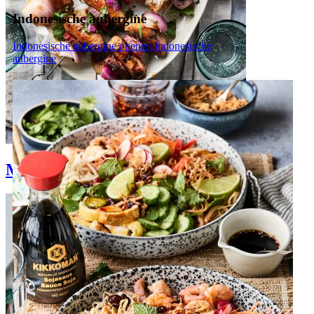
Indonesische aubergine
Indonesische aubergine openen
Indonesische
aubergine
Makkelijke bbq