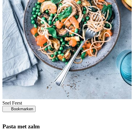
C
Snel
Feest
Bookmarken
Pasta met zalm
C