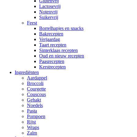
Glutenvrij
Lactosevrij
Notenvrij
Suikervrij
Feest
Borrelhapjes en snacks
Bakrecepten
Verjaardag
Taart recepten
Sinterklaas recepten
Oud en nieuw recepten
Paasrecepten
Kerstrecepten
Ingrediënten
Aardappel
Broccoli
Courgette
Couscous
Gehakt
Noedels
Pasta
Pompoen
Rijst
Wraps
Zalm